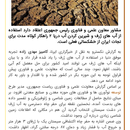
مشاور معاون علمی و فناوری رئیس جمهوری اعتقاد دارد استفاده
از آب های ژرف و شیرین کردن آب دریا ۲ راهکار کوتاه مدت برای
نجات ایران از خشکسالی فعلی است.
به گزارش نکسترو به نقل از خبرگزاری ایرنا،
کامبیز مهدی زاده
تجربه
موفق دنیا در استفاده از آب های ژرف را یاد شده قرار داد و با بیان
اینکه آب های ژرف می توانند امید کشور برای حل معضل کم آبی
باشند، اظهار نمود: چند سالی است که معاونت علمی و فناوری پیش
قراول توجه به این حوزه بکر در کشور شده و با اقتدار و باور به کار
خود ادامه می دهد.
بر اساس گزارش معاونت علمی و فناوری ریاست جمهوری، مدیر طرح
توسعه
نوآوری­ ها و فناوری­ های حوزه معدن و صنایع معدنی افزود: بر
مبنای نتایج حاصل از مطالعات زمین شناسی و ژئوفیزیکی و تفسیر داده
های بدست آمده، نخستین نقطه برای حفر چاه دسترسی به آب ژرف
در دشت سیستان انتخاب گردید آن هم در مکانی که اطلاعات زمین
شناسی زیادی درباره آن وجود نداشت.
وی ضمن اشاره به حفر چاه اکتشافی سیستان یک با ژرفای ۳ هزار متر
و خروج آب با فشار زیاد و دمای ۸۷ درجه سانتی گراد، اظهار داشت: