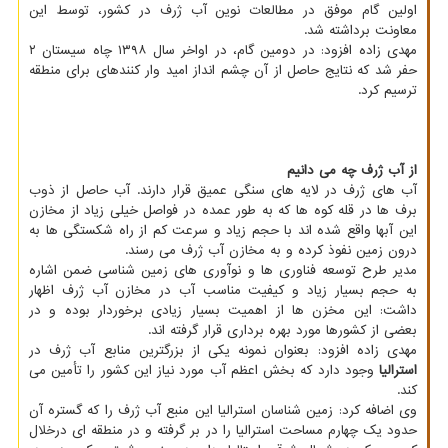
اولین گام موفق در مطالعات نوین آب ژرف در کشور، توسط این
معاونت برداشته شد.
مهدی زاده افزود: در دومین گام، در اواخر سال ۱۳۹۸ چاه سیستان ۲
حفر شد که نتایج حاصل از آن چشم انداز امید وار کننده­ای برای منطقه
ترسیم کرد.
از آب ژرف چه می دانیم
آب های ژرف در لایه های سنگی عمیق قرار دارند. آب حاصل از ذوب
برف ها در قله کوه ها که به طور عمده در فواصل خیلی زیاد از مخازن
این آبها واقع شده اند با حجم زیاد و سرعت کم از راه شکستگی ها به
درون زمین نفوذ کرده و به مخازن آب ژرف می رسند.
مدیر طرح توسعه فناوری ها و نوآوری های زمین شناسی ضمن اشاره
به حجم بسیار زیاد و کیفیت مناسب آب در مخازن آب ژرف اظهار
داشت: این مخزن ها از اهمیت بسیار زیادی برخوردار بوده و در
بعضی از کشورها مورد بهره برداری قرار گرفته اند.
مهدی زاده افزود: بعنوان نمونه یکی از بزرگترین منابع آب ژرف در
استرالیا
وجود دارد که بخش اعظم آب مورد نیاز این کشور را تأمین می
کند.
وی اضافه کرد: زمین شناسان استرالیا این منبع آب ژرف را که گستره آن
حدود یک چهارم مساحت استرالیا را در بر گرفته و در منطقه ای درخلال