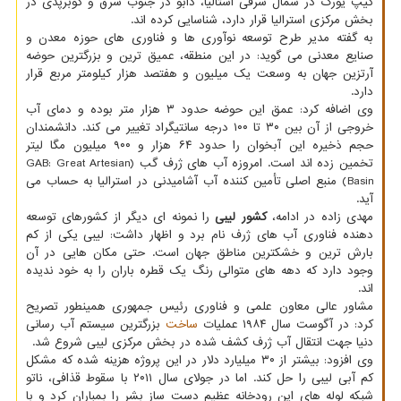
کیپ یورک در شمال شرقی استالیا، دابو در جنوب شرق و کوبرپدی در
بخش مرکزی استرالیا قرار دارد، شناسایی کرده اند.
به گفته مدیر طرح توسعه نوآوری ها و فناوری های حوزه معدن و
صنایع معدنی می گوید: در این منطقه، عمیق ترین و بزرگترین حوضه
آرتزین جهان به وسعت یک میلیون و هفتصد هزار کیلومتر مربع قرار
دارد.
وی اضافه کرد: عمق این حوضه حدود ۳ هزار متر بوده و دمای آب
خروجی از آن بین ۳۰ تا ۱۰۰ درجه سانتیگراد تغییر می کند. دانشمندان
حجم ذخیره این آبخوان را حدود ۶۴ هزار و ۹۰۰ میلیون مگا لیتر
تخمین زده اند است. امروزه آب های ژرف گب (GAB: Great Artesian
Basin) منبع اصلی تأمین کننده آب آشامیدنی در استرالیا به حساب می
آید.
مهدی زاده در ادامه،
کشور لیبی
را نمونه ای دیگر از کشورهای توسعه
دهنده فناوری آب های ژرف نام برد و اظهار داشت: لیبی یکی از کم
بارش ترین و خشکترین مناطق جهان است. حتی مکان هایی در آن
وجود دارد که دهه ­های متوالی رنگ یک قطره باران را به خود ندیده
اند.
مشاور عالی معاون علمی و فناوری رئیس جمهوری همینطور تصریح
کرد: در آگوست سال ۱۹۸۴ عملیات
ساخت
بزرگترین سیستم آب رسانی
دنیا جهت انتقال آب ژرف کشف شده در بخش مرکزی لیبی شروع شد.
وی افزود: بیشتر از ۳۰ میلیارد دلار در این پروژه هزینه شده که مشکل
کم آبی لیبی را حل کند. اما در جولای سال ۲۰۱۱ با سقوط قذافی، ناتو
شبکه لوله های این رودخانه عظیم دست ساز بشر را بمباران کرد و با