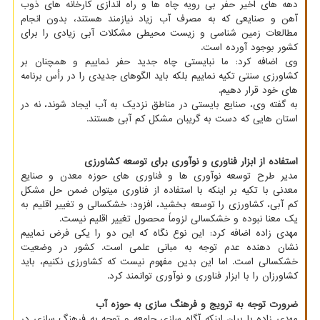
دهه های اخیر حفر بی رویه چاه ها و راه اندازی کارخانه های ذوب
آهن و صنایعی که به مصرف آب زیاد نیازمند هستند، بدون انجام
مطالعات زمین شناسی و زیست محیطی مشکلات آبی زیادی را برای
کشور بوجود آورده است.
وی اضافه کرد: ما نبایستی چاه جدید حفر نماییم و همچنان بر
کشاورزی سنتی تکیه نماییم بلکه باید الگوهای جدیدی را در رأس برنامه
های خود قرار دهیم.
به گفته وی، صنایع بایستی در مناطق نزدیک به آب ایجاد شوند، نه در
استان هایی که دست به گریبان مشکل کم آبی هستند.
استفاده از ابزار فناوری و نوآوری برای توسعه کشاورزی
مدیر طرح توسعه نوآوری­ ها و فناوری­ های حوزه معدن و صنایع
معدنی با تکیه بر اینکه با استفاده از فناوری میتوان ضمن حل مشکل
کم آبی، کشاورزی را توسعه بخشید، افزود: خشکسالی و تغییر اقلیم به
یک معنا نبوده و خشکسالی لزوماً محصول تغییر اقلیم نیست.
مهدی زاده اضافه کرد: این نوع نگاه که این دو را یکی فرض نماییم
نشان دهنده عدم توجه به مبانی علمی است. کشور در وضعیت
خشکسالی است. اما این بدین مفهوم نیست که کشاورزی نکنیم، باید
کشاورزان را با ابزار فناوری و نوآوری توانمند کرد.
ضرورت توجه به ترویج و فرهنگ سازی به حوزه آب
مهدی زاده با بیان اینکه آگاه سازی جامعه و توجه به فرهنگ سازی در