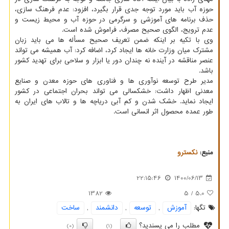
حوزه آب باید مورد توجه جدی قرار بگیرد، افزود: عدم فرهنگ سازی،
حذف برنامه های آموزشی و سرگرمی در حوزه آب و محیط زیست و
عدم ترویج، الگوی صحیح مصرف، فراموش شده است.
وی با تکیه بر اینکه ضمن تعریف صحیح مسأله ها می باید زبان
مشترک میان وزارت خانه ها ایجاد کرد، اضافه کرد: آب همیشه می تواند
عنصر مناقشه در آینده نه چندان دور یا ابزار و سلاحی برای تهدید کشور
باشد.
مدیر طرح توسعه نوآوری ها و فناوری های حوزه معدن و صنایع
معدنی اظهار داشت: خشکسالی می تواند بحران اجتماعی در کشور
ایجاد نماید. خشک شدن و کم آبی دریاچه ها و تالاب های ایران به
طور عمده محصول اثر انسانی است.
منبع:
نكسترو
22:15:46
1400/06/13
1382
/ 5
5.0
تگها:
آموزش
,
توسعه
,
دانشمند
,
ساخت
مطلب را می پسندید؟
(0)
(1)