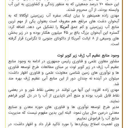
این حمله ۷۰ درصد جمعیتی که به منظور زندگی و کشاورزی به این آب
وابسته بودند، از آن محروم شدند.
مهدی زاده همینطور با بیان اینکه، سفره آب زیرزمینی اوگالالا که به
آبخوان دشت های مرتفع هم ­معروف است بعنوان یکی از مهم ترین
منابع آب زیرزمینی و کم عمق
آمریکا
را تشکیل می دهد، اضافه کرد:
گستره این آبخوان بزرگ بالغ بر ۴۵ میلیون هکتار بوده و در زیر بخش
های وسیعی از ۸ ایالت آمریکا از داکوتای جنوبی تا تگزاس) قرار گرفته
است.
وجود منابع عظیم آب ژرف زیر کویر لوت
مشاور معاون علمی و فناوری رئیس جمهوری در ادامه به وجود منابع
عظیم آب ژرف در زیر کویر لوت بر مبنای مطالعات طرح توسعه فناوری
ها و نوآوری های زمین شناسی معاونت علمی و فناوری اظهار داشت:
میتوان در آینده نه چندان دور از این منابع آبی عظیم ژرف بهره مند
شد.
مهدی زاده افزود: این آبها می توانند در بعضی نقاط شور و در بعضی
نقاط قابل شرب بوده و منبع آخر ناپذیری از آب را در دل کویر فراهم
نمایند.
مدیر طرح توسعه نوآوری ها و فناوری های حوزه معدن و صنایع
معدنی درعین حال بیان نمود: البته این بدین مفهوم نیست که مدیریت
منابع آب را فراموش نماییم.
وی اهمیت اصلاح رویکردها را مورد تاکید قرار داد و اظهار داشت: در