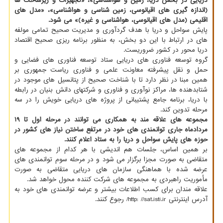
دریایی در بخش دریا، زمین و هواشناسی»، «تجهیزات و زیرساخت ها
(اندازه گیری های اقیانوسی، زمین شناسی و هواشناسی»، «مدل های
اقلیمی (مدل های اقیانوسی، هواشناسی و غیره)» می شود.
پایش سواحل و دریا با هدف گردآوری و مدیریت صحیح تمامی مولفه
های در ارتباط با این دو بخش، به منظور برنامه ریزی صحیح اقتصاد
دریا محور در کشور ضروریست.
گروه توسعه فناوری های دریایی ستاد توسعه فناوری های فضایی و
حمل و نقل پیشرفته معاونت علمی و فناوری ریاست جمهوری بر
همین مبنا در نظر دارد تا با شناخت صحیح از پتانسیل های موجود در
شتابدهنده ها، مراکز نوآوری و فناوری و شرکتهای دانش بنیان در رابطه
با دریا، برنامه جامع پشتیبانی از پروژه های دریایی خویش را در سه
مرحله تدوین کند.
مجموعه های علاقه مند به همکاری می توانند در مرحله اول تا ۱۹
مردادماه جاری توانمندی های خود در مرتفع ساختن نیاز های کشور در
حوزه های پایش سواحل و دریا را به ستاد اعلام کنند.
بر همین اساس، جلسات هم اندیشی با هر کدام از مجموعه های
متقاضی به صورت مجزا برگزار می شود و در مرحله سوم توانمندی های
عرضه شده با هماهنگی سازمان های دریایی متقاضی به صورت
مأموریت راهبردی به مجموعه های شرکت کننده محول خواهد شد.
علاقه مندان برای کسب اطلاعات بیشتر و عرضه توانمندی های خود به
آدرس اینترنتی http: //sat.isti.ir/ رجوع کنند.