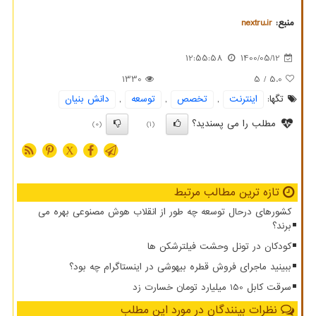
منبع:
nextru.ir
12:55:58
1400/05/12
1330
/ 5
5.0
تگها:
اینترنت
,
تخصص
,
توسعه
,
دانش بنیان
مطلب را می پسندید؟
(0)
(1)
X
تازه ترین مطالب مرتبط
کشورهای درحال توسعه چه طور از انقلاب هوش مصنوعی بهره می
برند؟
کودکان در تونل وحشت فیلترشکن ها
ببینید ماجرای فروش قطره بیهوشی در اینستاگرام چه بود؟
سرقت کابل 150 میلیارد تومان خسارت زد
نظرات بینندگان در مورد این مطلب