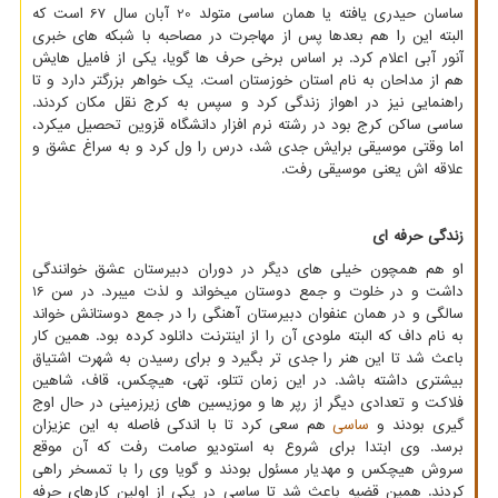
ساسان حیدری یافته یا همان ساسی متولد 20 آبان سال 67 است که
البته این را هم بعدها پس از مهاجرت در مصاحبه با شبکه های خبری
آنور آبی اعلام کرد. بر اساس برخی حرف ها گویا، یکی از فامیل هایش
هم از مداحان به نام استان خوزستان است. یک خواهر بزرگتر دارد و تا
راهنمایی نیز در اهواز زندگی کرد و سپس به کرج نقل مکان کردند.
ساسی ساکن کرج بود در رشته نرم افزار دانشگاه قزوین تحصیل میکرد،
اما وقتی موسیقی برایش جدی شد، درس را ول کرد و به سراغ عشق و
علاقه اش یعنی موسیقی رفت.
زندگی حرفه ای
او هم همچون خیلی های دیگر در دوران دبیرستان عشق خوانندگی
داشت و در خلوت و جمع دوستان میخواند و لذت میبرد. در سن 16
سالگی و در همان عنفوان دبیرستان آهنگی را در جمع دوستانش خواند
به نام داف که البته ملودی آن را از اینترنت دانلود کرده بود. همین کار
باعث شد تا این هنر را جدی تر بگیرد و برای رسیدن به شهرت اشتیاق
بیشتری داشته باشد. در این زمان تتلو، تهی، هیچکس، قاف، شاهین
فلاکت و تعدادی دیگر از رپر ها و موزیسین های زیرزمینی در حال اوج
گیری بودند و
ساسی
هم سعی کرد تا با اندکی فاصله به این عزیزان
برسد. وی ابتدا برای شروع به استودیو صامت رفت که آن موقع
سروش هیچکس و مهدیار مسئول بودند و گویا وی را با تمسخر راهی
کردند. همین قضیه باعث شد تا ساسی در یکی از اولین کارهای حرفه