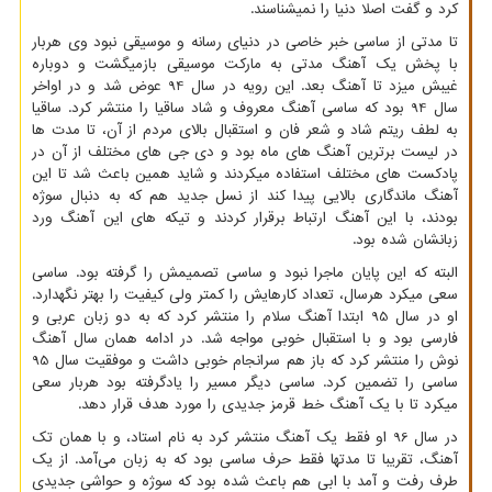
کرد و گفت اصلا دنیا را نمیشناسند.
تا مدتی از ساسی خبر خاصی در دنیای رسانه و موسیقی نبود وی هربار
با پخش یک آهنگ مدتی به مارکت موسیقی بازمیگشت و دوباره
غیبش میزد تا آهنگ بعد. این رویه در سال 94 عوض شد و در اواخر
سال 94 بود که ساسی آهنگ معروف و شاد ساقیا را منتشر کرد. ساقیا
به لطف ریتم شاد و شعر فان و استقبال بالای مردم از آن، تا مدت ها
در لیست برترین آهنگ های ماه بود و دی جی های مختلف از آن در
پادکست های مختلف استفاده میکردند و شاید همین باعث شد تا این
آهنگ ماندگاری بالایی پیدا کند از نسل جدید هم که به دنبال سوژه
بودند، با این آهنگ ارتباط برقرار کردند و تیکه های این آهنگ ورد
زبانشان شده بود.
البته که این پایان ماجرا نبود و ساسی تصمیمش را گرفته بود. ساسی
سعی میکرد هرسال، تعداد کارهایش را کمتر ولی کیفیت را بهتر نگهدارد.
او در سال 95 ابتدا آهنگ سلام را منتشر کرد که به دو زبان عربی و
فارسی بود و با استقبال خوبی مواجه شد. در ادامه همان سال آهنگ
نوش را منتشر کرد که باز هم سرانجام خوبی داشت و موفقیت سال 95
ساسی را تضمین کرد. ساسی دیگر مسیر را یادگرفته بود هربار سعی
میکرد تا با یک آهنگ خط قرمز جدیدی را مورد هدف قرار دهد.
در سال 96 او فقط یک آهنگ منتشر کرد به نام استاد، و با همان تک
آهنگ، تقریبا تا مدتها فقط حرف ساسی بود که به زبان می‌آمد. از یک
طرف رفت و آمد با ابی هم باعث شده بود که سوژه و حواشی جدیدی