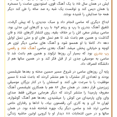
ایش در همان سال 85 با یک آهنگ قوی، استودیوی صامت را مسخره
یا همان دیس کند و توانست یک شبه ره صد ساله را طی کند دیگر
همه جا صدایش را شنیده بودند.
ابداع دیگری که ساسی انجام داد و سبک جدیدی را که پیش گرفت،
تلفیق آهنگ بندری با رپ و ریتم 6و8 با رپ و کارهای این مدلی بود.
ساسی بیشتر سعی اش را بر خلاف بقیه، روی انتشار کارهای شاد و فان
گذاشت و همین هم باعث شد تا هم نسل های او و حتی نسل اوایل
دهه 70، کاملا با او همسو شود و آهنگ های ساسی دیگر توی هر
کوچه و خیابانی پخش میشد. آهنگ بعدی ساسی
آهنگ شاد و رقصی
رپ بندری
بود که بسیار آن روزها ترکوند و همین هم باعث شد تا
ساسی به موسیقی جدی تر از قبل فکر کند و در همین سالها هم از
دانشگاه انصراف داد.
پایه آن روزهای ساسی در شروع مسیر حسین مخته و بعدها علیشمس
بودند و تعدادی کار مشترک با هم منتشر کردند که باعث شده تا مسیر
موفقیت را با سرعت طی کنند و اسمشان را در کنار بزرگان موسیقی
زیرزمینی قرار دهند. در همان سال 86 هم با همکاری علیشمس آهنگ
معروف پارمیدا را منتشر کردند که دیگر هرجایی میرفتی فقط صدای
وای وای پارمیدای من کوش را میشنیدی. بعدها هم آهنگ گوشواره،
تهران
la
کن و یه کاری کن رقصمون بیاد، با اداها و رفتارای خاص
ساسی ترند شد و ساسی دیگر یک چهره شناخته شده بود. در همان
سالها و در حین انتخابات 88 دیدار او با کروبی اولین حاشیه زندگی