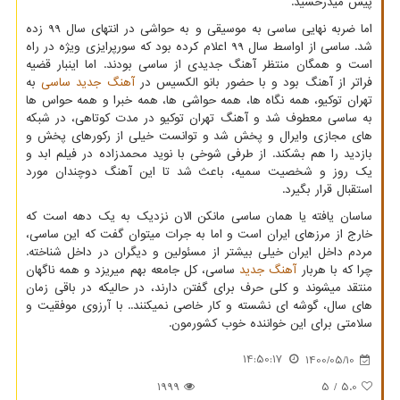
پیش میدرخشید.
اما ضربه نهایی ساسی به موسیقی و به حواشی در انتهای سال 99 زده
شد. ساسی از اواسط سال 99 اعلام کرده بود که سورپرایزی ویژه در راه
است و همگان منتظر آهنگ جدیدی از ساسی بودند. اما اینبار قضیه
فراتر از آهنگ بود و با حضور بانو الکسیس در
آهنگ جدید ساسی
به
تهران توکیو، همه نگاه ها، همه حواشی ها، همه خبرا و همه حواس ها
به ساسی معطوف شد و آهنگ تهران توکیو در مدت کوتاهی، در شبکه
های مجازی وایرال و پخش شد و توانست خیلی از رکورهای پخش و
بازدید را هم بشکند. از طرفی شوخی با نوید محمدزاده در فیلم ابد و
یک روز و شخصیت سمیه، باعث شد تا این آهنگ دوچندان مورد
استقبال قرار بگیرد.
ساسان یافته یا همان ساسی مانکن الان نزدیک به یک دهه است که
خارج از مرزهای ایران است و اما به جرات میتوان گفت که این ساسی،
مردم داخل ایران خیلی بیشتر از مسئولین و دیگران در داخل شناخته.
چرا که با هربار
آهنگ جدید
ساسی، کل جامعه بهم میریزد و همه ناگهان
منتقد میشوند و کلی حرف برای گفتن دارند، در حالیکه در باقی زمان
های سال، گوشه ای نشسته و کار خاصی نمیکنند.. با آرزوی موفقیت و
سلامتی برای این خواننده خوب کشورمون.
14:50:17
1400/05/10
1999
/ 5
5.0