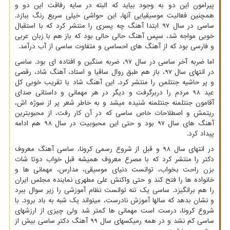
پیرامون این دو به وجود بیاید که البته در سایه رفاقت این دو و
همچنین فعالیت موسیقیایی آنها، این حواشی خیلی سریع رنگ ببازد.
ساسی در سال 97 ابتدا آهنگ چه پسری را منتشر کرد که با استقبال
خوبی مواجه شد، سپس آهنگ حالی حالی بود که باز هم با زبان عربی
و فارسی بود که از آهنگ های احساسی و متفاوت ساسی از آب درآمد.
اما ضربه آخر ساسی در سال 97، ضربه سنگین و افتاده ای بود. ساسی
در انتهای سال 97، باز هم طبق روال ساقیا و استاد، آهنگ شاد، رقصی
و پر حاشیه جنتلمن را منتشر کرد. این آهنگ شاد با تقریب خوبی کل
عید 98 مردم را دربرگرفت و دیگر در هر مهمانی و داستانی صدای
آقامون جنتلمنه جنتلمنه شنیده میشد و به خاطر شعر پر از سوژه اش،
ریتمش و اصطلاحات خاص ساسی که در آن کار رفت، از محبوبترین
آهنگ های سال 97 بود و حتی این محبوبیت در سال 98 هم ادامه
پیداد کرد.
در انتهای سال 98 و قبل از شروع رسمی کرونا، ساسی آهنگ معروف
دکتر را منتشر کرد که با مصرع معروف همیشه قبل خواب دوتا شات
بزن راحت بخواب، توانست دنیای موسیقی، مدارس، مهمانی ها و
خانواده ها را فتح کند و حتی واکنش علی مطهری نماینده مجلس ایران
را هم برانگیزد. ساسی یک تنه توانست نظام آموزشی را زیر سوال ببرد
و نشان بدهد که سالها آموزش نادرست، میتواند یک شبه به باد برود. با
شروع کرونا، درست است مهمانی ها کمتر شد ولی چیزی از ارزشهای
ساسی کم نشد و در همه رمیکسهای سال 99 آهنگ دکتر ساسی بیش از