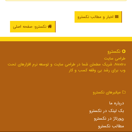
اخبار و مطالب نکسترو
نکسترو: صفحه اصلی
نكسترو
طراحی سایت
Nextru، شریک مطمئن شما در طراحی سایت و توسعه نرم افزارهای تحت
وب برای رشد بی وقفه کسب و کار
میانبرهای نكسترو
درباره ما
بک لینک در نكسترو
رپورتاژ در نكسترو
مطالب نكسترو