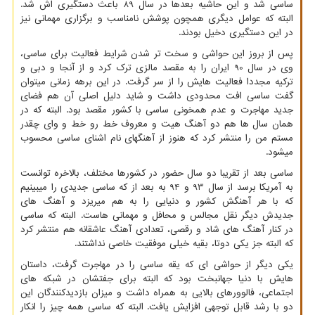
ساسی شد و این حاشیه بعدها در سال 89 باعث دستگیری اش شد.
البته که عوامل دیگری همچون پوشش نامناسب و برگزاری مهمانی نیز
در این دستگیری دخیل بودند.
پس از بروز این حواشی و سخت تر شدن شرایط فعالیت برای ساسی،
وی در سال 90 ایران را به مقصد مالزی ترک کرد و از آنجا و دبی و
ترکیه مجددا فعالیت هایش را از سر گرفت. در این برهه زمانی میتوان
گفت ساسی افت محدودی داشت و شاید دلیل اصلی آن هم فضای
جدید مهاجرت و عدم همخونی ساسی با کشور مقصد بود. البته که در
همان سال ها هم دو آهنگ هیت و معروف خط رو خط و وای چقدر
مستم من را منتشر کرد که هنوز از آهنگهای نام اشنای ساسی محسوب
میشود.
ساسی بعد از تقریبا دو سال حضور در کشورها مختلف، بالاخره توانست
به آمریکا برسد از سال 93 و 94 به بعد از که ساسی جدیدی را میبینیم
که با هر آهنگش کشور و دنیایی را به هم میریزد و آهنگ های
جدیدش دیگر نقل مجالس و محافل و مهمانی هاست. البته که ساسی
در کنار آهنگ های شاد و رقصی، تعدادی آهنگ عاشقانه هم منتشر کرد
که البته جز یکی دوتا، بقیه خیلی موفقیت خاصی نداشتند.
یکی دیگر از حواشی ای که یقه ساسی را در مهاجرت گرفت، داستان
هایش با دنیا جهانبخت بود که البته برای جفتشان در شبکه های
اجتماعی، فالوورهای بالایی به همراه داشت و میزان بازدیدکنندگان این
دو با رشد قابل توجهی افزایش یافت. البته که ساسی همه چیز را انکار