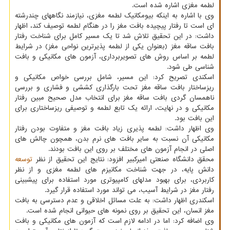
لطمه مغزی اشاره شده است.
وی با اشاره به اینکه بیومکانیک لطمه مغزی، نیازمند نگاههای چندرشته
ای است تا رفتار پیچیده بافت مغز را در هنگام لطمه توصیف کند، اظهار
داشت: در این تحقیق تلاش شد تا یک مسیر کامل برای شناخت رفتار
بافت ساقه مغز (بعنوان یکی از لطمه پذیرترین نواحی مغز) در شرایط
لطمه بر اساس روش های تصویربرداری، آزمون های مکانیکی و بافت
شناسی طی شود.
اسکندی تصریح کرد: این مسیر، شامل بررسی خواص مکانیکی و
ریزساختار بافت ساقه مغز تحت بارگذاری کششی و فشاری و بررسی
ناهمسان گردی بافت ساقه مغز برای انتخاب مدل صحیح مبین رفتار
مکانیکی و در نهایت، ارائه یک تابع لطمه و توصیفی ریزساختاری برای
این بافت بود.
وی اظهار داشت: لطمه پذیری زیاد بافت مغز و متفاوت بودن رفتار
مکانیکی آن نسبت به سایر بافت های نرم بدن، همچون چالش های
اصلی در انجام آزمون های مختلف بر روی این بافت بودند.
محقق دانشگاه صنعتی امیرکبیر افزود: نتایج این تحقیق از نظر
توسعه
دانش پایه، در جهت شناخت مکانیزم های لطمه مغزی و از نظر
کاربردی، برای بهبود مدلهای کامپیوتری مورد استفاده برای پیشبینی
رفتار مغز در شرایط آسیب، می تواند مورد استفاده قرار گیرد.
اسکندری اظهار داشت: به علت مسائل اخلاقی و عدم دسترسی به بافت
مغز انسان، این تحقیق بر روی نمونه های حیوانی انجام شده است.
وی اضافه کرد: اما در ادامه لازم است که آزمون های مکانیکی و بافت