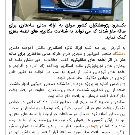
نکسترو: پژوهشگران کشور موفق به ارائه مدلی ساختاری برای
ساقه مغز شدند که می تواند به شناخت مکانیزم های لطمه مغزی
کمک نماید.
به گزارش روز سه شنبه ایرنا،
فائزه اسکندری
دانش آموخته دکتری
دانشگاه
صنعتی امیرکبیر و مجری طرح
«ارائه مدلی ساختاری برای ساقه
مغز در اثر لطمه های مکانیکی»
گفت: مطالعات اخیر نشان داده که
بیماری های نورولوژیکی مانند اسکلروز چندگانه (ام اس) و آلزایمر و
لطمه های ترومایی ناشی از ضربه به سر، می توانند به تغییر قابل
توجهی در خواص مکانیکی مغز منجر شوند.
وی ضمن اشاره به پروژه خود در دانشگاه صنعتی امیرکبیر اظهار داشت:
هدف از این تحقیق، شناخت علت ریزساختاری تفاوت در رفتار بافت
مغز گرفتار لطمه ترومایی و بافت مغز سالم بود.
اسکندری تصریح کرد: نتایج این تحقیق نشان داد که تغییر در خواص
مکانیکی بافت مغز در اثر آسیب، دارای یک توصیف ریزساختاری است.
این محقق اضافه کرد: تابحال در مطالعات در ارتباط با لطمه های مغزی،
تنها به پارگی آکسون ها بعنوان یک توصیف ریزساختاری از لطمه توجه
شده بود؛ اما در
پژوهش
حاضر، رفتار سلول های «گلیا» به عنوان بخش
بزرگی از حجم بافت مغز مورد مطالعه قرار گرفته و به نقش آنها در