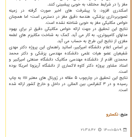
مغز را در شرایط مختلف به خوبی پیشبینی کنند.
اسکندری افزود: با پیشرفت های اخیر صورت گرفته در زمینه
تصویربرداری پزشکی، هندسه دقیق مغز در دسترس است؛ اما همچنان
خواص مکانیکی مغز به خوبی شناخته نشده است.
نتایج این تحقیق در جهت ارائه خواص مکانیکی دقیق تر برای بهبود
مدلهای کامپیوتری، به کار می آید. کمک به شناخت مکانیزم های لطمه
مغزی از نتایج این طرح به حساب می آید.
بر اساس اعلام دانشگاه امیرکبیر، اساتید راهنمای این پروژه دکتر مهدی
شفیعیان عضو هیات علمی دانشکده مهندسی پزشکی و دکتر محمد
محمدی اقدم از دانشکده مهندسی مکانیک دانشگاه صنعتی امیرکبیر و
استاد مشاور پروژه دکتر کاوه لاکساری از دانشگاه آریزونا امریکا بوده
است.
نتایج این تحقیق در چارچوب ۵ مقاله در ژورنال های معتبر ISI به چاپ
رسیده و در ۳ کنفرانس بین المللی در داخل و خارج کشور ارائه شده
است.
منبع:
نكسترو
21:38:42
1400/05/09