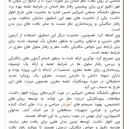
شناسی بر روی بافت مغز انسان نیز صورت گیرد تا از نتایج آن بتوان به
طور دقیق تری برای پیشبینی رفتار مغز انسان در شرایط لطمه بهره برد.
محقق دانشگاه صنعتی امیرکبیر ضمن اشاره به خاصیت های طرح اظهار
داشت: یکی از خاصیت های مهم این تحقیق، نمایش متفاوت بودن
رفتار مکانیکی و ریزساختاری مغز نسبت به سایر بافت های نرم بدن
است.
وی اضافه کرد: همچنین، خاصیت دیگر این تحقیق، استفاده از آزمون
های تجربی و مدلهای ریاضی به منظور معرفی یک توصیف جدید برای
بیان ارتباط بین خواص مکانیکی بافت مغز و رفتار سلول های مغزی در
شرایط لطمه است.
وی تصریح کرد: نوآوری ارائه شده به منظور انجام آزمون های مکانیکی
و بررسی رفتار سلول ها در شرایط لطمه و ارائه یک توصیف
ریزساختاری برای لطمه مغزی، منحصرا در ارتباط با این پروژه بوده و
دارای نمونه داخلی یا خارجی نیست. معرفی یک رویکرد جدید
تحقیقاتی در حوزه بیومکانیک لطمه مغزی، همچون مزیت های این
طرح به حساب می آید.
محقق دانشگاه صنعتی امیرکبیر در مورد کاربردهای پروژه اظهار داشت:
مطالعات بیومکانیکی درباره مغز می توانند به توسعه روش-های
تشخیصی، بهبود سیستم های
آموزش
جراحی و
ربات
های کمک کننده
جراحی و طراحی تجهیزات محافظتی از سر کمک کنند. مدلهای
کامپیوتری، ابزار مهمی در جهت رسیدن به این اهداف هستند.
وی اظهار داشت: توسعه چنین مدل هایی برای بافت مغز، نیازمند
هندسه دقیق و خواص مکانیکی درستی هستند تا بتوانند رفتار بافت