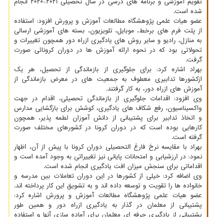
تقویم آموزشی و برنامه های درسی در سال تحصیلی ۲۰۲۱-۲۰۲۰ انجام
شده است.
عضو هیات علمی پژوهشگاه مطالعات آموزش و پرورش افزود: استفاده
از پلت فرم های برخط، موبایل، تلویزیون، بسته های آموزشی ارسالی
به منازل، رادیو و سایر روش های یادگیری ازراه دور همچون تغییرات و
تحولاتی بود که در نحوه ارائه آموزش ها در دوران کرونائی صورت
گرفت.
بهراد اشاره کرد: برای جلوگیری از بازماندگی از تحصیل، هر یک
ازکشورها تدابیری معطوف به جمعیت های در معرض بازماندگی از
آموزش های ازراه دور، به کار گرفتند.
وی افزود: اقدامات جلوگیری از بازماندگی تحصیلی، اقدام در جهت
واکسیناسیون، رفع شکاف های یادگیری، کوشش برای بازگشایی مدارس
و اتخاذ تدابیر برای پشتیبانی از دانش آموزان لطمه پذیر، همچون
کارهایی بوده است که در دوران کرونا در کشورهای مختلف صورت
گرفته است.
بهراد با مقایسه نرخ فارغ التحصیلی دوران کرونا با پیش از آن، اظهار
نمود: در ارزشیابی و امتحانات پایانی نیز تغییراتی به وجود آمده است و
اقداماتی برای سنجش میزان افت یادگیری انجام شده است.
وی اضافه کرد: خیلی از کشورها در این دوران تعاملات بین مدرسه و
خانواده ها را تقویت و توسعه داده اند و به تشویق این کار پرداخته اند.
عضو هیات علمی پژوهشگاه مطالعات آموزش و پرورش اشاره کرد:
پشتیبانی از معلمان در گذار به یادگیری ازراه دور و همین طور
پشتیبانی از یادگیری حرفه ای معلمان برای آماده سازی آنها و استفاده