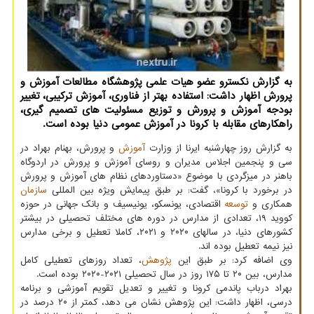
به گزارش نکسترو عضو هیات علمی پژوهشگاه مطالعات آموزش و
پرورش اظهار داشت: استفاده بهتر از فناوری، آموزش ترکیبی، تغییر
بودجه آموزش و پرورش و توزیع مسئولیت های تصمیم گیری،
راهکارهای مقابله با کرونا در آموزش عمومی دنیا بوده است.
به گزارش روز چهارشنبه ایرنا از وزارت
آموزش
و پرورش، بهنام بهراد در
سی و پنجمین اجلاس مدیران و روسای آموزش و پرورش در اردوگاه
باهنر در میزگردی با موضوع «دستاوردهای نظام های آموزش و پرورش
در برخورد با کرونا»، گفت: بر طبق پیمایش ویژه بین المللی
سازمان
همکاری و
توسعه
اقتصادی، یونسکو، یونیسیف و بانک جهانی در حوزه
کووید ۱۹، تعدادی از مدارس در دوره های مختلف تحصیلی در بیشتر
کشورهای دنیا، در سالهای ۲۰۲۰ و ۲۰۲۱، کاملا تعطیل و برخی مدارس
نیز نیمه تعطیل بوده اند.
وی اضافه کرد: بر طبق این
پژوهش
، تعداد روزهای تعطیلی کامل
مدارس، بین ۲۰ تا ۱۷۵ روز در سال تحصیلی ۲۰۲۱-۲۰۲۰ بوده است.
بهراد درباب پاندمی کرونا و تغییر و تعدیل تقویم آموزشی و برنامه
درسی، اظهار داشت: این پژوهش نشان می دهد، کمتر از ۲۰ درصد در