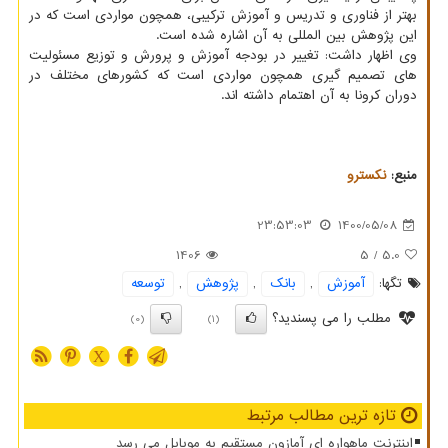
بهتر از فناوری و تدریس و آموزش ترکیبی، همچون مواردی است که در
این پژوهش بین المللی به آن اشاره شده است.
وی اظهار داشت: تغییر در بودجه آموزش و پرورش و توزیع مسئولیت
های تصمیم گیری همچون مواردی است که کشورهای مختلف در
دوران کرونا به آن اهتمام داشته اند.
منبع:
نكسترو
23:53:03
1400/05/08
1406
/ 5
5.0
تگها:
آموزش
,
بانك
,
پژوهش
,
توسعه
مطلب را می پسندید؟
(0)
(1)
X
تازه ترین مطالب مرتبط
اینترنت ماهواره ای آمازون مستقیم به موبایل می رسد