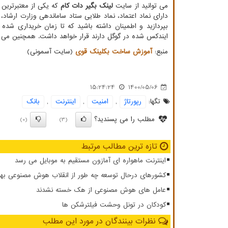
می توانید از سایت
لینک بگیر دات کام
که یکی از معتبرترین
دارای نماد اعتماد، نماد طلایی ستاد ساماندهی وزارت ارشاد
بپردازید و اطمینان داشته باشید که تا زمان خریداری شده
ایندکس شده در گوگل دارند قرار خواهد داشت. همچنین می ت
منبع:
آموزش ساخت بکلینک قوی
(سایت آسمونی)
15:24:24
1400/05/06
تگها:
رپورتاژ
,
امنیت
,
اینترنت
,
بانك
مطلب را می پسندید؟
(0)
(3)
تازه ترین مطالب مرتبط
اینترنت ماهواره ای آمازون مستقیم به موبایل می رسد
کشورهای درحال توسعه چه طور از انقلاب هوش مصنوعی بهر
عامل های هوش مصنوعی از هک خسته نشدند
کودکان در تونل وحشت فیلترشکن ها
نظرات بینندگان در مورد این مطلب