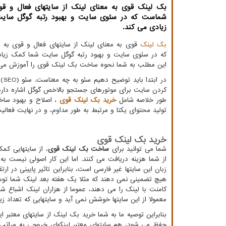
بك لینك قوی به معنای لینك از سایتهای فعال و ق
شماست كه در سئوی سایت و بهبود رتبه گوگل سای
زیادی می كند.
بک لینک
قوی به معنای لینک از سایتهای فعال و قوی ب
که در سئوی سایت و بهبود رتبه گوگل سایت شما کمک زیاد
این مطلب به شما نحوه ساخت بک لینک قوی را آموزش می
در ابتدا باید توضیح دهیم سئو به چه معناست. سئو (
SEO
) 
کردن سایت برای موتورهای جستجو بالاخص گوگل اشاره دارد. 
طور خلاصه شامل
خرید بک لینک قوی
، اصلاح و بهبود ساخ
تولید محتوای یکتا و مرتبط به طور مداوم، و در نهایت فعا
خرید بک لینک قوی
شما می توانید برای
ساخت بک لینک قوی
، از سایتهایی کم
از شما هزینه دریافت می کنند. اما این کار اصولی نیست به
زبان این سایتها غیر فارسی است، بنابراین تاثیر پایینی در ار
هیچ تضمینی نمی دهند که مثلا یک هفته بعد لینک شما تو
کامنت با لینک را می دهند، عموما از هزاران لینک اشباع 
معمولا از این سایتها خوشش نمی آید و سایتهایی که تعداد زی
بنابراین توصیه ما به شما خرید بک لینک از سایتهای معتبر ای
حفظ می شود، هم سایتهای معتبر لینکهای خروجی به مراتب 