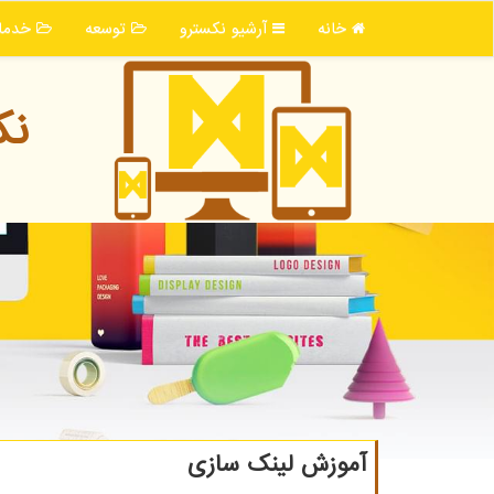
خانه
آرشیو نكسترو
توسعه
خدما
نك
آموزش لینك سازی