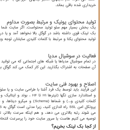
خریداری شده باقی بماند.
تولید محتوای یونیک و مرتبط بصورت مداوم
یک بخش بسیار مهم سئو تولید محتواست. اگر سایت شما مح
بک لینک قوی داشته باشد در گوگل بالا نخواهد آمد و یا در
تولید محتوای یکتا و مرتبط با کلمات کلیدی سایتتان توجه وی
فعالیت در سوشیال مدیا
در تمام سوشیال مدیاها یا شبکه های اجتماعی که می توانید 
آن صفحات به اشتراک بگذارید. این کار کمک می کند گوگل به
اصلاح و بهبود فنی سایت
این فرایند باید توسط یک فرد آشنا با طراحی سایت و یا سئو
و استاندارد سازی تگها (تیترها
H1
تا
H6
، بولد و ایتالیک و 
کلمات کلیدی و...) و شماها (
Schema
) و میکرو دیتاها، و
پروتکل امن
SSL
راه اندازی کنید، زیرا مدتی است گوگل به
S
می شوند رتبه بالاتری می دهد، و هم اینکه سرعت بالاتر،
توصیه می کنیم هاست یا سرور سایت خود را پرسرعت انتخاب 
از کجا بک لینک بخریم؟