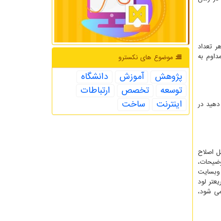
ر تعداد
داوم به
موضوع های نكسترو
پژوهش
آموزش
دانشگاه
توسعه
تخصص
ارتباطات
اینترنت
ساخت
دهید در
ل اصلاح
وضیحات،
 وبسایت
عتر لود
می شود،