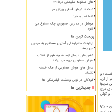
های منظومه سلیمانی در1405
علت تا درمان قطعی ریزش مو
شما نظر بدهید
موبایل در مدارس جمهوری چک ممنوع می
شود
پربحث ترین ها
اینترنت ماهواره ای آمازون مستقیم به موبایل
می رسد
کشورهای درحال توسعه چه طور از انقلاب
هوش مصنوعی بهره می برند؟
عامل های هوش مصنوعی از هک خسته
نشدند
امنت) و
 از آن،
کودکان در تونل وحشت فیلترشکن ها
ن سایتها
جدیدترین ها
ه ی درج
 و گوگل
 سایتها
در زمان