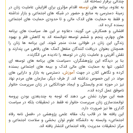
چندانی برقرار نساخته اند.
به علاوه، برنامه های
توسعه
اقدام مؤثری برای افزایش عاملیت زنان در
زمینة دسترسی به منابع و حضور در شبکه های اجتماعی و بازار نداشته
و فقط به حمایت های اندک مالی و تا حدودی حمایت های اجتماعی
بسنده کرده اند.
افشانی و همکارش می گویند: «علاوه بر این ها، سیاست های برنامه
های چهارم، پنجم و ششم توسعه نتوانسته اند به کاهش فقر و بهبود
زندگی این زنان در طولانی مدت منجر شوند. این برنامه ها زنان را
همچنان بعنوان دریافت کنندگان منفعل کمک های رفاهی می پندارند و
نقش آفرینی و عاملیت زنان در توسعه را نادیده می انگارند».
بنا بر دیدگاه این پژوهشگران، «سیاست های برنامه های توسعه ای
کشور، تنها به حمایت های مالی اندک و بیمه های اجتماعی بسنده
کرده و نگاهی کلان در جهت
آموزش
، دسترسی به بازار و دارایی های
مولد در این خصوص نداشته اند. از طرف دیگر، سازمان های مردم نهاد
نیز در حوزه عدم وابستگی و ایجاد خوداتکایی در زنان سرپرست خانوار
ناموفق عمل کرده اند».
همه این موارد نشان می دهند که توجه به چندبعدی بودن پروسه
توانمندسازی زنان سرپرست خانوار نه فقط در تحقیقات بلکه در سیاست
گذاری ها نیز ضرورت دارد.
این یافته ها در قالب یک مقاله علمی پژوهشی در «فصل نامه رفاه
اجتماعی» وابسته به دانشگاه علوم توان بخشی و سلامت اجتماعی و
مرکز تحقیقات مدیریت رفاه اجتماعی انتشار یافته اند.