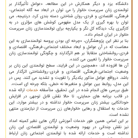
دانشگاه یزد و دیگر همکارش در این مطالعه، «عوامل تأثیرگذار بر
توانمندی زنان سرپرست خانوار را می توان در ابعاد سه گانه اجتماعی-
فرهنگی، اقتصادی و فردی-روان شناختی دسته بندی کرد. درنتیجه، می
توان با بهره گیری از یک مدل مفهومی کوشش های مؤثری در به
کارگیری یک دیدگاه کل نگر و یکپارچه برای توانمندسازی زنان سرپرست
خانوار در ایران انجام داد».
بنا بر نظر این پژوهشگران، «چرخه ای بودن پروسه توانمندسازی به این
معناست که در آن عوامل و ابعاد مختلف اجتماعی-فرهنگی، اقتصادی و
فردی-روانشناختی متقابلاً بر هم اثرگذارند و چگونگی توانمندسازی زنان
سرپرست خانوار را تعیین می کنند».
آن ها افزوده اند: «همچنین در این فرایند، سطح توانمندی این زنان بر
وضعیت اجتماعی-فرهنگی، اقتصادی و فردی-روانشناختی اثرگذار می
باشد. درواقع عوامل مذکور یکدیگر را تقویت و تشدید می کنند. پس در
این مدل، روابط بین عوامل و متغیرها نه خطی، بلکه چرخه ای است».
طبق بررسی های انجام شده در این تحقیق، متأسفانه
خدمات
ارائه شده
در قالب برنامه های حمایتی، تا حالا نقش قابل توجهی در افزایش
خوداتکایی بیشتر زنان سرپرست خانوار نداشته و در بیشتر موارد، این
خدمات به استقلال و رهایی خانوارهای زن سرپرست از نیازمندی منتهی
نشده است.
بر این اساس همین طور خدمات آموزشی ارگان هایی نظیر کمیته امداد
نیز نقش چندانی در بهبود وضعیت و توانمندی اقتصادی این زنان
نداشته است و خدمات ارائه شده با توانمندی اجتماعی زنان ارتباط