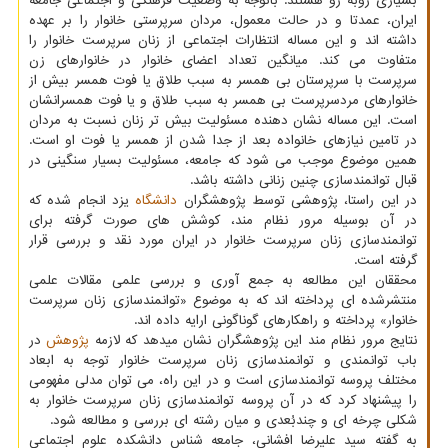
بسیاری روبه رو هستند. باتوجه به وضعیت فرهنگی و اجتماعی جامعه
ایران، عمدتا و در حالت معمول، مردان سرپرستی خانوار را بر عهده
داشته اند و این مساله انتظارات اجتماعی از زنان سرپرست خانوار را
متفاوت می کند. میانگین تعداد اعضای خانوار در خانوارهای زن
سرپرست با سرپرستان بی همسر به سبب طلاق یا فوت همسر بیش از
خانوارهای مردسرپرست بی همسر به سبب طلاق و یا فوت همسرانشان
است. این مساله نشان دهنده مسئولیت بیش تر زنان نسبت به مردان
در تامین نیازهای خانواده بعد از جدا شدن از همسر یا فوت او است.
همین موضوع موجب می شود که جامعه، مسئولیت بسیار سنگینی در
قبال توانمندسازی چنین زنانی داشته باشد.
در این راستا، پژوهشی توسط پژوهشگران
دانشگاه
یزد انجام شده که
در آن بوسیله مرور نظام مند، کوشش های صورت گرفته برای
توانمندسازی زنان سرپرست خانوار در ایران مورد نقد و بررسی قرار
گرفته است.
محققان این مطالعه به جمع آوری و بررسی علمی مقالات علمی
منتشرشده ای پرداخته اند که به موضوع «توانمندسازی زنان سرپرست
خانوار» پرداخته و راهکارهای گوناگونی ارایه داده اند.
نتایج مرور نظام مند این پژوهشگران نشان میدهد که لازمه
پژوهش
در
باب توانمندی و توانمندسازی زنان سرپرست خانوار توجه به ابعاد
مختلف پروسه توانمندسازی است و در این راه، می توان مدلی مفهومی
را پیشنهاد کرد که در آن پروسه توانمندسازی زنان سرپرست خانوار به
شکلی چرخه ای و چندبُعدی و میان رشته ای بررسی و مطالعه شود.
به گفته سید علیرضا افشانی، جامعه شناس دانشکده علوم اجتماعی