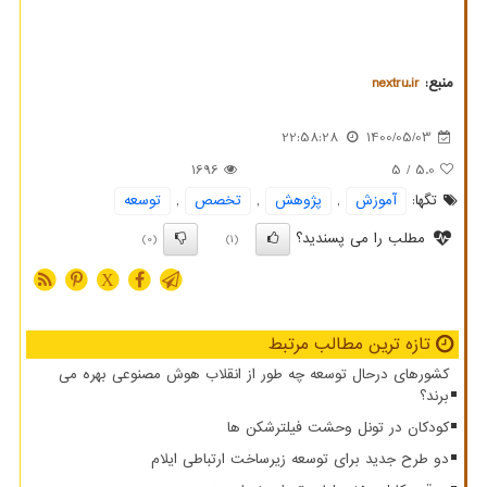
منبع:
nextru.ir
22:58:28
1400/05/03
1696
/ 5
5.0
تگها:
آموزش
,
پژوهش
,
تخصص
,
توسعه
مطلب را می پسندید؟
(0)
(1)
X
تازه ترین مطالب مرتبط
کشورهای درحال توسعه چه طور از انقلاب هوش مصنوعی بهره می
برند؟
کودکان در تونل وحشت فیلترشکن ها
دو طرح جدید برای توسعه زیرساخت ارتباطی ایلام