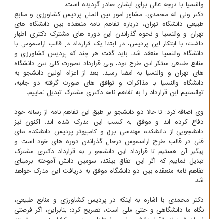
والنسیا با درجه عالی برای ایشان صادر گردیده است.
دکتر ولی اله محمدی، مشاور امور بین الملل پردیس کشاورزی و منابع
طبیعی دانشگاه تهران، درباره تفاهم نامه منعقده بین دانشگاه های
تهران و والنسیا و نحوه گذراندن این دوره های مشترک دکتری اظهار
داشت: با ابتکار این پردیس، در ابتدا یک قرارداد در قالب اراسموس با
دانشگاه والنسیا منعقد شد، باید گفت هر چند که پردیس کشاورزی و
منابع طبیعی مبتکر این طرح بود، ولی قرارداد بصورت کلی بین دانشگاه
های تهران و والنسیا به امضا رسید. بعد از اعزام اولین دانشجو به
دانشگاه والنسیا با مذاکرات و توافق های صورت گرفته دو جانبه،
توانستیم این قرارداد را به تفاهم نامه دکتری مشترک تبدیل نماییم.
وی اضافه کرد: تا حالا دو دانشجو بر طبق این تفاهم نامه از رساله خود
دفاع کرده اند و موفق به کسب این مدرک شده اند. اکنون نیز
دانشجویی از دانشکده مهندسی برق و کامپیوتر پردیس دانشکده های
فنی در قالب طرح اراسموس درحال گذراندن دوره های خود است و
پیگیر آن هستیم تا قرارداد این دانشجو را به قرارداد دکتری مشترک
تبدیل نماییم که اگر این اتفاق بیفتد، سومین دانش آموخته برمبنای
تفاهم نامه منعقده بین دو دانشگاه موفق به دریافت این مدرک خواهد
شد.
دکتر محمدی با اشاره به اینکه در پردیس کشاورزی و منابع طبیعی،
نگاه ما دانشگاهی و حتی ملی است، تصریح کرد: بنابراین، اگر فرصتی