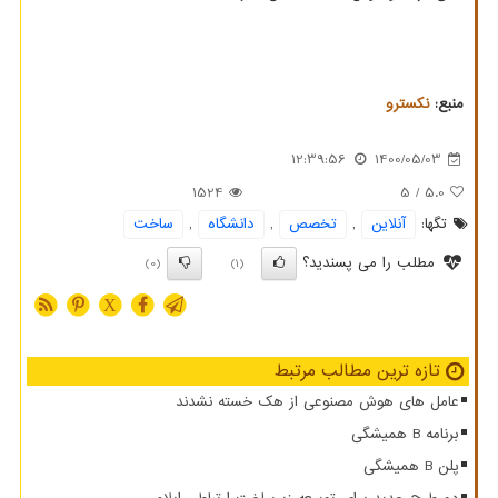
منبع:
نكسترو
12:39:56
1400/05/03
1524
/ 5
5.0
تگها:
آنلاین
,
تخصص
,
دانشگاه
,
ساخت
مطلب را می پسندید؟
(0)
(1)
X
تازه ترین مطالب مرتبط
عامل های هوش مصنوعی از هک خسته نشدند
برنامه B همیشگی
پلن B همیشگی