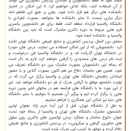
ایجاد شود نه فقط دانشجویان و استادان پردیس کشاورزی می توانند
از آن استفاده کنند، بلکه تلاش خواهیم کرد تا این امکان در اختیار
دانشکده های دیگر هم قرار داده شود، یعنی بر طبق این تفاهم نامه
دیگر نیازی نیست تا سایر دانشکده ها بخواهند بصورت انفرادی با
دانشگاه والنسیا قرارداد منعقد کنند، فقط برای هر دانشجویی یکسری
فرم هایی مربوط به دوره دکتری مشترک است که باید بین دانشگاه
والنسیا و دانشکده امضا شود.
مشاور بین الملل پردیس کشاورزی و منابع طبیعی دانشگاه تهران اشاره
کرد: دانشجویانی که از این امکان استفاده می نمایند، درس های خودرا
در دانشگاه تهران گذرانده اند و در دانشگاه والنسیا طی درخواست و
ثبت نام درس های محدودی را گرفتن خواهند کرد. لازم به ذکر است
که رساله این دانشجویان بصورت مشترک بین دو دانشگاه تعریف می
شود. همین طور جلسات دفاع نیز هم اکنون بصورت آنلاین و با حضور
استادان راهنمای دانشگاه های تهران و والنسیا برگزار می گردد که در
نهایت دانشجو موفق به گرفتن مدرک از هر دو دانشگاه خواهد شد. غیر
از این مورد ما با دانشگاه های فرانسه هم در سالهای اخیر چنین دوره
هایی را برگزار کرده ایم و پیگیر آن هستیم تا بتوانیم با سایر دانشگاه
های دنیا نیز امکان این همکاری را فراهم نماییم.
به نقل از دانشگاه تهران، قبل از این آیدا خرم نژاد بعنوان اولین
دانشجوی مشترک دانشگاه های تهران و والنسیا از رساله خود تحت
عنوان «تنوع ساختار و عملکرد برخی توکسین های باکتری روی سلول
های جانوری، گیاهی و میکروبی»، در پردیس کشاورزی و منابع طبیعی
دفاع کرده و موفق به کسب این مدرک شده است.