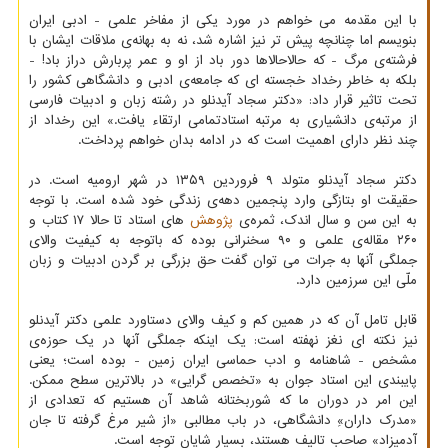
با این مقدمه می خواهم در مورد یکی از مفاخر علمی - ادبی ایران
بنویسم اما چنانچه پیش تر نیز اشاره شد، نه به بهانه‌ی ملاقات ایشان با
فرشته‌ی مرگ - که حالاحالاها دور باد از او و عمر پربارش دراز باد! -
بلکه به خاطر رخداد خجسته ای که جامعه‌ی ادبی و دانشگاهی کشور را
تحت تاثیر قرار داد: «دکتر سجاد آیدنلو در رشته زبان و ادبیات فارسی
از مرتبه‌ی دانشیاری به مرتبه استادتمامی ارتقاء یافت.» این رخداد از
چند نظر دارای اهمیت است که در ادامه بدان خواهم پرداخت.
دکتر سجاد آیدنلو متولد ۹ فروردین ۱۳۵۹ در شهر ارومیه است. در
حقیقت او بتازگی وارد پنجمین دهه‌ی زندگی خود شده است. با توجه
به این سن و سال اندک، ثمره‌ی
پژوهش
های استاد تا حالا ۱۷ کتاب و
۲۶۰ مقاله‌ی علمی و ۹۰ سخنرانی بوده که باتوجه به کیفیت والای
جملگی آنها به جرات می توان گفت حق بزرگی بر گردن ادبیات و زبان
ملّی این سرزمین دارد.
قابل تامل آن که در همین کم و کیف والای دستاورد علمی دکتر آیدنلو
نیز نکته ای نغز نهفته است: یک اینکه جملگی آنها در یک حوزه‌ی
مشخص - شاهنامه و ادب حماسی ایران زمین - بوده است؛ یعنی
پایبندی این استاد جوان به «تخصص گرایی» در بالاترین سطح ممکن.
این امر در دوران ما که شوربختانه شاهد آن هستیم که تعدادی از
«مدرک داران»ِ دانشگاهی، در باب مطالبی «از شیر مرغ گرفته تا جان
آدمیزاد» صاحب تالیف هستند، بسیار شایان توجه است.