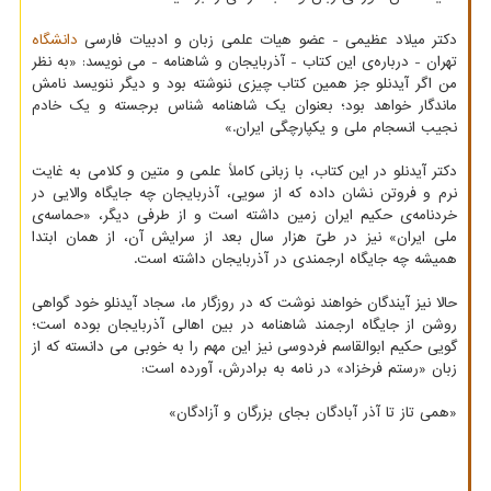
دکتر میلاد عظیمی - عضو هیات علمی زبان و ادبیات فارسی
دانشگاه
تهران - درباره‌ی این کتاب - آذربایجان و شاهنامه - می نویسد: «به نظر
من اگر آیدنلو جز همین کتاب چیزی ننوشته بود و دیگر ننویسد نامش
ماندگار خواهد بود؛ بعنوان یک شاهنامه شناس برجسته و یک خادم
نجیب انسجام ملی و یکپارچگی ایران.»
دکتر آیدنلو در این کتاب، با زبانی کاملاً علمی و متین و کلامی به غایت
نرم و فروتن نشان داده که از سویی، آذربایجان چه جایگاه والایی در
خردنامه‌ی حکیم ایران زمین داشته است و از طرفی دیگر، «حماسه‌ی
ملی ایران» نیز در طیّ هزار سال بعد از سرایش آن، از همان ابتدا
همیشه چه جایگاه ارجمندی در آذربایجان داشته است.
حالا نیز آیندگان خواهند نوشت که در روزگار ما، سجاد آیدنلو خود گواهی
روشن از جایگاه ارجمند شاهنامه در بین اهالی آذربایجان بوده است؛
گویی حکیم ابوالقاسم فردوسی نیز این مهم را به خوبی می دانسته که از
زبان «رستم فرخزاد» در نامه به برادرش، آورده است:
«همی تاز تا آذر آبادگان بجای بزرگان و آزادگان»