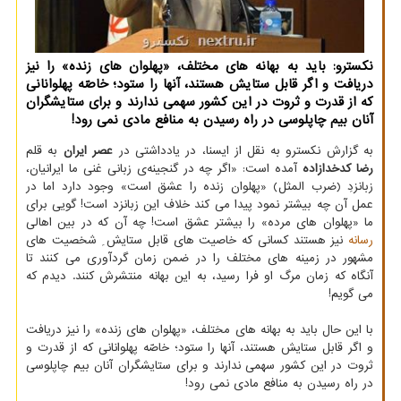
نکسترو: باید به بهانه های مختلف، «پهلوان های زنده» را نیز
دریافت و اگر قابل ستایش هستند، آنها را ستود؛ خاصّه پهلوانانی
که از قدرت و ثروت در این کشور سهمی ندارند و برای ستایشگران
آنان بیم چاپلوسی در راه رسیدن به منافع مادی نمی رود!
به گزارش نکسترو به نقل از ایسنا، در یادداشتی در
عصر ایران
به قلم
رضا کدخدازاده
آمده است: «اگر چه در گنجینه‌ی زبانی غنی ما ایرانیان،
زبانزدِ (ضرب المثل) «پهلوان زنده را عشق است» وجود دارد اما در
عمل آن چه بیشتر نمود پیدا می کند خلاف این زبانزد است! گویی برای
ما «پهلوان های مرده» را بیشتر عشق است! چه آن که در بین اهالی
رسانه
نیز هستند کسانی که خاصیت های قابل ستایش ِ شخصیت های
مشهور در زمینه های مختلف را در ضمن زمان گردآوری می کنند تا
آنگاه که زمان مرگ او فرا رسید، به این بهانه منتشرش کنند. دیدم که
می گویم!
با این حال باید به بهانه های مختلف، «پهلوان های زنده» را نیز دریافت
و اگر قابل ستایش هستند، آنها را ستود؛ خاصّه پهلوانانی که از قدرت و
ثروت در این کشور سهمی ندارند و برای ستایشگران آنان بیم چاپلوسی
در راه رسیدن به منافع مادی نمی رود!