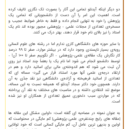
دو دیگر اینکه آیدنلو تمامی این آثار را بصورت تک نگاری تالیف کرده
است. اهمیت این امر را آن دست از دانشجویانی که تمامی یک
پژوهش را خود به تنهایی انجام داده و فقط به خاطر ضوابط عجیب و
مسخره‌ی تعدادی از مجلات علمی - پژوهشی مجبور بوده اند نام یک
استاد را نیز بالای نام خود قرار دهند، بهتر درک می کنند.
با سایر حوزه های دانشگاهی کاری ندارم اما در رشته های علوم انسانی
رویه‌ی بسیار ناپسندی وجود دارد که در بیشتر موارد، صفر تا ۹۹ درصدِ
کار نگارش یک مقاله‌ی علمی-پژوهشی - اگر نگوییم صفر تا ۱۰۰ آن! -
توسط دانشجو انجام می شود اما نام یک یا بعضاً چند استاد نیز روی
آن ثبت می شود که هم اندوخته‌ی مالی برای اساتید دارد و هم در
ارتقاء درجه‌ی علمی آنها مورد استناد قرار می گیرد؛ مساله ای که
تعدادی از اساتید فرهیخته و آزاده‌ی دانشگاهی نیز نقد جدّی به آن
دارند. همچون خود دکتر سجاد آیدنلو که همیشه نسبت به این مساله،
موضع تند انتقادی داشته و در مناسبت های مختلف به نقد آن پرداخته
که در مواردی سبب دلخوری عمیق تعدادی از همکاران او نیز شده
است.
به عنوان نمونه در مصاحبه ای گفته است: «اولین مشکل این مقاله ها
[مقاله های رایج چندنفره‌ی علمی-پژوهشی] کم مایگی در محتواست که
اولین و بدیهی ترین عامل آن، کم مایگی کسانی است که خود توانایی