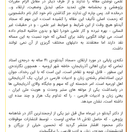
علمی نوشتن مقاله را ندارند و از طرف دیگر در مقابل الزام مقررات
پژوهشی و بخشنامه های تمدید حکم، تبدیل وضعیت، ارتقاء و...
درمانده اند. پس چاره ای ندارند جز گذاشتن نام خود کنار نام دانشجویی
که زحمت اصلی تألیف این مقاله را کشیده است.» این مهم که سجاد
آیدنلو هیچ وقت از این شرایط و ضوابط غیر علمی - و در حقیقت غیر
انسانی - بهره نبرده و کار علمی خودرا تنها و بدون حاشیه انجام داده
است، می تواند الگویی باشد برای کسانی که خود نسبت به این مساله
نقد دارند اما معتقدند به دلیلهای مختلف گریزی از آن نمی توانند
داشت.
نکته‌ی پایانی در مورد ارتقای «سجاد آیدنلو»ی ۴۱ ساله به درجه‌ی استاد
تمامی که برای اهالی آذربایجان، خاصّه شهر ارومیه - همچون نگارنده‌ی
این سطور - قابل توجه و تفاخر است، این است که با این رخداد، جوان
ترین استادتمام رشته‌ی زبان و ادبیات فارسی در ایران، یک آذربایجانی
اهل اورمیه است. امر خجسته ای که سهم و جایگاه والای آذربایجانی ها
در پاسداشت یکی از مولفه های ستبر وحدت و هویت ملی ایران -
یعنی زبان و ادبیات فارسی - را که تداوم یک هزار و چند سده ای
داشته است، نشان میدهد.
از دکتر آیدنلو در تیرماه سال قبل نیز یکی از ارجمندترین آثار در شاهنامه
پژوهی - که حاصل تلاش ۱۸ ساله‌ی اوست - توسط انتشارات موقوفات
دکتر محمود افشار منتشر گردید که تحسین خیلی از بزرگان و
اندیشمندان حوزه‌ی زبان و ادب فارسی را برانگیخت.