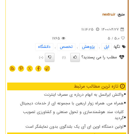
منبع:
nextru.ir
11:16:25
1400/04/27
1765
/ 5
5.0
تگها:
اپل
,
پژوهش
,
تخصص
,
دانشگاه
مطلب را می پسندید؟
(0)
(1)
X
تازه ترین مطالب مرتبط
واکنش ایرانسل به ابهام درباره ی مصرف اینترنت
همراه من، همراه زوار اربعین با مجموعه ای از خدمات دیجیتال
کلیات سند هوشمندسازی و تحول صنعتی و کشاورزی تصویب
گردید
اولین دستگاه اوپن ای آی یک بلندگوی بدون نمایشگر است