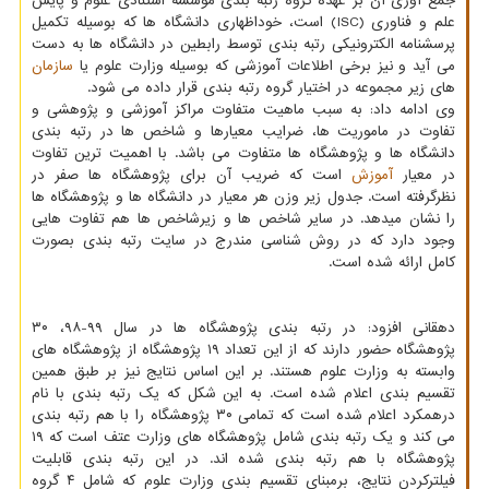
جمع آوری آن بر عهده گروه رتبه بندی موسسه استنادی علوم و پایش
علم و فناوری (ISC) است، خوداظهاری دانشگاه ها که بوسیله تکمیل
پرسشنامه الکترونیکی رتبه بندی توسط رابطین در دانشگاه ها به دست
می ­آید و نیز برخی اطلاعات آموزشی که بوسیله وزارت علوم یا
سازمان
های زیر مجموعه در اختیار گروه رتبه بندی قرار داده می شود.
وی ادامه داد: به سبب ماهیت متفاوت مراکز آموزشی و پژوهشی و
تفاوت در ماموریت­ ها، ضرایب معیارها و شاخص ­ها در رتبه بندی
دانشگاه­ ها و پژوهشگاه­ ها متفاوت می باشد. با اهمیت ترین تفاوت
در معیار
آموزش
است که ضریب آن برای پژوهشگاه­ ها صفر در
نظرگرفته است. جدول زیر وزن هر معیار در دانشگاه ها و پژوهشگاه ها
را نشان میدهد. در سایر شاخص ­ها و زیرشاخص ­ها هم تفاوت هایی
وجود دارد که در روش شناسی مندرج در سایت رتبه بندی بصورت
کامل ارائه شده است.
دهقانی افزود: در رتبه بندی پژوهشگاه ­ها در سال ۹۹-۹۸، ۳۰
پژوهشگاه حضور دارند که از این تعداد ۱۹ پژوهشگاه از پژوهشگاه­ های
وابسته به وزارت علوم هستند. بر این اساس نتایج نیز بر طبق همین
تقسیم بندی اعلام شده است. به این شکل که یک رتبه بندی با نام
درهمکرد اعلام شده است که تمامی ۳۰ پژوهشگاه را با هم رتبه بندی
می کند و یک رتبه بندی شامل پژوهشگاه­ های وزارت عتف است که ۱۹
پژوهشگاه با هم رتبه بندی شده اند. در این رتبه بندی قابلیت
فیلترکردن نتایج، برمبنای تقسیم بندی وزارت علوم که شامل ۴ گروه