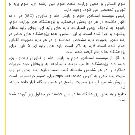
علوم انسانی و معین وزارت عتف، علوم بین رشته ­ای، علوم پایه و
تجربی تخصصی می­ شود، وجود دارد.
رئیس موسسه استنادی علوم و پایش علم و فناوری (ISC) در ادامه
اظهار داشت: در هر دو بخش درهمکرد و پژوهشگاه های وزارت علوم،
باتوجه به نزدیک بودن امتیازات، بازه ­های رتبه ای، بجای رتبه مطلق
پیشنهاد و اجرا شده است. بر این اساس، همه پژوهشگاه های حاضر در
رتبه بندی بصورت بازه­ مشخص محاسبه و در هر بازه بصورت الفبایی
اعلام شده است. لازم به ذکر است بازه های رتبه ای ۵ تایی برای
پژوهشگاه ها درنظر گرفته شده است.
به نقل از موسسه استنادی علوم و پایش علم و فناوری (ISC)،، وی
ادامه داد: پژوهشگاه ها می توانند با مراجعه به پروفایل خود جزییات
عملکرد را در هر شاخص ملاحظه کنند، ضمنا نتایج رتبه بندی در وب
سایت رتبه بندی به آدرس https: //ur.isc.ac برای عموم دردسترس است
و روش شناسی آن نیز بصورت واضح در همین وبگاه قرار داده خواهد
شد.
نتایج رتبه بندی پژوهشگاه ها در سال ۹۹-۹۸ در جداول زیر آورده شده
است.