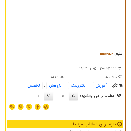
منبع:
nextru.ir
19:24:11
1400/04/23
1569
/ 5
5.0
تگها:
آموزش
,
الكترونیك
,
پژوهش
,
تخصص
مطلب را می پسندید؟
(0)
(1)
X
تازه ترین مطالب مرتبط