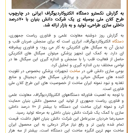
به گزارش نکسترو دستگاه الکتروکاردیوگراف ایرانی در چارچوب
طرح کلان ملی بوسیله ی یک شرکت دانش بنیان با ۷۰درصد
داخلی سازی طراحی، تولید و به بازار ارائه شد.
به گزارش روز دوشنبه معاونت علمی و فناوری ریاست جمهوری،
دستگاه
الکتروکاردیوگراف، ابزاری است که برای سنجش ضربان قلب و
تبدیل آن به سیگنال های الکتریکی به کار می رود؛ و فناوری پیشرفته
ای دارد. به کمک این تجهیز پزشکی میتوان سیگنال های الکتریکی
حاصل از فعالیت قلب را با سنجش و اندازه گیری این سیگنال ها در
نواحی مختلف بدن اندازه گیری و تحلیل کرد.
بومی سازی دانش فنی در
ساخت
تجهیزات پزشکی بخصوص در تقویت
کننده های سیگنال حیاتی و پردازش سیگنال های دیجیتال و منابع
تغذیه و نبود نمونه ایران ساخت از خصوصیت های این طرح کلان ملی
فناوری است.
با توجه به اهمیت فناورانه دستگاههای الکتروکاردیوگراف، معاونت علمی
و فناوری ریاست جمهوری از تولید این محصول دانش بنیان حمایت
کرد و نمونه ایران ساخت این دستگاه با بیشتر از ۷۰ درصد داخلی
سازی با کمک یک شرکت دانش بنیان داخلی به مرحله تولید رسید.
حمیدرضا خردیان مدیرعامل این شرکت دانش بنیان اظهار داشت: قیمت
تمام شده پایین تر و رفع نیاز مراکز درمانی به این محصول ایران
ساخت مهم ترین انگیزه ساخت این دستگاه است، بیشتر از سه هزار