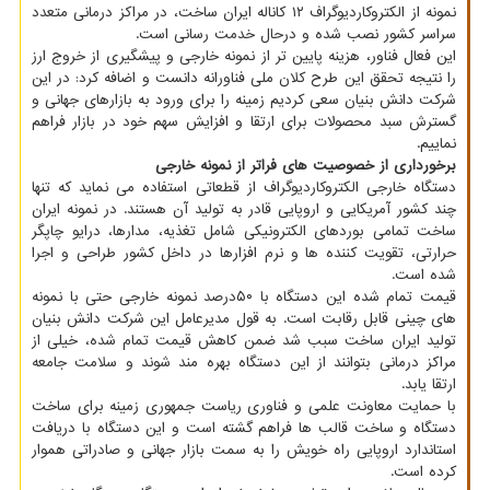
نمونه از الکتروکاردیوگراف ۱۲ کاناله ایران ساخت، در مراکز درمانی متعدد
سراسر کشور نصب شده و درحال خدمت رسانی است.
این فعال فناور، هزینه پایین تر از نمونه خارجی و پیشگیری از خروج ارز
را نتیجه تحقق این طرح کلان ملی فناورانه دانست و اضافه کرد: در این
شرکت دانش بنیان سعی کردیم زمینه را برای ورود به بازارهای جهانی و
گسترش سبد محصولات برای ارتقا و افزایش سهم خود در بازار فراهم
نماییم.
برخورداری از خصوصیت های فراتر از نمونه خارجی
دستگاه خارجی الکتروکاردیوگراف از قطعاتی استفاده می نماید که تنها
چند کشور آمریکایی و اروپایی قادر به تولید آن هستند. در نمونه ایران
ساخت تمامی بوردهای الکترونیکی شامل تغذیه، مدارها، درایو چاپگر
حرارتی، تقویت کننده ها و نرم افزارها در داخل کشور طراحی و اجرا
شده است.
قیمت تمام شده این دستگاه با ۵۰درصد نمونه خارجی حتی با نمونه
های چینی قابل رقابت است. به قول مدیرعامل این شرکت دانش بنیان
تولید ایران ساخت سبب شد ضمن کاهش قیمت تمام شده، خیلی از
مراکز درمانی بتوانند از این دستگاه بهره مند شوند و سلامت جامعه
ارتقا یابد.
با حمایت معاونت علمی و فناوری ریاست جمهوری زمینه برای ساخت
دستگاه و ساخت قالب ها فراهم گشته است و این دستگاه با دریافت
استاندارد اروپایی راه خویش را به سمت بازار جهانی و صادراتی هموار
کرده است.