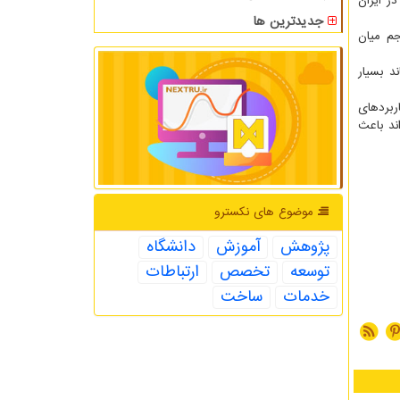
 ظرفیت ۵۰ هزار کیلومتر در سال در ایران
جدیدترین ها
م میان
د بسیار
بردهای
ند باعث
موضوع های نكسترو
پژوهش
آموزش
دانشگاه
توسعه
تخصص
ارتباطات
خدمات
ساخت