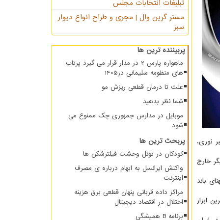
تبلیغات انتخابات مجلس
مستر گرین وال | مجری و طراح انواع دیوار
سبز
پربیننده ترین ها
ماهواره پارس 2 در مدار قرار می گیرد پرتاب
های منظومه سلیمانی در1405
علت تا درمان قطعی ریزش مو
شما نظر بدهید
موبایل در مدارس جمهوری چک ممنوع می
شود
پربحث ترین ها
ر نوری،
کودکان در تونل وحشت فیلترشکن ها
گر خارج
واکنش ایرانسل به ابهام درباره ی مصرف
اینترنت
ای باند
مراکز داده قربانی پنهان قطعی برق هزینه
ن ابزار
اختلال در اقتصاد دیجیتال
برنامه B همیشگی