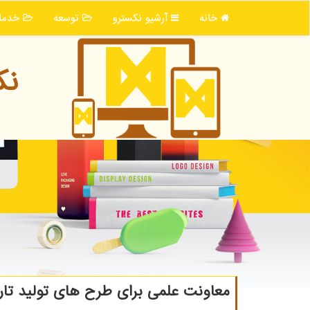
خانه
آرشیو نكسترو
توسعه
خدما
نك
معاونت علمی برای طرح های تولید تار 