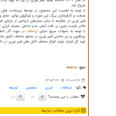
شروع شد.
با توجه به اهمیت این محصول در توسعه زیرساخت های ک
صنعت و کارفرمایان بزرگ این حوزه و شرکتهای نوآور، خلاق و 
فیبر نوری در مقایسه با سایر بسترهای ارتباطی از مزایای فر
بالاتر، قیمت پایین تر، افت کمتر، عدم تداخل، مصرف انرژی کمتر
با توجه به تحولات سریع دنیای
ارتباطات
در جهت گذر انتقا
روزافزون و زیر ساختی فیبر نوری در صنایع مختلف کشور مانن
شود کل فرایند تولید انواع مختلف کابل های فیبر نوری در د
منبع:
nextru.ir
23:53:24
1400/04/19
تگها:
ارتباطات
,
انرژی
,
تخصص
,
توسعه
مطلب را می پسندید؟
(0)
(1)
تازه ترین مطالب مرتبط