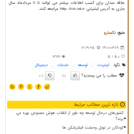
علاقه مندان برای کسب اطلاعات بیشتر می توانند تا ۱۱ مردادماه سال
جاری به آدرس اینترنتی http: //ictc.isti.ir/ مراجعه کنند.
منبع:
نكسترو
12:19:25
1400/04/19
1477
/ 5
5.0
تگها:
اینترنت
,
توسعه
,
خدمات
,
دیجیتال
مطلب را می پسندید؟
(0)
(1)
X
تازه ترین مطالب مرتبط
کشورهای درحال توسعه چه طور از انقلاب هوش مصنوعی بهره می
برند؟
کودکان در تونل وحشت فیلترشکن ها