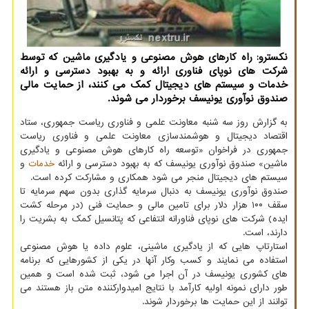
نکسترو: راه کارهای هوش مصنوعی و یادگیری ماشین که توسط
شرکت های نوپای فناوری ارائه و به بهبود دسترسی و ارائه
خدمات و سیستم های دیجیتال کمک می کنند، از حمایت مالی
صندوق نوآوری یونیسف برخوردار می شوند.
به گزارش روز سه شنبه معاونت علمی و فناوری ریاست جمهوری، ستاد
اقتصاد دیجیتال و هوشمندسازی معاونت علمی و فناوری ریاست
جمهوری در فراخوان «توسعه راه کارهای هوش مصنوعی و یادگیری
ماشین» صندوق نوآوری یونیسف که به بهبود دسترسی و ارائه
خدمات
و
سیستم های دیجیتال منجر می شود همکاری و مشارکت کرده است.
صندوق نوآوری یونیسف به دنبال سرمایه گذاری بدون سهم سرمایه تا
سقف ۱۰۰ هزار دلار برای تامین مالی و حمایت فنی (در مرحله کشت
ایده) شرکت های نوپای فناورانه انتفاعی که پتانسیل کمک به بشریت را
دارند، است.
استارتاپ هایی که از یادگیری ماشینی، علوم داده یا هوش مصنوعی
استفاده می نمایند و کسب وکار آنها در یکی از کشورهایی که برنامه
های کشوری یونیسف در آن اجرا می شود، ثبت شده است و همین
طور دارای نمونه اولیه کارآمد با نتایج امیدوارکننده متن باز هستند می
توانند از این حمایت ها برخوردار شوند.