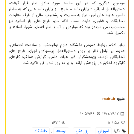
موضوع دیگری که در این جلسه مورد تبادل نظر قرار گرفت،
دستورالعمل اجرائی " پایان نامه – طرح " ( پایان نامه هایی که به خاطر
تامین هزینه های اجرا، نیاز به حمایت و پشتیبانی مالی از طرف معاونت
تحقیقات و فناوری دارند. ضمن آنکه جزو طرح های باز اساتید نیز
محسوب نمی شوند) بود که مواردی از آن با نظر اعضای شورا، اصلاح یا
تکمیل شد.
بنابر اعلام روابط عمومی دانشگاه علوم توانبخشی و سلامت اجتماعی،
علاوه بر تبادل نظر بر روی دستورالعمل پیشنهادی اجرای طرح های
تحقیقاتی توسط پژوهشگران غیر هیات علمی، گزارش عملکرد کارهای
کارگروه اخلاق در پژوهش ارائه، و بر به روز شدن آن تاکید شد.
منبع:
nextru.ir
12:57:49
1400/04/17
1473
/ 5
5.0
تگها:
آموزش
,
پژوهش
,
توسعه
,
دانشگاه