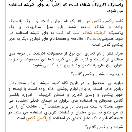
پلاستیك اكریلیك شفاف است كه اغلب به جای شیشه استفاده
می شود.
کلمه
پلکسی گلاس
در واقع یک نام تجاری است. و از یک پلاستیک
جامد و شفاف ساخته شده، پلی متیل متاکریلات یا یک
پلاستیک
اکریلیک شفاف
است که اغلب به جای شیشه استفاده می
شود. همچنین
Perspex
،
Acrylite
و
Lexan
نام های تجاری دیگر به جای
پلکسی گلاس است.
صرف نظر از نام تجاری، این نوع از محصولات اکریلیک در درجه های
مختلفی از کیفیت و قدرت قرار می گیرد، شما این محصولات را نیز به
عنوان ورق های پلاستیکی و / یا ورق اکریلیک می شنوید.
تاریخچه شیشه و پلکسی گلاس؟
بیایید این محصول را در تاریخ نگاه کنیم. شیشه برای مدت زمان
زیادی حامی استاندارد برای لوازم روشنایی خانه بوده است. با توسعه و
ظهور
پلکسی
و وسایل تجاری و مبلمان
اکریلیک
، امروزه
پلکسی
گلاس
همچنان به استفاده های فراوان در مبلمان خانگی استفاده می
شود، عمدتا به علت مقاومت در برابر شکست آن ، ساخت آن را امن
تر می کندو به عنوان مبلمان و قطعات کاربردی استفاده می کنند.
در
نتیجه که قدرت یک عامل کلیدی در استفاده از
پلکسی گلاس
است
.
شیشه یا پلکسی گلاس؟