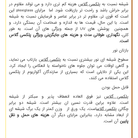
شیشه نسبت به
پلکسی گلاس
هزینه کم تری دارد و می تواند مقاوم در
برابر خراش باشد و راحت تر بازیافت شود. اما مزایای
plexiglass
این
است که قوی تر، مقاوم تر در برابر عناصر و فرسایش نسبت به شیشه
است. با این حال، قیمت ها به اندازه و ضخامت آن بستگی دارد، و
همچنین پوشش های
UV
از جمله ویژگی های آن است. به طور
کلی،
نگهداری طولانی مدت و هزینه های جایگزینی ویژگی پلکسی گلاس
است
.
بازتان نور
سطوح شیشه ای نور بیشتری نسبت به
پلکسی گلاس
بازتاب می نماید،
و گاهی اوقات می توان جلوه های ناخواسته یا انعکاس را ایجاد کرد.
این یکی از دلایلی است که بسیاری از سازندگان آکواریوم از پلکسی
گلاس استفاده می کنند،
قابل حمل بودن
پلکسی گلاس
نیز فوق العاده انعطاف پذیر و سبکتر از شیشه
است. علاوه براین قدرت نسبی ان بیشتر است. شیشه دو برابر
چگالی
پلکسی گلاس
است، یک ورق از وزن کمتر از یک برگ شیشه ای
از ابعاد مشابه دارد، بنابراین مزایای دیگر آن
هزینه های حمل و نقل
پایین
آن است.