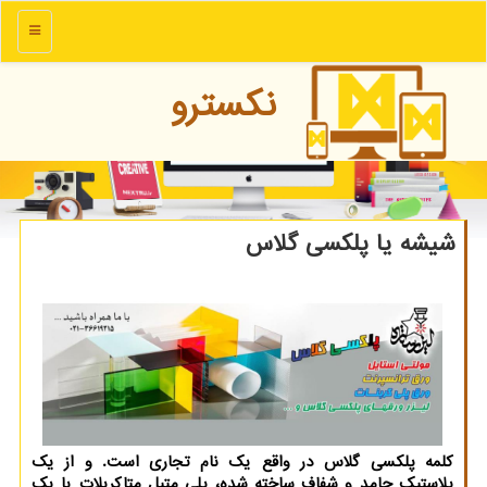
منو
نكسترو
شیشه یا پلكسی گلاس
كلمه پلكسی گلاس در واقع یك نام تجاری است. و از یك
پلاستیك جامد و شفاف ساخته شده، پلی متیل متاكریلات یا یك