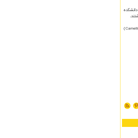
دانشکده
تند.
یافته های این مطالعه تیر ماه سال جاری بصورت مقاله علمی با عنوان «بررسی مقادیر سرب در نمونه های وارداتی چای سیاه و سبز (Camellia siensis)