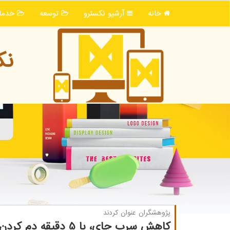
خانه
آرشیو نكسترو
توسعه
خدما
نك
پژوهشگران عنوان كردند
كاهش سرب چای، با 5 دقیقه دم كردن