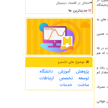
وع ژنمایکای چین) در
اختلال در اقتصاد دیجیتال
اری و به آزمایشگاه
جدیدترین ها
ازه گیری شد. داده های به
ت. همین
به علاوه مشخص شد هر چه مدت زمان دم کردن چای طولانی تری شود، مقدار سرب در آنها بالاتر می رود. بطوریکه مقدار سرب در چای دم شده در ۱۵
ت که هم
موضوع های نكسترو
ن رشد و
پژوهش
آموزش
دانشگاه
قدار کم
توسعه
تخصص
ارتباطات
ساخت
خدمات
رت مصرف
 طولانی