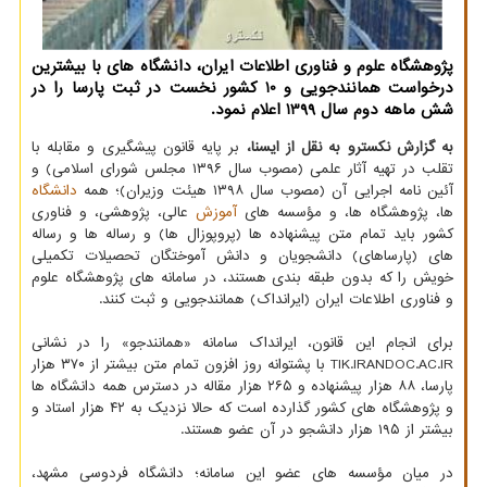
پژوهشگاه علوم و فناوری اطلاعات ایران، دانشگاه های با بیشترین
درخواست همانندجویی و 10 کشور نخست در ثبت پارسا را در
شش ماهه دوم سال 1399 اعلام نمود.
به گزارش نکسترو به نقل از ایسنا،
بر پایه قانون پیشگیری و مقابله با
تقلب در تهیه آثار علمی (مصوب سال ۱۳۹۶ مجلس شورای اسلامی) و
آئین نامه اجرایی آن (مصوب سال ۱۳۹۸ هیئت وزیران)؛ همه
دانشگاه
ها، پژوهشگاه ها، و مؤسسه های
آموزش
عالی، پژوهشی، و فناوری
کشور باید تمام متن پیشنهاده ها (پروپوزال ها) و رساله ها و رساله
های (پارساهای) دانشجویان و دانش آموختگان تحصیلات تکمیلی
خویش را که بدون طبقه بندی هستند، در سامانه های پژوهشگاه علوم
و فناوری اطلاعات ایران (ایرانداک) همانندجویی و ثبت کنند.
برای انجام این قانون، ایرانداک سامانه «همانندجو» را در نشانی
TIK.IRANDOC.AC.IR با پشتوانه روز افزون تمام متن بیشتر از ۳۷۰ هزار
پارسا، ۸۸ هزار پیشنهاده و ۲۶۵ هزار مقاله در دسترس همه دانشگاه ها
و پژوهشگاه های کشور گذارده است که حالا نزدیک به ۴۲ هزار استاد و
بیشتر از ۱۹۵ هزار دانشجو در آن عضو هستند.
در میان مؤسسه های عضو این سامانه؛ دانشگاه فردوسی مشهد،