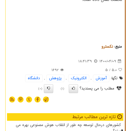
منبع:
نكسترو
18:41:39
1400/04/09
1692
/ 5
5.0
تگها:
آموزش
,
الكترونیك
,
پژوهش
,
دانشگاه
مطلب را می پسندید؟
(0)
(1)
X
تازه ترین مطالب مرتبط
کشورهای درحال توسعه چه طور از انقلاب هوش مصنوعی بهره می
برند؟