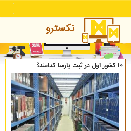
منو
نكسترو
10 كشور اول در ثبت پارسا كدامند؟