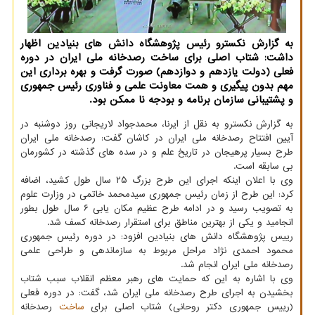
به گزارش نکسترو رئیس پژوهشگاه دانش های بنیادین اظهار
داشت: شتاب اصلی برای ساخت رصدخانه ملی ایران در دوره
فعلی (دولت یازدهم و دوازدهم) صورت گرفت و بهره برداری این
مهم بدون پیگیری و همت معاونت علمی و فناوری رئیس جمهوری
و پشتیبانی سازمان برنامه و بودجه نا ممکن بود.
به گزارش نکسترو به نقل از ایرنا، محمدجواد لاریجانی روز دوشنبه در
آیین افتتاح رصدخانه ملی ایران در کاشان گفت: رصدخانه ملی ایران
طرح بسیار پرهیجان در تاریخ علم و در سده های گذشته در کشورمان
بی سابقه است.
وی با اعلان اینکه اجرای این طرح بزرگ ۲۵ سال طول کشید، اضافه
کرد: این طرح از زمان رئیس جمهوری سیدمحمد خاتمی در وزارت علوم
به تصویب رسید و در ادامه طرح عظیم مکان یابی ۶ سال طول بطور
انجامید و یکی از بهترین مناطق برای استقرار رصدخانه کسف شد.
رییس پژوهشگاه دانش های بنیادین افزود: در دوره رئیس جمهوری
محمود احمدی نژاد مراحل مربوط به سازماندهی و طراحی علمی
رصدخانه ملی ایران انجام شد.
وی با اشاره به این که حمایت های رهبر معظم انقلاب سبب شتاب
بخشیدن به اجرای طرح رصدخانه ملی ایران شد، گفت: در دوره فعلی
(رییس جمهوری دکتر روحانی) شتاب اصلی برای
ساخت
رصدخانه