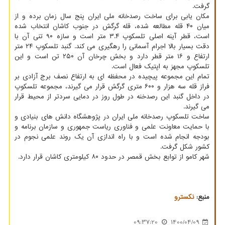
گرفت.
مکان یابی برای ساخت رصدخانه ملی ایران پنج سال زمان برده و از
میان ۴۰ قله مطالعه شده، قله گرگش در جنوب کاشان انتخاب شده
است، قطر آینه اصلی تلسکوپ ۳.۴ متر است و سازه ۹۰ تنی آن با
دقت بسیار بالا اجرام آسمانی را رهگیری می کند. گنبد تلسکوپ ۲۴ متر
ارتفاع و ۱۶ متر قطر دارد و بخش چرخان آن ۲۵۰ تن است و این
تلسکوپ مجهز به اپتیک فعال است.
تمام این مجموعه پیچیده در محفظه ای به ارتفاع نصف برج آزادی بر
فراز قله سه هزار و ۶۰۰ متری گرگش قرار می گیرند، مجموعه تلسکوپ
در داخل گنبد این رصدخنه در طول روز در دمایی سردتر از محیط قرار
می گیرند.
ساخت تلسکوپ رصدخانه ملی ایران در پژوهشگاه دانش های بنیادی و
با حمایت معاونت علمی و فناوری ریاست جمهوری و سازمان برنامه و
بودجه انجام شده است و با راه اندازی آن یک روند علمی نجوم در
کشور شکل گرفت.
شهر کامو از توابع بخش قمصر در حدود ۸۰ کیلومتری کاشان قرار دارد.
منبع:
نكسترو
09:37:20
1400/04/09