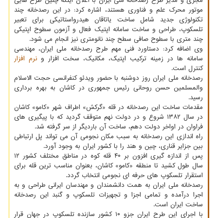
مجری و مدیر طرح رصدخانه ملی ایران با اعلان اینکه چنین طرح هایی
موتور محرک علم و فناوری هستند، اشاره کرد: در این رصدخانه چند
تکنولوژی جدید شامل ساخت یاتاقان هیدرواستاتیکی برای تعبیر
تلسکوپ، طراحی و ساخت سامانه اپتیک فعال و آزمون سطوح اپتیکی
چند متری با سطوح صافی سطح چند نانومتری نیز انجام می شود.
وی اضافه کرد: دستاورد فنی مهم طرح رصدخانه ملی ایران، مهندسی
سامانه ها در زمینه ترکیب اپتیک، مکانیک، سخت افزار و
نرم افزار
کنترل است.
رصدخانه ملی ایران روز دوشنبه با حضور ویدئو کنفرانسی حجت الاسلام
والمسلمین حسن روحانی رئیس جمهوری در کاشان به بهره برداری
رسید.
مقدمات ساخت این رصدخانه در قله «گرکش» اطراف شهر «کامو» کاشان
در سال ۱۳۸۲ شروع و در دولت نهم متوقف گردید که با پیگیری های
فراوان در اواخر دولت دهم، ساخت آن باردیگر از سر گرفته شد.
راه اندازی این رصدخانه به سبب مکان نجومی آن می تواند پل ارتباطی
بین جزایر قناری، چین و هند را با کشور ایران به وجود آورد.
پس از اندازه گیری افزون بر ۴۰ قله کوه در مناطق مختلف کشور ۱۲
سال طول کشید تا منطقه «کامو» کاشان، بعنوان مناسب ترین قله برای
استقرار تلسکوپ های حرفه ای نجومی انتخاب گردد.
رصدخانه ملی ایران به همت دانشمندان و مهندسان ایرانی طراحی و به
اجرا درآمده و تمامی اجزا و تجهیزات تلسکوپ و گنبد این رصدخانه
ساخت ایران است.
با اجرای این طرح ایران جزو ۱۰ کشور سازنده تلسکوپ در جهان قرار