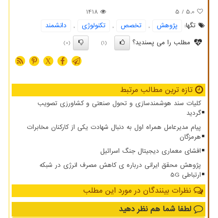
1418
/ 5
5.0
تگها:
پژوهش
,
تخصص
,
تكنولوژی
,
دانشمند
مطلب را می پسندید؟
(0)
(1)
X
تازه ترین مطالب مرتبط
کلیات سند هوشمندسازی و تحول صنعتی و کشاورزی تصویب
گردید
پیام مدیرعامل همراه اول به دنبال شهادت یکی از کارکنان مخابرات
هرمزگان
افشای معماری دیجیتال جنگ اسرائیل
پژوهش محقق ایرانی درباره ی کاهش مصرف انرژی در شبکه
ارتباطی 5G
نظرات بینندگان در مورد این مطلب
لطفا شما هم
نظر دهید