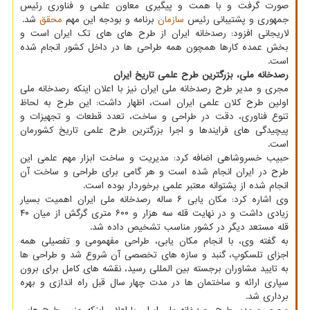
صورت گرفت و با همت و پیگیری معاون علمی و فناوری رئیس
جمهوری و پشتیبانی رئیس
سازمان
برنامه و بودجه این مهم
محقق
شد.
لاریجانی افزود: رصدخانه ایران از طرح های های تک ایران است و
بخش عمده کارها همچون همه طراحی ها در داخل کشور انجام شده
است.
رصدخانه ملی، بزرگترین طرح علمی تاریخ ایران
مجری و مدیر طرح رصدخانه ملی ایران نیز با اعلان اینکه رصدخانه ملی
اولین طرح کلان علمی ایران است، اظهار داشت: این طرح به لحاظ
تنوع فناوری، دقت در طراحی و ساخت، تعدد قطعات و تجهیزات و
پیچیدگی های فرایندها و اجرا بزرگترین طرح علمی تاریخ کشورمان
است.
حبیب خسروشاهی اضافه کرد: مدیریت و ساخت ابزار مهم علمی این
طرح در ایران انجام شده است و هر گامی برای طراحی و ساخت آن
انجام شده از پشتوانه معتبر علمی برخوردار بوده است.
وی اشاره کرد: مکان یابی ۶ ساله رصدخانه ملی ایران اهمیت بسیار
زیادی داشت و در نهایت قله سه هزار و ۶۰۰ متری گرگش از میان ۴۰
قله مستعد دیگر در کشور مناسب تشخیص داده شد.
به گفته وی، با انجام مکان یابی، طراحی مفهمومی و تفصیلی همه
اجزای تلسکوپ، گنبد و سازه های تخصصی آن شروع شد و طراحی ها
به تایید مشاوران برجسته بین المللی رسید، نقشه های کامل برای برون
سپاری ارائه و ساختمان ها در مدت چهار سال قبل راه اندازی و بهره
برداری شد.