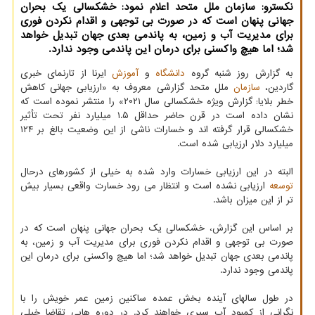
نکسترو: سازمان ملل متحد اعلام نمود: خشکسالی یک بحران
جهانی پنهان است که در صورت بی توجهی و اقدام نکردن فوری
برای مدیریت آب و زمین، به پاندمی بعدی جهان تبدیل خواهد
شد؛ اما هیچ واکسنی برای درمان این پاندمی وجود ندارد.
به گزارش روز شنبه گروه
دانشگاه
و
آموزش
ایرنا از تارنمای خبری
گاردین،
سازمان
ملل متحد گزارشی معروف به «ارزیابی جهانی کاهش
خطر بلایا: گزارش ویژه خشکسالی سال ۲۰۲۱» را منتشر نموده است که
نشان داده است در قرن حاضر حداقل ۱.۵ میلیارد نفر تحت تأثیر
خشکسالی قرار گرفته اند و خسارات ناشی از این وضعیت بالغ بر ۱۲۴
میلیارد دلار ارزیابی شده است.
البته در این ارزیابی خسارات وارد شده به خیلی از کشورهای درحال
توسعه
ارزیابی نشده است و انتظار می رود خسارت واقعی بسیار بیش
تر از این میزان باشد.
بر اساس این گزارش، خشکسالی یک بحران جهانی پنهان است که در
صورت بی توجهی و اقدام نکردن فوری برای مدیریت آب و زمین، به
پاندمی بعدی جهان تبدیل خواهد شد؛ اما هیچ واکسنی برای درمان این
پاندمی وجود ندارد.
در طول سالهای آینده بخش عمده ساکنین زمین عمر خویش را با
نگرانی از کمبود آب سپری خواهند کرد. در دوره هایی تقاضا خیلی