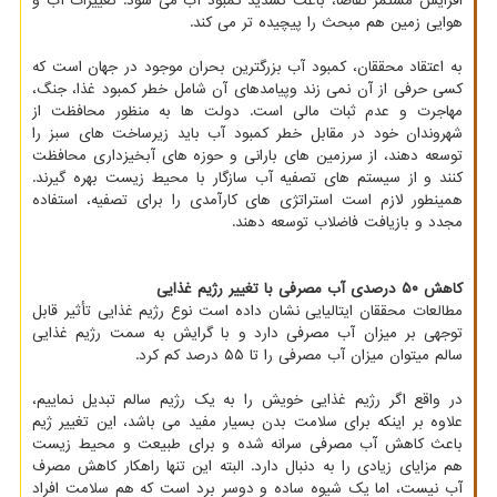
افزایش مستمر تقاضا، باعث تشدید کمبود آب می شود. تغییرات آب و
هوایی زمین هم مبحث را پیچیده تر می کند.
به اعتقاد محققان، کمبود آب بزرگترین بحران موجود در جهان است که
کسی حرفی از آن نمی زند وپیامدهای آن شامل خطر کمبود غذا، جنگ،
مهاجرت و عدم ثبات مالی است. دولت ها به منظور محافظت از
شهروندان خود در مقابل خطر کمبود آب باید زیرساخت های سبز را
توسعه دهند، از سرزمین های بارانی و حوزه های آبخیزداری محافظت
کنند و از سیستم های تصفیه آب سازگار با محیط زیست بهره گیرند.
همینطور لازم است استراتژی های کارآمدی را برای تصفیه، استفاده
مجدد و بازیافت فاضلاب توسعه دهند.
کاهش ۵۰ درصدی آب مصرفی با تغییر رژیم غذایی
مطالعات محققان ایتالیایی نشان داده است نوع رژیم غذایی تأثیر قابل
توجهی بر میزان آب مصرفی دارد و با گرایش به سمت رژیم غذایی
سالم میتوان میزان آب مصرفی را تا ۵۵ درصد کم کرد.
در واقع اگر رژیم غذایی خویش را به یک رژیم سالم تبدیل نماییم،
علاوه بر اینکه برای سلامت بدن بسیار مفید می باشد، این تغییر ژیم
باعث کاهش آب مصرفی سرانه شده و برای طبیعت و محیط زیست
هم مزایای زیادی را به دنبال دارد. البته این تنها راهکار کاهش مصرف
آب نیست، اما یک شیوه ساده و دوسر برد است که هم سلامت افراد