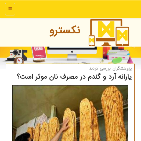
منو
نكسترو
پژوهشگران بررسی كردند
یارانه آرد و گندم در مصرف نان موثر است؟