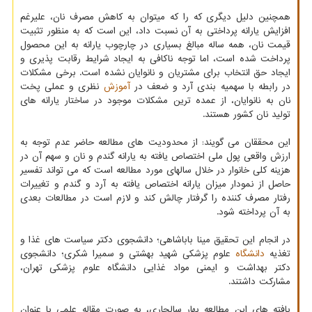
همچنین دلیل دیگری که را که میتوان به کاهش مصرف نان، علیرغم
افزایش یارانه پرداختی به آن نسبت داد، این است که به منظور تثبیت
قیمت نان، همه ساله مبالغ بسیاری در چارچوب یارانه به این محصول
پرداخت شده است، اما توجه ناکافی به ایجاد شرایط رقابت پذیری و
ایجاد حق انتخاب برای مشتریان و نانوایان نشده است. برخی مشکلات
در رابطه با سهمیه بندی آرد و ضعف در
آموزش
نظری و عملی پخت
نان به نانوایان، از عمده ترین مشکلات موجود در ساختار یارانه های
تولید نان کشور هستند.
این محققان می گویند: از محدودیت های مطالعه حاضر عدم توجه به
ارزش واقعی پول ملی اختصاص یافته به یارانه گندم و نان و سهم آن در
هزینه کلی خانوار در خلال سالهای مورد مطالعه است که می تواند تفسیر
حاصل از نمودار میزان یارانه اختصاص یافته به آرد و گندم و تغییرات
رفتار مصرف کننده را گرفتار چالش کند و لازم است در مطالعات بعدی
به آن پرداخته شود.
در انجام این تحقیق مینا باباشاهی؛ دانشجوی دکتر سیاست های غذا و
تغذیه
دانشگاه
علوم پزشکی شهید بهشتی و سمیرا شکری؛ دانشجوی
دکتر بهداشت و ایمنی مواد غذایی دانشگاه علوم پزشکی تهران،
مشارکت داشتند.
یافته های این مطالعه بهار سالجاری، به صورت مقاله علمی با عنوان