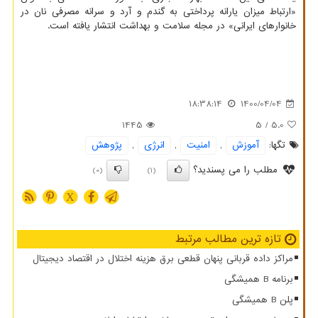
«ارتباط میزان یارانه پرداختی به گندم و آرد و سرانه مصرفی نان در
خانوارهای ایرانی» در مجله سلامت و بهداشت انتشار یافته است.
18:38:14
1400/04/04
1445
/ 5
5.0
تگها:
آموزش
,
امنیت
,
انرژی
,
پژوهش
مطلب را می پسندید؟
(0)
(1)
X
تازه ترین مطالب مرتبط
مراکز داده قربانی پنهان قطعی برق هزینه اختلال در اقتصاد دیجیتال
برنامه B همیشگی
پلن B همیشگی