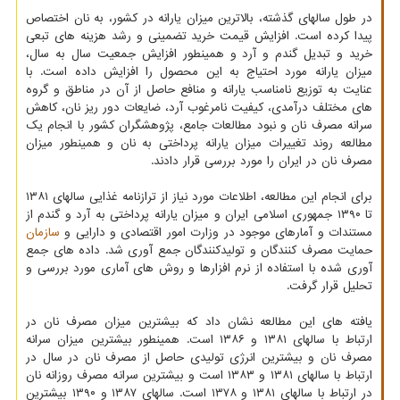
در طول سالهای گذشته، بالاترین میزان یارانه در کشور، به نان اختصاص
پیدا کرده است. افزایش قیمت خرید تضمینی و رشد هزینه های تبعی
خرید و تبدیل گندم و آرد و همینطور افزایش جمعیت سال به سال،
میزان یارانه مورد احتیاج به این محصول را افزایش داده است. با
عنایت به توزیع نامناسب یارانه و منافع حاصل از آن در مناطق و گروه
های مختلف درآمدی، کیفیت نامرغوب آرد، ضایعات دور ریز نان، کاهش
سرانه مصرف نان و نبود مطالعات جامع، پژوهشگران کشور با انجام یک
مطالعه روند تغییرات میزان یارانه پرداختی به نان و همینطور میزان
مصرف نان در ایران را مورد بررسی قرار دادند.
برای انجام این مطالعه، اطلاعات مورد نیاز از ترازنامه غذایی سالهای ۱۳۸۱
تا ۱۳۹۰ جمهوری اسلامی ایران و میزان یارانه پرداختی به آرد و گندم از
مستندات و آمارهای موجود در وزارت امور اقتصادی و دارایی و
سازمان
حمایت مصرف کنندگان و تولیدکنندگان جمع آوری شد. داده های جمع
آوری شده با استفاده از نرم افزارها و روش های آماری مورد بررسی و
تحلیل قرار گرفت.
یافته های این مطالعه نشان داد که بیشترین میزان مصرف نان در
ارتباط با سالهای ۱۳۸۱ و ۱۳۸۶ است. همینطور بیشترین میزان سرانه
مصرف نان و بیشترین انرژی تولیدی حاصل از مصرف نان در سال در
ارتباط با سالهای ۱۳۸۱ و ۱۳۸۳ است و بیشترین سرانه مصرف روزانه نان
در ارتباط با سالهای ۱۳۸۱ و ۱۳۷۸ است. سالهای ۱۳۸۷ و ۱۳۹۰ بیشترین