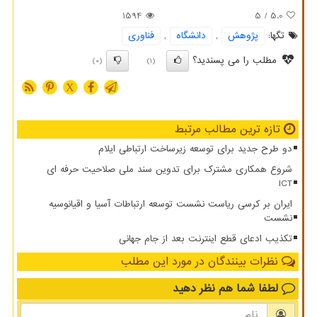
1594
/ 5
5.0
تگها:
پژوهش
,
دانشگاه
,
فناوری
مطلب را می پسندید؟
(0)
(1)
X
تازه ترین مطالب مرتبط
دو طرح جدید برای توسعه زیرساخت ارتباطی ایلام
شروع همکاری مشترک برای تدوین سند ملی صلاحیت حرفه ای
ICT
ایران بر کرسی ریاست نشست توسعه ارتباطات آسیا و اقیانوسیه
نشست
تکذیب ادعای قطع اینترنت بعد از جام جهانی
نظرات بینندگان در مورد این مطلب
لطفا شما هم
نظر دهید