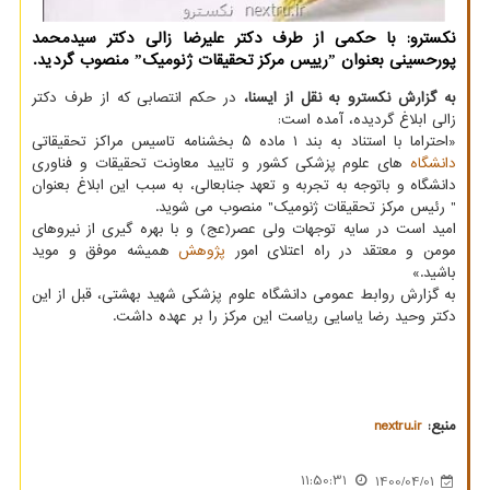
نکسترو: با حکمی از طرف دکتر علیرضا زالی دکتر سیدمحمد
پورحسینی بعنوان ˮرییس مرکز تحقیقات ژنومیکˮ منصوب گردید.
به گزارش نکسترو به نقل از ایسنا،
در حکم انتصابی که از طرف دکتر
زالی ابلاغ گردیده، آمده است:
«احتراما با استناد به بند ۱ ماده ۵ بخشنامه تاسیس مراکز تحقیقاتی
دانشگاه
های علوم پزشکی کشور و تایید معاونت تحقیقات و فناوری
دانشگاه و باتوجه به تجربه و تعهد جنابعالی، به سبب این ابلاغ بعنوان
" رئیس مرکز تحقیقات ژنومیک" منصوب می شوید.
امید است در سایه توجهات ولی عصر(عج) و با بهره گیری از نیروهای
مومن و معتقد در راه اعتلای امور
پژوهش
همیشه موفق و موید
باشید.»
به گزارش روابط عمومی دانشگاه علوم پزشکی شهید بهشتی، قبل از این
دکتر وحید رضا یاسایی ریاست این مرکز را بر عهده داشت.
منبع:
nextru.ir
11:50:31
1400/04/01