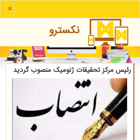
منو
نكسترو
رئیس مركز تحقیقات ژنومیك منصوب گردید