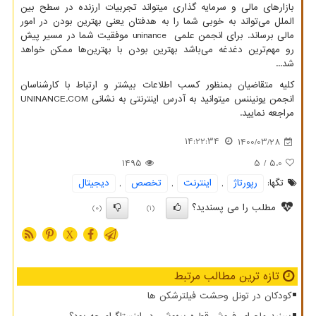
بازارهای مالی و سرمایه گذاری میتواند تجربیات ارزنده در سطح بین
الملل می‌تواند به خوبی شما را به هدفتان یعنی بهترین بودن در امور
مالی برساند. برای انجمن علمی
uninance
موفقیت شما در مسیر پیش
رو مهم‌ترین دغدغه می‌باشد بهترین بودن با بهترین‌ها ممکن خواهد
شد...
کلیه متقاضیان بمنظور کسب اطلاعات بیشتر و ارتباط با کارشناسان
انجمن یونیننس میتوانید به آدرس اینترنتی به نشانی
UNINANCE.COM
مراجعه نمایید.
14:22:34
1400/03/28
1495
/ 5
5.0
تگها:
رپورتاژ
,
اینترنت
,
تخصص
,
دیجیتال
مطلب را می پسندید؟
(0)
(1)
X
تازه ترین مطالب مرتبط
کودکان در تونل وحشت فیلترشکن ها