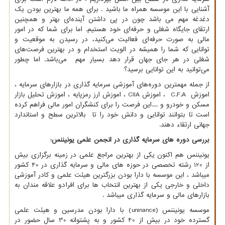
آشنایی با این موسسه همراه ما باشید . برای همه ما بهترین بودن یک
دغدغه مهم می باشد چون در پی داشتن آینده‌ای بهتر و همچنین
ارتقای جایگاه شغلی و حرفه‌ای خود هستیم. اما برای شما که در امور
مالی به صورت حرفه‌ای فعالیت می‌کنید، در رسیدن به موقعیت و
توانایی که شما را همیشه در الویت استخدام و در بهترین فرصت‌های
شغلی در هر جای جهان قرار دهد بسیار مهم می‌باشد. اما چطور
می‌توانید به این توانایی برسید؟
از جمله مهمترین دوره‌های آموزشی سرمایه گذاری در بازارهای سرمایه ،
اموزش
C.F.A
، اموزش
CIIA
، اموزش ارز رمزپایه ، اموزش تحلیل بازار
مسکن و خودرو و ....این فرصت را برای کنشگران امور مالی فراهم کرده
است تا بتوانند توانایی و دانش خود را تا بالاترین سطح و استاندارد
جهانی ارتقاء دهند.
بررسی دوره های سرمایه گذاری در انجمن علمی یونیننس:
یونیننس هم اکنون یکی از بهترین مراجع علمی در زمینه برگزاری بیش
از 120 رشته تخصصی در حوزه های مالی و سرمایه گذاری در 40 کشور
میباشد ، این موسسه با دارا بودن بزرگترین هیئت علمی و کادر آموزشی
داخلی و خارجی یکی از بهترین انتخاب ها برای افرادو علاقه مندان به
بازارهای مالی و سرمایه گذاری میباشد .
موسسه یونیننس (
uninance
) با دارا بودن مدرسین و هیئت علمی
گسترده خود در بیش از 40 کشور و به پشتوانه 30 سال حضور در