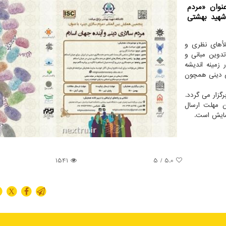
نوان «مردم
شهید بهشتی
أهای نظری و
تدوین مبانی و
 زمینه اندیشه
ی دینی همچون
یر 1400، آخرین مهلت ارسال
1541
/ 5
5.0
X