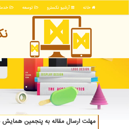
خانه
آرشیو نكسترو
توسعه
خدما
نك
مهلت ارسال مقاله به پنجمین همایش بی