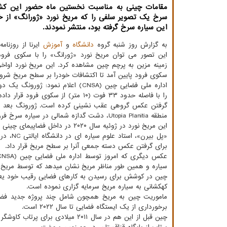
مقامات چینی به مناسبت نخستین ماه حضور این کشو
سرخ یک تصویر سلفی را که مریخ نورد «ژورانگ» از 
این سیاره سرخ گرفته بود، منتشر نمودند.
به گزارش روز شنبه گروه
دانشگاه
و
آموزش
ایرنا از روزنام
این تصور می توان مریخ نورد «ژورانگ» را با سکوی فر
زمینه مزین به پرچم چین مشاهده کرد. این مریخ نورد اواخر 
سکوی فرود پایین آمد تا اکتشافات خودرا بر سطح مریخ شروع
اداره ملی فضایی چین (CNSA) اعلام نمود: ژورون
را با فاصله حدود ۳۳ فوت (۱۰ متر) از سکوی فرو
منطقه Utopia Planitia، دشت گدازه شمالی در سیاره سرخ فرود آمد.
این مریخ نورد در ژوئیه سال ۲۰۲۰ در داخل فضاپیمای چینی Tianwen-۱ به
«پل بی
برای گرفتن عکس دسته جمعی آنرا بر سطح مریخ قرار داد.
سیاره و همین طور مناظر مریخ نشان میدهد که توسط مریخ 
چین در کوشش برای رسیدن به کارهای فضایی رقیب خود یعنی 
کهکشانی به سیاره مریخ سرمایه گزاری نموده است.
ماموریت چین به مریخ همچون شامل چند پروژه جدید فضای
برخورداری از یک ایستگاه فضایی تا سال ۲۰۲۲ است.
چین قبل از این هم در سال ۲۰۱۱ می