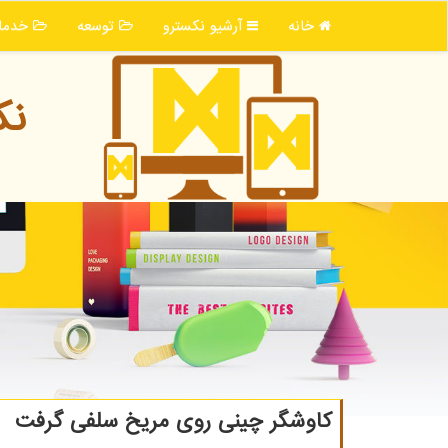
خانه
آرشیو نكسترو
توسعه
خدما
نك
كاوشگر چینی روی مریخ سلفی گرفت