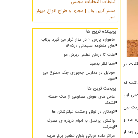
تبلیغات انتخابات مجلس
مستر گرین وال | مجری و طراح انواع دیوار
سبز
پربیننده ترین ها
ماهواره پارس 2 در مدار قرار می گیرد پرتاب
های منظومه سلیمانی در1405
علت تا درمان قطعی ریزش مو
شما نظر بدهید
 تاریخ ۱۵ مه (۲۵ اردیبهشت) با موفقیت در
موبایل در مدارس جمهوری چک ممنوع می
شود
راه داشت که
پربحث ترین ها
 سنگلاخی این
عامل های هوش مصنوعی از هک خسته
نشدند
ریت بین
کودکان در تونل وحشت فیلترشکن ها
ه ماه و
واکنش ایرانسل به ابهام درباره ی مصرف
اینترنت
نی بعد از
مراکز داده قربانی پنهان قطعی برق هزینه