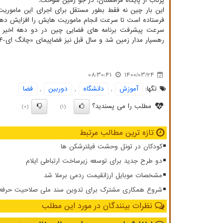
پرتاب از پایگاه قزاقستان، در جو زمین سوخت.
این بار چین نه فقط بطور مستقل برای اجرای این ماموریت
فرستاده است تا سرعت انجام ماموریت هایش را افزایش دهد
رهسپار مدار زمین شد و سال قبل نیز فضاپیمای «چانگ ای-۴» توانست با «موفقیت کامل» روی نیمه پنهان ماه بنشیند.
08:30:41
1400/03/24
تگها:
آموزش
,
دانشگاه
,
دوربین
,
فضا
مطلب را می پسندید؟
(0)
(1)
تازه ترین مطالب مرتبط
کودکان در تونل وحشت فیلترشکن ها
دو طرح جدید برای توسعه زیرساخت ارتباطی ایلام
مشخصات موبایل ارزانقیمت ردمی برملا شد
شروع همکاری مشترک برای تدوین سند ملی صلاحیت حرفه ای
نظرات بینندگان در مورد این مطلب