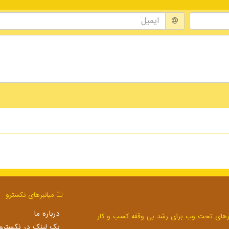
میانبرهای نكسترو
درباره ما
بک لینک در نكسترو