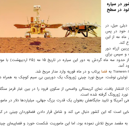
ر در سیاره
خود در سطح
ه دیلی میل، در
ود خود در پس
ماه مه از این
 کند.
گ یک دوربین ازراه دور
د قرار داده و سپس برای
گرفتن عکس گروهی عقب نشینی کرده است. ژورونگ بعد از حدود سه ماه گردش به دور این سیاره در
فضا
پرتاب و در ماه فوریه وارد مدار مریخ شد.
رن»، استاد علوم سیاره ای در دانشگاه ایالتی NC، در توئیتی نوشت: مریخ نورد چینی ژورونگ یک دوربین بی سیم کوچک به هم
عکس دیگری که امروز توسط اداره ملی فضایی چین (CNSA) انتشار یافت، نمای کریستالی واضحی از سکوی فرود را در بین غبار قرمز
نورد ژورونگ گرفته شده است.
آمریکا و تایید جایگاهش بعنوان یک قدرت بزرگ جهانی، میلیاردها دلار در مامو
ی است که این کشور دنبال می کند و شامل قرار دادن فضانوردان چینی در کر
لادی برای پرتاب کاوشگر به مقصد مریخ تلاش نموده بود، اما این ماموریت شکست خورد و فضاپیمای چی