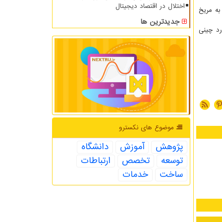
اختلال در اقتصاد دیجیتال
به مریخ
جدیدترین ها
ن اولین فضانورد چینی
موضوع های نكسترو
پژوهش
آموزش
دانشگاه
توسعه
تخصص
ارتباطات
ساخت
خدمات