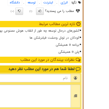
تگها:
انرژی
,
اینترنت
,
توسعه
,
دانشگاه
مطلب را می پسندید؟
(0)
(1)
تازه ترین مطالب مرتبط
کشورهای درحال توسعه چه طور از انقلاب هوش مصنوعی بهر
کودکان در تونل وحشت فیلترشکن ها
برنامه B همیشگی
پلن B همیشگی
نظرات بینندگان در مورد این مطلب
لطفا شما هم
در مورد این مطلب
نظر دهید