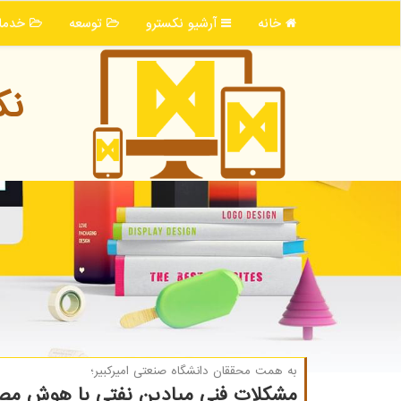
خانه
آرشیو نكسترو
توسعه
خدما
نك
به همت محققان دانشگاه صنعتی امیركبیر؛
مشكلات فنی میادین نفتی با هوش مص