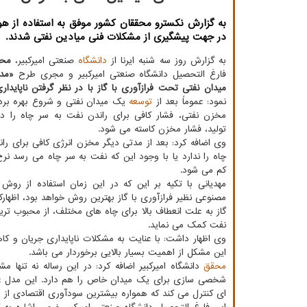
به گزارش نکسترو محققان کشور موفق به استفاده از 
در جهت پیشگیری از مشکلات فنی میادین نفتی شدند.
به گزارش روز سه شنبه ایرنا از
دانشگاه
صنعتی امیرکبیر،
محم
فارغ التحصیل دانشگاه صنعتی امیرکبیر و مجری طرح
«مدل
میدان نفتی تحت فرازآوری با گاز با در نظر گرفتن ناپایدا
نمود: عموماً بعد از
توسعه
یک میدان نفتی و شروع بهره بردا
مخزن نفتی، فشار کافی برای راندن نفت به سر چاه را دار
تولید، فشار مخزن کاسته می شود.
وی اضافه کرد: بعد از مدتی دیگر مخزن انرژی کافی برای را
چاه را ندارد یا با وجود این که نفت به سر چاه می رسد نرخ
کم می شود.
مهدیانی با تکیه بر این که در این زمان استفاده از روش
مصنوعی نظیر فرازآوری با گاز بهترین روش خواهد بود، اظهارکر
گاز به علت انعطاف بالا برای چاه های مختلف، از محبوب ت
نفت کمک می نماید.
وی اظهار داشت: با عنایت به مشکلات ناپایداری جریان و 
این مشکل از اهمیت بسیار بالایی برخوردار می باشد.
محقق
دانشگاه امیرکبیر اضافه کرد: در این رساله نه تنها
شخصی سازی برای یک میدان خاص را هم دارد. این مدل علاوه 
ای کنترل می کند که همواره بیشترین سودآوری اقتصادی از 