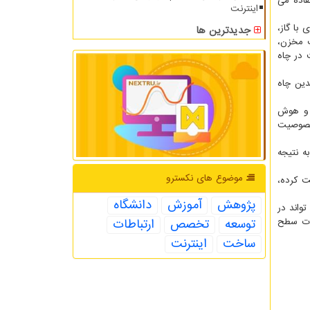
فاده می
اینترنت
با گاز،
جدیدترین ها
ک مخزن،
 در چاه
دین چاه
 و هوش
 خصوصیت
شید تا این پروژه را به نتیجه
موضوع های نكسترو
ت کرده،
پژوهش
آموزش
دانشگاه
واند در
سات سطح
توسعه
تخصص
ارتباطات
ساخت
اینترنت