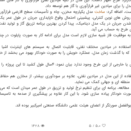
اربرد طرح اظهار داشت: این مدل در کلیه میادین نفتی فرازآوری با گاز قابل است
ل را برای میادین غیر فرازآوری با گاز هم توسعه داد.
است، اضافه کرد:
ساخت
مدل یکپارچه مخزن، چاه و تأسیسات سطح الارضی فرازآوری 
از روش های نوین کنترلی، پیشبینی احتمال وقوع ناپایداری جریان در طول عمر ی
 شدن جریان در یک مدل دینامیک، پیدا کردن بهترین برنامه تزریق گاز و تولید نفت
ین طرح به حساب می آید.
ت به موفقیت فاز شبیه سازی لازم است مدل برای ادامه کار به صورت پایلوت در چن
تفاده در میادین مختلف نفتی، قابلیت اتصال به سیستم های اینترنت اشیا
 که با گذشت زمان مدل، عملکرد خویش را به صورت خودکار بهبود می بخشد از
محقق دانشگاه صنعتی امیرکبیر با اشاره به اینکه نمونه داخلی یا خارجی از این طرح وجود ندارد بیان نمود: ۴سال طول ک
اده از این مدل در میادین نفتی، علاوه بر سودآوری بیشتر، از مخازن هم حفاظ
منطقه ای و جهانی کمک می نماید.
 مطالعه، برنامه ای برای تنظیم نرخ تولید و تزریق در طول عمر میدان است که می ت
ورت خودکار پیاده سازی شود. با این کار علاوه بر پیشگیری از صدمه به تاسی
بوالفضل صورتگر از اعضای هیئت علمی دانشگاه صنعتی امیرکبیر بوده اند.
1428
/ 5
5.0