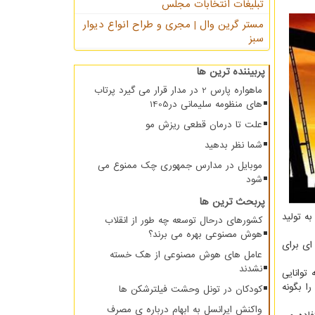
تبلیغات انتخابات مجلس
مستر گرین وال | مجری و طراح انواع دیوار
سبز
پربیننده ترین ها
ماهواره پارس 2 در مدار قرار می گیرد پرتاب
های منظومه سلیمانی در1405
علت تا درمان قطعی ریزش مو
شما نظر بدهید
موبایل در مدارس جمهوری چک ممنوع می
شود
پربحث ترین ها
ه تولید
کشورهای درحال توسعه چه طور از انقلاب
هوش مصنوعی بهره می برند؟
ای برای
عامل های هوش مصنوعی از هک خسته
نشدند
توانایی
ا بگونه
کودکان در تونل وحشت فیلترشکن ها
واکنش ایرانسل به ابهام درباره ی مصرف