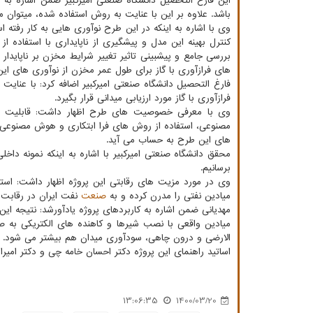
این فارغ التحصیل دانشگاه صنعتی امیرکبیر ضمن اشاره به ک
باشد. علاوه بر این با عنایت به روش استفاده شده، میتوان مد
وی با اشاره به اینکه در این طرح نوآوری هایی به کار رفته 
کنترل بهینه این مدل و پیشگیری از ناپایداری با استفاده 
بررسی جامع و پیشبینی تاثیر تغییر شرایط مخزن بر ناپایدار
های فرازآوری با گاز برای طول عمر مخزن از نوآوری های ا
فارغ التحصیل دانشگاه صنعتی امیرکبیر اضافه کرد: با عنای
فرازآوری با گاز مورد ارزیابی میدانی قرار بگیرد.
وی با معرفی خصوصیت های طرح اظهار داشت: قابلیت اس
مصنوعی، استفاده از روش های فرا ابتکاری و هوش مصنوعی
های این طرح به حساب می آید.
برسانیم.
وی در مورد مزیت های رقابتی این پروژه اظهار داشت: استف
میادین نفتی را مدرن کرده و به
صنعت
نفت ایران در رقابت 
مهدیانی ضمن اشاره به کاربردهای پروژه یادآورشد: نتیجه این
میادین واقعی با نصب شیرها و کاهنده های الکتریکی به ص
الارضی و درون چاهی، سودآوری میدان هم بیشتر می شود.
اساتید راهنمای این پروژه دکتر احسان خامه چی و دکتر امیرا
13:06:35
1400/03/20