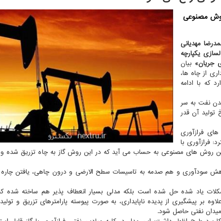
هوش مصنوعی
درضا مهدیانی
سازی یکپارچه
ری جریان»
بیان
ری از چاه ها،
د که با ادامه
ندن نفت به سر
 تولید آن قدر
 های فرازآوری
د: فرازآوری با
رین روش های مصنوعی به حساب می آید که در این روش گاز به چاه تزریق شده و ب
کاهش سودآوری و هم صدمه به تاسیسات سطح الارضی و درون چاهی، یافتن چاره 
 مشکلات یاد شده حل شده است بلکه مدلی بسیار انعطاف پذیر هم ساخته شده که 
بر پیشگیری از پدیده ناپایداری، به صورت پیوسته پارامترهای تزریق و تولید ر
میدان نفتی حاصل شود.