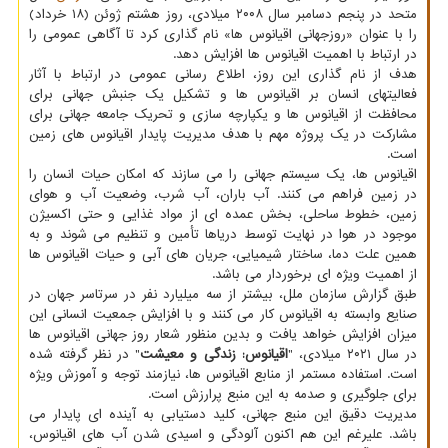
متحد در پنجم دسامبر سال ۲۰۰۸ میلادی، روز هشتم ژوئن (۱۸ خرداد)
را با عنوان «روزجهانی اقیانوس ها» نام گذاری کرد تا آگاهی عمومی را
در ارتباط با اهمیت اقیانوس ها افزایش دهد.
هدف از نام گذاری این روز، اطلاع رسانی عمومی در ارتباط با آثار
فعالیتهای انسان بر اقیانوس ها و تشکیل یک جنبش جهانی برای
محافظت از اقیانوس ها و یکپارچه سازی و تحریک جامعه جهانی برای
مشارکت در یک پروژه مهم با هدف مدیریت پایدار اقیانوس های زمین
است.
اقیانوس ها، یک سیستم جهانی را می سازند که امکان حیات انسان را
در زمین فراهم می کنند. آب باران، آب شرب، وضعیت آب و هوای
زمین، خطوط ساحلی، بخش عمده ای از مواد غذایی و حتی اکسیژن
موجود در هوا در نهایت توسط دریاها تأمین و تنظیم می شوند و به
همین علت دما، ساختار شیمیایی، جریان های آبی و حیات اقیانوس ها
از اهمیت ویژه ای برخوردار می باشد.
طبق گزارش سازمان ملل، بیشتر از سه میلیارد نفر در سرتاسر جهان در
صنایع وابسته به اقیانوس کار می کنند و با افزایش جمعیت انسانی این
میزان افزایش خواهد یافت و بدین منظور شعار روز جهانی اقیانوس ها
در سال ۲۰۲۱ میلادی، "
اقیانوس: زندگی و معیشت
" در نظر گرفته شده
است. استفاده مستمر از منابع اقیانوس ها، نیازمند توجه و آموزش ویژه
برای جلوگیری و صدمه به این منبع پرارزش است.
مدیریت دقیق این منبع جهانی، کلید دستیابی به آینده ای پایدار می
باشد. علیرغم این هم اکنون آلودگی و اسیدی شدن آب های اقیانوس،