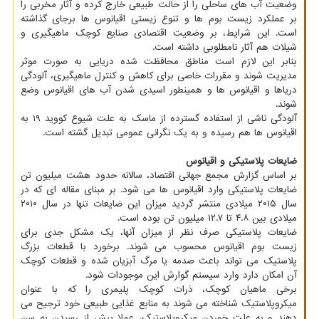
وضعیت آب های ساحلی را از حالت طبیعی خارج کرده و آثار مخربی را
بر عملکرد زیست بوم ها و تنوع زیستی اقیانوس ها برجای گذاشته
است. این شرایط، بر وضعیت اقتصادی صنایع کوچک ماهیگیری و
شیلات هم آثار نامطلوبی داشته است.
بنابر این لازم است مناطق محافظت شده دریایی به صورت موثر
مدیریت شوند و مقررات خاصی برای کاهش و کنترل ماهیگیری، آلودگی
دریاها و اقیانوس ها و همینطور اسیدی شدن آب های اقیانوس وضع
شوند.
آلودگی ناشی از استفاده گسترده از ماسک به علت شیوع کووید ۱۹ به
اقیانوس ها هم رسیده و به یک نگرانی عمومی تبدیل گشته است.
ضایعات پلاستیکی و اقیانوس
بر اساس گزارش مجمع جهانی اقتصاد، سالانه حدود هشت میلیون تن
ضایعات پلاستیکی وارد اقیانوس ها می شود. بر مبنای مقاله ای که در
سال ۲۰۱۵ میلادی منتشر گردید میزان این ضایعات تنها در سال ۲۰۱۰
میلادی بین ۴.۸ تا ۱۲.۷ میلیون تن بوده است.
ضایعات پلاستیکی صرف نظر از میزان آنها، یک مشکل جدی برای
زیست بوم اقیانوس محسوب می شوند. برخورد با قطعات بزرگ
پلاستیک می تواند باعث صدمه یا مرگ آبزیان شده و قطعات کوچک
آن امکان دارد وارد سیستم گوارش این موجودات شود.
برخی ماهیان کوچک، ذرات کوچک پلیمری را که با عنوان
میکروپلاستیک شناخته می شوند به منابع غذایی طبیعی خود ترجیح می
دهند و به علت خوردن میکروپلاستیک، عملا پیش از رسیدن به سن