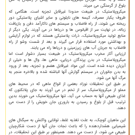
بلوغ از گرسنگی می میرند.
میکروپلاستیک در طبیعت حدودا غیرقابل تجزیه است. هنگامی که
ظروف یکبار مصرف، کیسه های نایلونی و سایر اشیای پلاستیکی دور
ریخته می شوند، از راه فاضلاب و سیستم های ناکارآمد دفن و بازیافت
زباله، در نهایت سر از اقیانوس ها و دریاها در می آورند. یکی دیگر از
منابع تولید میکروپلاستیک، ذرات پلاستیکی هستند که در لوازم آرایشی
و بهداشتی مورد استفاده قرار می گیرند و بعد از شست وشو از راه
فاضلاب به جریان آب های زیرزمینی و دریاها راه می یابند.
ارزیابی آثار مخرب میکروپلاستیک در طبیعت بسیار دشوار است اما
میکروپلاستیک در بدن پرندگان دریایی، ماهی ها، وال ها و خیلی از
آبزیان دیده شده است. این مواد غیرقابل هضم و تجزیه، بعد از ورود
به بدن جانوران در سیستم گوارش آنها انباشته شده و بالاخره منجر به
مرگ آنها می شود.
بر طبق این تحقیقات نوزاد بعضی از انواع ماهی که در محیط های
مملو از میکروپلاستیک سر از تخم در می آورند به جای پلانکتون که
غذای طبیعی آنها به حساب می آید، تنها میکروپلاستیک می خورند بدین
ترتیب قبل از بلوغ و رسیدن به باروری جان خویش را از دست می
دهند.
این ماهیان کوچک، به علت تغذیه غلط، توانایی واکنش به سیگنال های
شیمیایی هشداردهنده را که باعث نجات جان آنها از دست شکارچیان
طبیعی می شود، از دست می دهند. همینطور بر طبق این تحقیقات، در