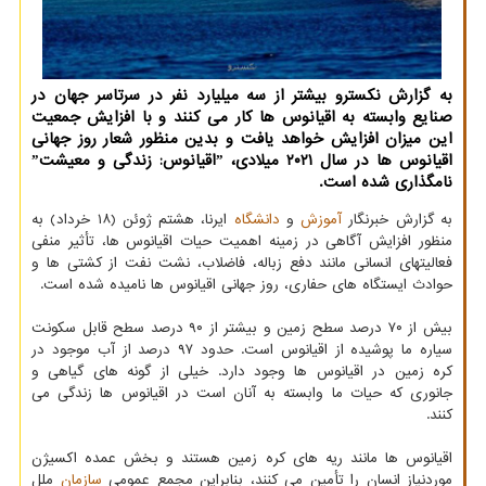
به گزارش نکسترو بیشتر از سه میلیارد نفر در سرتاسر جهان در
صنایع وابسته به اقیانوس ها کار می کنند و با افزایش جمعیت
این میزان افزایش خواهد یافت و بدین منظور شعار روز جهانی
اقیانوس ها در سال ۲۰۲۱ میلادی، ˮاقیانوس: زندگی و معیشتˮ
نامگذاری شده است.
به گزارش خبرنگار
آموزش
و
دانشگاه
ایرنا، هشتم ژوئن (۱۸ خرداد) به
منظور افزایش آگاهی در زمینه اهمیت حیات اقیانوس ها، تأثیر منفی
فعالیتهای انسانی مانند دفع زباله، فاضلاب، نشت نفت از کشتی ها و
حوادث ایستگاه های حفاری، روز جهانی اقیانوس ها نامیده شده است.
بیش از ۷۰ درصد سطح زمین و بیشتر از ۹۰ درصد سطح قابل سکونت
سیاره ما پوشیده از اقیانوس است. حدود ۹۷ درصد از آب موجود در
کره زمین در اقیانوس ها وجود دارد. خیلی از گونه های گیاهی و
جانوری که حیات ما وابسته به آنان است در اقیانوس ها زندگی می
کنند.
اقیانوس ها مانند ریه های کره زمین هستند و بخش عمده اکسیژن
موردنیاز انسان را تأمین می کنند، بنابراین مجمع عمومی
سازمان
ملل