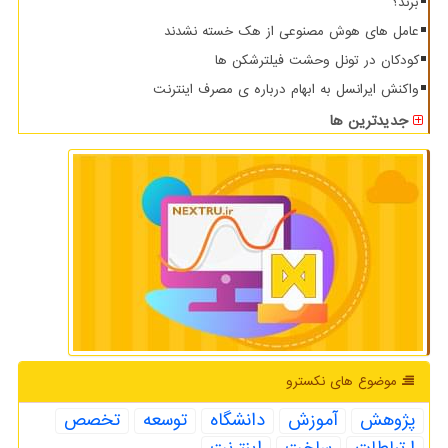
برند؟
عامل های هوش مصنوعی از هک خسته نشدند
کودکان در تونل وحشت فیلترشکن ها
واکنش ایرانسل به ابهام درباره ی مصرف اینترنت
جدیدترین ها
موضوع های نكسترو
پژوهش
آموزش
دانشگاه
توسعه
تخصص