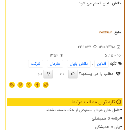
دانش بنیان انجام می شود.
منبع:
nextru.ir
23:10:27
1400/03/18
1352
/ 5
5.0
تگها:
آنلاین
,
دانش بنیان
,
سازمان
,
شركت
مطلب را می پسندید؟
(0)
(1)
X
تازه ترین مطالب مرتبط
عامل های هوش مصنوعی از هک خسته نشدند
برنامه B همیشگی
پلن B همیشگی