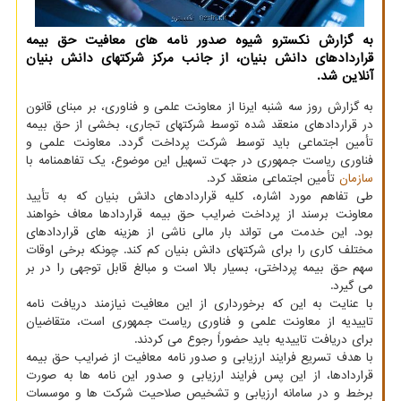
به گزارش نکسترو شیوه صدور نامه های معافیت حق بیمه
قراردادهای دانش بنیان، از جانب مرکز شرکتهای دانش بنیان
آنلاین شد.
به گزارش روز سه شنبه ایرنا از معاونت علمی و فناوری، بر مبنای قانون
در قراردادهای منعقد شده توسط شرکتهای تجاری، بخشی از حق بیمه
تأمین اجتماعی باید توسط شرکت پرداخت گردد. معاونت علمی و
فناوری ریاست جمهوری در جهت تسهیل این موضوع، یک تفاهمنامه با
سازمان
تأمین اجتماعی منعقد کرد.
طی تفاهم مورد اشاره، کلیه قراردادهای دانش بنیان که به تأیید
معاونت برسند از پرداخت ضرایب حق بیمه قراردادها معاف خواهند
بود. این خدمت می تواند بار مالی ناشی از هزینه های قراردادهای
مختلف کاری را برای شرکتهای دانش بنیان کم کند. چونکه برخی اوقات
سهم حق بیمه پرداختی، بسیار بالا است و مبالغ قابل توجهی را در بر
می گیرد.
با عنایت به این که برخورداری از این معافیت نیازمند دریافت نامه
تاییدیه از معاونت علمی و فناوری ریاست جمهوری است، متقاضیان
برای دریافت تاییدیه باید حضوراً رجوع می کردند.
با هدف تسریع فرایند ارزیابی و صدور نامه معافیت از ضرایب حق بیمه
قراردادها، از این پس فرایند ارزیابی و صدور این نامه ها به صورت
برخط و در سامانه ارزیابی و تشخیص صلاحیت شرکت ها و موسسات