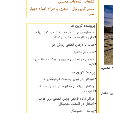
تبلیغات انتخابات مجلس
مستر گرین وال | مجری و طراح انواع دیوار
سبز
پربیننده ترین ها
ماهواره پارس 2 در مدار قرار می گیرد پرتاب
های منظومه سلیمانی در1405
علت تا درمان قطعی ریزش مو
شما نظر بدهید
موبایل در مدارس جمهوری چک ممنوع می
شود
 شبکه عصبی،
پربحث ترین ها
کودکان در تونل وحشت فیلترشکن ها
واکنش ایرانسل به ابهام درباره ی مصرف
اینترنت
ه دارای بیشترین مقدار
مراکز داده قربانی پنهان قطعی برق هزینه
اختلال در اقتصاد دیجیتال
برنامه B همیشگی