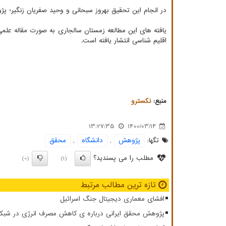
در انجام این تحقیق بهروز سبحانی و وحید صفریان زنگیر؛ پ
یافته های این مطالعه زمستان سالجاری به صورت مقاله علم
اقلیم شناسی انتشار یافته است.
منبع:
نكسترو
13:27:35
1400/03/14
تگها:
پژوهش
,
دانشگاه
,
محقق
مطلب را می پسندید؟
(0)
(1)
تازه ترین مطالب مرتبط
افشای معماری دیجیتال جنگ اسرائیل
پژوهش محقق ایرانی درباره ی کاهش مصرف انرژی در شبکه ار