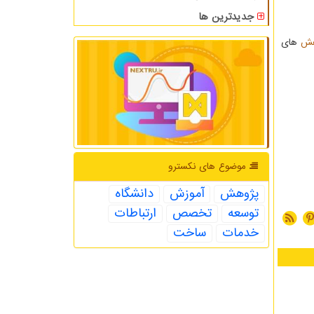
جدیدترین ها
هش
های
موضوع های نكسترو
پژوهش
آموزش
دانشگاه
توسعه
تخصص
ارتباطات
خدمات
ساخت