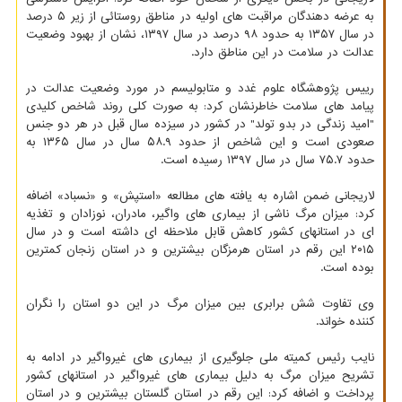
به عرضه دهندگان مراقبت های اولیه در مناطق روستائی از زیر ۵ درصد
در سال ۱۳۵۷ به حدود ۹۸ درصد در سال ۱۳۹۷، نشان از بهبود وضعیت
عدالت در سلامت در این مناطق دارد.
رییس پژوهشگاه علوم غدد و متابولیسم در مورد وضعیت عدالت در
پیامد های سلامت خاطرنشان کرد: به صورت کلی روند شاخص کلیدی
"امید زندگی در بدو تولد" در کشور در سیزده سال قبل در هر دو جنس
صعودی است و این شاخص از حدود ۵۸.۹ سال در سال ۱۳۶۵ به
حدود ۷۵.۷ سال در سال ۱۳۹۷ رسیده است.
لاریجانی ضمن اشاره به یافته های مطالعه «استپش» و «نسباد» اضافه
کرد: میزان مرگ ناشی از بیماری های واگیر، مادران، نوزادان و تغذیه
ای در استانهای کشور کاهش قابل ملاحظه ای داشته است و در سال
۲۰۱۵ این رقم در استان هرمزگان بیشترین و در استان زنجان کمترین
بوده است.
وی تفاوت شش برابری بین میزان مرگ در این دو استان را نگران
کننده خواند.
نایب رئیس کمیته ملی جلوگیری از بیماری های غیرواگیر در ادامه به
تشریح میزان مرگ به دلیل بیماری های غیرواگیر در استانهای کشور
پرداخت و اضافه کرد: این رقم در استان گلستان بیشترین و در استان