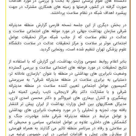
دانشگاه های علوم پزشکی کشور به بحث و بررسی در مورد اقدامات
صورت گرفته در کشور، فرصتها و زمینه های همکاری مشترک در جهت
پیشبرد اهداف شبکه در نظام سلامت پرداختند.
در بخش دیگری از این جلسه نسخه فارسی گزارش منطقه مدیترانه
شرقی سازمان بهداشت جهانی در مورد مولفه های اجتماعی سلامت و
عدالت در نظام سلامت که از جانب شبکه مراکز تحقیقات عوامل
اجتماعی موثر بر سلامت و مرکز تحقیقات عدالت در سلامت دانشگاه
علوم پزشکی تهران تنظیم شده است، رونمایی گردید.
بنابر اعلام روابط عمومی وزارت بهداشت، این گزارش که با استفاده از
نتایج تحقیقات در مورد مولفه های اجتماعی سلامت و بررسی گسترده
وضعیت نابرابری های بهداشتی در منطقه با عنوان "بازسازی عادلانه تر:
دستیابی به برابری سلامت در منطقه مدیترانه شرقی" به سرپرستی
کمیسیون عوامل اجتماعی تعیین کننده سلامت در منطقه مدیترانه
شرقی و با مشارکت دکتر باقر لاریجانی، نایب رئیس کمیته ملی
پیشگیری و کنترل بیماری های غیرواگیر و دکتر محسن اسدی لاری،
مدیرکل همکاریهای بین المل وزارت بهداشت از ایران پیش تر انتشار
یافته بود، تجزیه و تحلیلی را در مورد وضعیت نابرابری های بهداشتی
و عوامل مرتبط در منطقه مدیترانه شرقی مانند مهاجرت، جنگ و
کشمکش های داخلی، علاوه بر عوامل اجتماعی، سیاسی و محیطی که
بر سلامتی و رفاه در سرتاسر منطقه تاثیر می گذارند به همراه فهرستی
از سفارش های عملی و اقدامات اساسی در این خصوص عرضه می