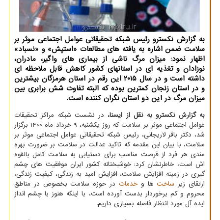
به گزارش نکسترو رئیس شبکه تحقیقاتی عوامل اجتماعی موثر بر
سلامت ضمن اشاره به یافته های مطالعات «استپش» و «نسباد»
اظهار نمود: میزان مرگ ناشی از بیماری های واگیر، مادران،
نوزادان و تغذیه ای در استانهای کشور کاهش قابل ملاحظه ای
داشته است و در سال ۲۰۱۵ این رقم در استان هرمزگان بیشترین
و در استان زنجان کمترین بوده که البته تفاوت شش برابری بین
میزان مرگ در این دو استان نگران کننده است.
به گزارش نکسترو به نقل از ایسنا،
در نشست شبکه مراکز تحقیقات
عوامل اجتماعی موثر بر سلامت که روز یکشنبه، 9 خرداد ماه 1400 برگزار
شد، دکتر باقر لاریجانی، رئیس شبکه تحقیقاتی عوامل اجتماعی موثر بر
سلامت، با بیان این مقدمه که تاکید عدالت در سلامت بر ضرورت بهره
مندی هر فرد از فرصت مناسب برای دستیابی به سلامت کامل بالقوه
اش است، خاطرنشان کرد: خوشبختانه کشور ایران موفقیت های چشم
گیری در زمینه افزایش سلامت، افزایش امید به زندگی، کیفیت زندگی،
ارتقای زیر
ساخت
ها و
خدمات
در حوزه سلامت بخصوص در مناطق
محروم و کم برخوردار بدست آورده است، با اینکه هنوز با چشم انداز
ایده آل مورد انتظار فاصله بسیاری داریم.