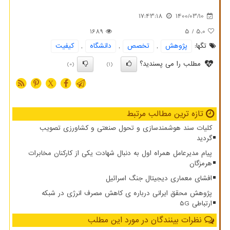
17:43:18
1400/03/10
1689
/ 5
5.0
تگها:
پژوهش
,
تخصص
,
دانشگاه
,
كیفیت
مطلب را می پسندید؟
(0)
(1)
X
تازه ترین مطالب مرتبط
کلیات سند هوشمندسازی و تحول صنعتی و کشاورزی تصویب
گردید
پیام مدیرعامل همراه اول به دنبال شهادت یکی از کارکنان مخابرات
هرمزگان
افشای معماری دیجیتال جنگ اسرائیل
پژوهش محقق ایرانی درباره ی کاهش مصرف انرژی در شبکه
ارتباطی 5G
نظرات بینندگان در مورد این مطلب