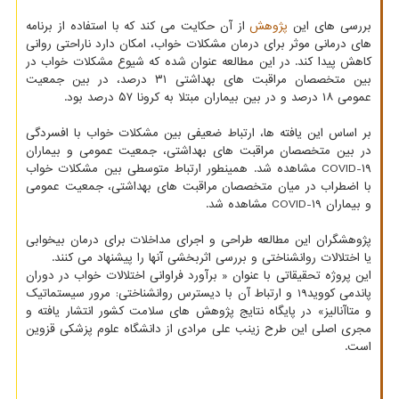
بررسی های این
پژوهش
از آن حکایت می کند که با استفاده از برنامه
های درمانی موثر برای درمان مشکلات خواب، امکان دارد ناراحتی روانی
کاهش پیدا کند. در این مطالعه عنوان شده که شیوع مشکلات خواب در
بین متخصصان مراقبت های بهداشتی ۳۱ درصد، در بین جمعیت
عمومی ۱۸ درصد و در بین بیماران مبتلا به کرونا ۵۷ درصد بود.
بر اساس این یافته ها، ارتباط ضعیفی بین مشکلات خواب با افسردگی
در بین متخصصان مراقبت های بهداشتی، جمعیت عمومی و بیماران
COVID-۱۹ مشاهده شد. همینطور ارتباط متوسطی بین مشکلات خواب
با اضطراب در میان متخصصان مراقبت های بهداشتی، جمعیت عمومی
و بیماران COVID-۱۹ مشاهده شد.
پژوهشگران این مطالعه طراحی و اجرای مداخلات برای درمان بیخوابی
یا اختلالات روانشناختی و بررسی اثربخشی آنها را پیشنهاد می کنند.
این پروژه تحقیقاتی با عنوان « برآورد فراوانی اختلالات خواب در دوران
پاندمی کووید19 و ارتباط آن با دیسترس روانشناختی: مرور سیستماتیک
و متاآنالیز» در پایگاه نتایج پژوهش های سلامت کشور انتشار یافته و
مجری اصلی این طرح زینب علی مرادی از دانشگاه علوم پزشکی قزوین
است.