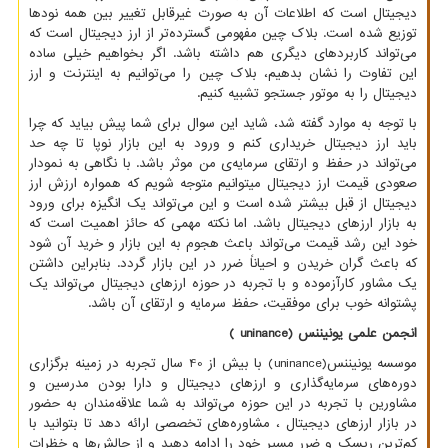
دیجیتال است که اطلاعات آن به صورت غیرقابل تغییر بین همه نودها
توزیع شده است. بلاک چین مفهومی گسترده‌تر از ارز دیجیتال است که
می‌تواند کاربردهای دیگری هم داشته باشد. اگر بخواهیم خیلی ساده
این تفاوت را نشان بدهیم، بلاک چین را می‌توانیم به اینترنت و ارز
دیجیتال را به موتور جستجو تشبیه کنیم.
با توجه به موارد گفته شد، شاید این سوال برای شما پیش بیاید که چرا
باید ارز دیجیتال خریداری کنم و ورود به این بازار نوپا تا چه حد
می‌تواند در حفظ و ارتقای سرمایه‌ی من موثر باشد. با نگاهی به نمودار
صعودی قیمت ارز دیجیتال میتوانیم متوجه شویم که همواره ارزش ارز
دیجیتال از قبل بیشتر شده است و این می‌تواند یک انگیزه برای ورود
به بازار ارزهای دیجیتال باشد. اما نکته مهمی ‌که حائز اهمیت است که
خود این رشد قیمت می‌تواند باعث هجوم به این بازار و خرید آن شود
که باعث گران خریدن و احیاناً ضرر در این بازار گردد. بنابراین داشتن
یک مشاور کارآزموده و با تجربه در حوزه ارزهای دیجیتال می‌تواند یک
پشتوانه خوب برای موفقیت، حفظ سرمایه و ارتقای آن باشد.
انجمن علمی یونیننس (
( uninance
موسسه یونیننس(
uninance
) با بیش از 40 سال تجربه در زمینه برگزاری
دوره‌های سرمایه‌گذاری و ارزهای دیجیتال و دارا بودن مدرسین و
مشاورین با تجربه در این حوزه می‌تواند به شما علاقه‌مندان به حضور
در بازار ارزهای دیجیتال ، مشاوره‌های تخصصی ارائه دهد تا بتوانید با
کم‌ترین ریسک و ضرر مسیر خود را ادامه دهید و از چالش‌ها و خظرات