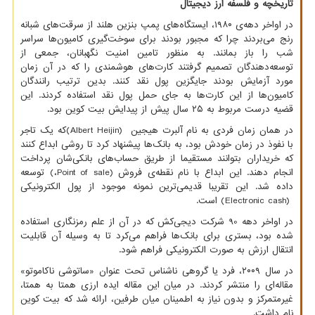
تاریخچه و فلسفه ارز دیجیتال
در اواخر دهه‌ی ۱۹۸۰، ایستگاه‌های پمپ بنزین هلند از سرقت‌های شبانه
رنج می‌بردند چرا که مجبور بودند برای سوخت‌گیری کامیون‌ها سراسر
شب را باز بمانند. به منظور تامین امنیت نگهبانان، جمعی از
توسعه‌دهندگان تصمیم گرفتند کارت‌های هوشمندی را که در آن زمان
مورد آزمایش بودند جایگزین پول نقد کنند. بدین ترتیب رانندگان
کامیون‌ها از این کارت‌ها به جای حمل پول نقد استفاده کردند. این
قضیه درست مربوط به ۲۵ سال پیش از پیدایش بیت کوین بود.
در همان زمان فردی به نام آلبرت هیجین
(Albert Heijin)
که یک تاجر
با نفوذ در زمان خودش بود، به بانک‌ها پیشنهاد کرد تا روشی ابداع کنند
که خریداران بتوانند مستقیما از طریق حساب‌های بانکی‌شان پرداخت
انجام دهند. این ابداع با نام نقطه‌ی فروش
Point of sale)
،
(
توسعه
داده شد. این تقریبا قدیمی‌ترین نمونه موجود از پول الکترونیکی
(Electronic cash)
است.
در اواخر دهه 90 شرکت دیجی‌کش که در آن از علم رمزنگاری استفاده
شده بود، بستری برای بانک‌ها فراهم می‌کرد تا به وسیله آن قابلیت
انتقال ارزش به صورت الکترونیکی فراهم شود.
در سال ۲۰۰۹، فرد یا گروهی ناشناس تحت عنوان «ساتوشی ناکاموتو»
مقاله‌ای را منتشر کردند. در میان این مقاله ایده ارزی همتا به همتا،
غیرمتمرکز و بدون نیاز به اطمینان میان طرفین، ارائه شد که بیت کوین
نام داشت.