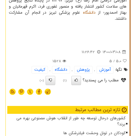
آموزشی درمانی امام رضا (ع) تبریز، ۱۳۹۷» در پایگاه نتایج پژوهش
های سلامت کشور انتشار یافته و منصور غفوری فرد، اکرم قهرمانیان و
بهناز احمدپور؛ از
دانشگاه
علوم پزشکی تبریز در انجام آن مشارکت
داشتند.
11:26:42
1400/03/08
1528
/ 5
5.0
تگها:
آموزش
,
پژوهش
,
دانشگاه
,
كیفیت
مطلب را می پسندید؟
(0)
(1)
X
تازه ترین مطالب مرتبط
کشورهای درحال توسعه چه طور از انقلاب هوش مصنوعی بهره می
برند؟
کودکان در تونل وحشت فیلترشکن ها