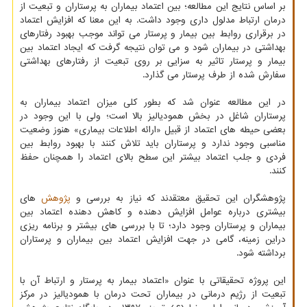
بر اساس نتایج این مطالعه؛ بین اعتماد بیماران به پرستاران و تبعیت از
درمان ارتباط مدلول داری وجود داشت. به این معنا که افزایش اعتماد
در برقراری روابط بین بیمار و پرستار می تواند موجب بهبود رفتارهای
بهداشتی در بیماران شود و می توان نتیجه گرفت که ایجاد اعتماد بین
بیمار و پرستار تاثیر به سزایی بر روی تبعیت از رفتارهای بهداشتی
سفارش شده از طرف پرستار می گذارد.
در این مطالعه عنوان شد که بطور کلی میزان اعتماد بیماران به
پرستاران شاغل در بخش همودیالیز بالا است؛ ولی با این وجود در
بعضی حیطه های اعتماد از قبیل «ارائه اطلاعات بیماری» هنوز وضعیت
مناسبی وجود ندارد و پرستاران باید تلاش کنند با بهبود روابط بین
فردی و جلب اعتماد بیشتر این سطح بالای اعتماد را همچنان حفظ
کنند.
پژوهشگران این تحقیق معتقدند که نیاز به بررسی و
پژوهش
های
بیشتری درباره عوامل افزایش دهنده و کاهش دهنده اعتماد بین
بیماران و پرستاران وجود دارد؛ تا با بررسی های بیشتر و برنامه ریزی
دراین زمینه، گامی در جهت افزایش اعتماد بین بیماران و پرستاران
برداشته شود.
این پروژه تحقیقاتی با عنوان «اعتماد بیمار به پرستار و ارتباط آن با
تبعیت از رژیم درمانی در بیماران تحت درمان با همودیالیز در مرکز