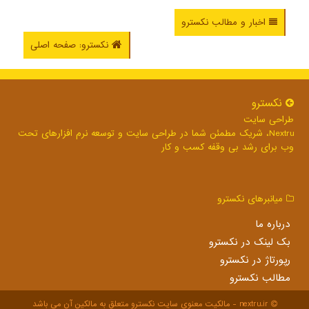
اخبار و مطالب نکسترو
نکسترو: صفحه اصلی
نكسترو
طراحی سایت
Nextru، شریک مطمئن شما در طراحی سایت و توسعه نرم افزارهای تحت
وب برای رشد بی وقفه کسب و کار
میانبرهای نكسترو
درباره ما
بک لینک در نكسترو
رپورتاژ در نكسترو
مطالب نكسترو
nextru.ir - مالکیت معنوی سایت نكسترو متعلق به مالکین آن می باشد