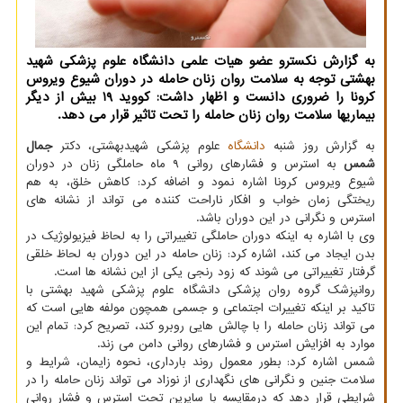
به گزارش نکسترو عضو هیات علمی دانشگاه علوم پزشکی شهید
بهشتی توجه به سلامت روان زنان حامله در دوران شیوع ویروس
کرونا را ضروری دانست و اظهار داشت: کووید 19 بیش از دیگر
بیماریها سلامت روان زنان حامله را تحت تاثیر قرار می دهد.
به گزارش روز شنبه
دانشگاه
علوم پزشکی شهیدبهشتی، دکتر
جمال
شمس
به استرس و فشارهای روانی ۹ ماه حاملگی زنان در دوران
شیوع ویروس کرونا اشاره نمود و اضافه کرد: کاهش خلق، به هم
ریختگی زمان خواب و افکار ناراحت کننده می تواند از نشانه های
استرس و نگرانی در این دوران باشد.
وی با اشاره به اینکه دوران حاملگی تغییراتی را به لحاظ فیزیولوژیک در
بدن ایجاد می کند، اشاره کرد: زنان حامله در این دوران به لحاظ خلقی
گرفتار تغییراتی می شوند که زود رنجی یکی از این نشانه ها است.
روانپزشک گروه روان پزشکی دانشگاه علوم پزشکی شهید بهشتی با
تاکید بر اینکه تغییرات اجتماعی و جسمی همچون مولفه هایی است که
می تواند زنان حامله را با چالش هایی روبرو کند، تصریح کرد: تمام این
موارد به افزایش استرس و فشارهای روانی دامن می زند.
شمس اشاره کرد: بطور معمول روند بارداری، نحوه زایمان، شرایط و
سلامت جنین و نگرانی های نگهداری از نوزاد می تواند زنان حامله را در
شرایطی قرار دهد که درمقایسه با سایرین تحت استرس و فشار روانی