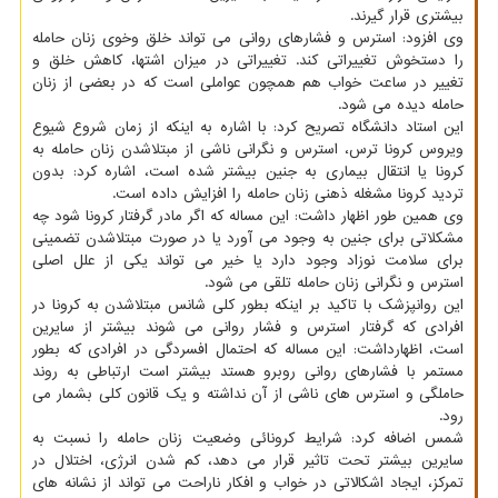
بیشتری قرار گیرند.
وی افزود: استرس و فشارهای روانی می تواند خلق وخوی زنان حامله
را دستخوش تغییراتی کند. تغییراتی در میزان اشتها، کاهش خلق و
تغییر در ساعت خواب هم همچون عواملی است که در بعضی از زنان
حامله دیده می شود.
این استاد دانشگاه تصریح کرد: با اشاره به اینکه از زمان شروع شیوع
ویروس کرونا ترس، استرس و نگرانی ناشی از مبتلاشدن زنان حامله به
کرونا یا انتقال بیماری به جنین بیشتر شده است، اشاره کرد: بدون
تردید کرونا مشغله ذهنی زنان حامله را افزایش داده است.
وی همین طور اظهار داشت: این مساله که اگر مادر گرفتار کرونا شود چه
مشکلاتی برای جنین به وجود می آورد یا در صورت مبتلاشدن تضمینی
برای سلامت نوزاد وجود دارد یا خیر می تواند یکی از علل اصلی
استرس و نگرانی زنان حامله تلقی می شود.
این روانپزشک با تاکید بر اینکه بطور کلی شانس مبتلاشدن به کرونا در
افرادی که گرفتار استرس و فشار روانی می شوند بیشتر از سایرین
است، اظهارداشت: این مساله که احتمال افسردگی در افرادی که بطور
مستمر با فشارهای روانی روبرو هستد بیشتر است ارتباطی به روند
حاملگی و استرس های ناشی از آن نداشته و یک قانون کلی بشمار می
رود.
شمس اضافه کرد: شرایط کرونائی وضعیت زنان حامله را نسبت به
سایرین بیشتر تحت تاثیر قرار می دهد، کم شدن انرژی، اختلال در
تمرکز، ایجاد اشکالاتی در خواب و افکار ناراحت می تواند از نشانه های