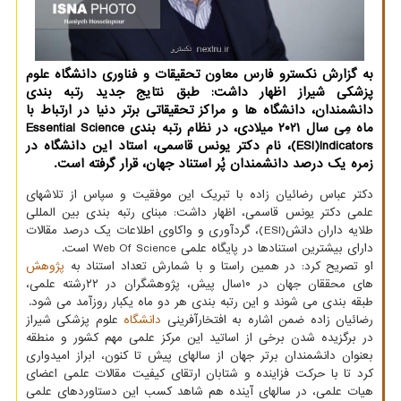
به گزارش نکسترو فارس معاون تحقیقات و فناوری دانشگاه علوم
پزشکی شیراز اظهار داشت: طبق نتایج جدید رتبه بندی
دانشمندان، دانشگاه ها و مراکز تحقیقاتی برتر دنیا در ارتباط با
ماه مِی سال ۲۰۲۱ میلادی، در نظام رتبه بندی Essential Science
(ESI)Indicators، نام دکتر یونس قاسمی، استاد این دانشگاه در
زمره یک درصد دانشمندان پُر استناد جهان، قرار گرفته است.
دکتر عباس رضائیان زاده با تبریک این موفقیت و سپاس از تلاشهای
علمی دکتر یونس قاسمی، اظهار داشت: مبنای رتبه بندی بین المللی
طلایه داران دانش(ESI)، گردآوری و واکاوی اطلاعات یک درصد مقالات
دارای بیشترین استنادها در پایگاه علمی Web Of Science است.
او تصریح کرد: در همین راستا و با شمارش تعداد استناد به
پژوهش
های محققان جهان در ۱۰سال پیش، پژوهشگران در ۲۲رشته علمی،
طبقه بندی می شوند و این رتبه بندی هر دو ماه یکبار روزآمد می شود.
رضائیان زاده ضمن اشاره به افتخارآفرینی
دانشگاه
علوم پزشکی شیراز
در برگزیده شدن برخی از اساتید این مرکز علمی مهم کشور و منطقه
بعنوان دانشمندان برتر جهان از سالهای پیش تا کنون، ابراز امیدواری
کرد تا با حرکت فزاینده و شتابان ارتقای کیفیت مقالات علمی اعضای
هیات علمی، در سالهای آینده هم شاهد کسب این دستاوردهای علمی