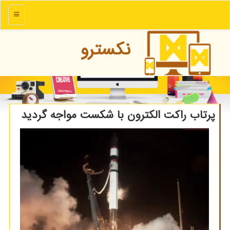
منو
نكسترو
پرتاب راكت الكترون با شكست مواجه گردید