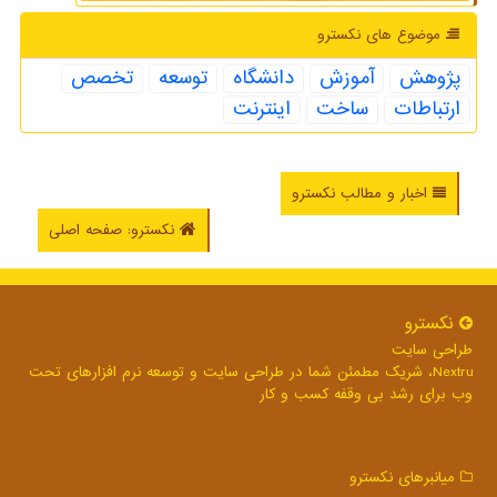
موضوع های نكسترو
پژوهش
آموزش
دانشگاه
توسعه
تخصص
ارتباطات
ساخت
اینترنت
اخبار و مطالب نکسترو
نکسترو: صفحه اصلی
نكسترو
طراحی سایت
Nextru، شریک مطمئن شما در طراحی سایت و توسعه نرم افزارهای تحت
وب برای رشد بی وقفه کسب و کار
میانبرهای نكسترو