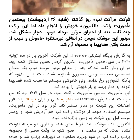
شرکت «راکت لب» روز گذشته (شنبه ۲۶ اردیبهشت) بیستمین
مأموریت راکت «الکترون» خویش را انجام داد اما این راکت
چند ثانیه بعد از احتراق موتور مرحله دوم، دچار مشکل شد.
موتور این موشک سپس در اتفاقی غیرمنتظره خاموش و سبب از
دست رفتن فضاپیما و محموله آن شد.
به گزارش پایگاه اینترنتی theverge، این شرکت آخرین بار در ماه ژوئیه
۲۰۲۰ در سیزدهمین مأموریت الکترون گرفتار همین مشکل شده بود.
در آن زمان گفته شد که بعد از احتراق موتور مرحله دوم، یک خطای
سیستمی سبب خاموشی اضطراری فضاپیما شده است. بدان مفهوم که
باآنکه انفجاری رخ نداده، ولی خاموشی سیستم ها سبب شده فضاپیما
نتواند به مدار برسد و بار خویش را پیاده کند.
این مأموریت سومین مأموریت «راکت لب» در سال ۲۰۲۱ بود که می
خواست به سفارش «BlackSky»،
ماهواره
هایی را برای
توسعه
پلت فرم
اطلاعات این شرکت در مدار مستقر کند. قرار بود در این مأموریت،
سیستم استفاده مجدد از موشک راکت لب هم آزمایش شود و بوستر
مرحله اول این شرکت به زمین بازگردانده شود.
الکترون، یک موشک بلند تقریباً شش طبقه و دارای دو مرحله تقویت
کننده است، که در ساعت ۷: ۱۱ صبح شنبه به وقت محلی از مجموعه
پرتاب راکت لب در شبه جزیره «ماهیا» در نیوزیلند پرتاب شد و هدف