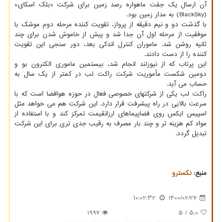
آن ارسال یک جفت ماهواره رصد زمین برای شرکت «بلک اسکای»
(BlackSky) به مدار زمین بود.
با گذشت دو و نیم دقیقه از پرواز، تقویت کننده مرحله دوم موشک با
موفقیت از مرحله اول آن جدا شد و پیش از خاموش شدن برای چند
ثانیه روشن شد. ماموران کنترل اندکی بعد، دور سنجی این تقویت
کننده را از دست دادند.
این پرتاب که از نیوزلند انجام شد، بیستمین ماموری الکترون بو و
دومین شکست مأموریت شرکت راکت لب در کمتر از یک سال به
حساب می آید.
راکت لب یکی از شرکتهای خصوصی فعال در حوزه هوافضا است که با
سرعت بالایی در راه پیشرفت قرار دارد. این شرکت هم می خواهد مثل
اسپیس ایکس روی فضاپیماهای ارزانقیمت تمرکز کند و با استفاده از
مواد کم هزینه تر و چند بار مصرف به رقیب جدی تری برای این شرکت
تبدیل گردد.
منبع:
نكسترو
10:02:32
1400/02/27
1997
/ 5
5.0