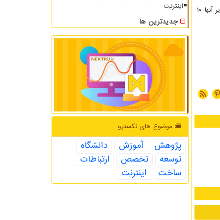
اینترنت
آنها تصاویر طیفی گرفته شده بوسیله سیستم تلفن همراه خودرا با حساس ترین طیف سنج های تجاری مقایسه کردند و متوجه شدند که تصاویر آنها ۱۰
جدیدترین ها
موضوع های نكسترو
پژوهش
آموزش
دانشگاه
توسعه
تخصص
ارتباطات
ساخت
اینترنت