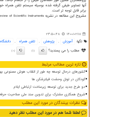
پژوهشگران همین طور امضاهای طیفی را از اجسام جامد، هم
برابر قابل توجه تر است.
مشروح این مطالعه در نشریه Review of Scientific Instruments انتشار یافته است.
23:50:48
1400/02/18
تگها:
آموزش
,
پژوهش
,
تلفن همراه
,
دانشگاه
مطلب را می پسندید؟
(0)
(1)
تازه ترین مطالب مرتبط
کشورهای درحال توسعه چه طور از انقلاب هوش مصنوعی بهر
کودکان در تونل وحشت فیلترشکن ها
دو طرح جدید برای توسعه زیرساخت ارتباطی ایلام
شروع همکاری مشترک برای تدوین سند ملی صلاحیت حرفه ای
نظرات بینندگان در مورد این مطلب
لطفا شما هم
در مورد این مطلب
نظر دهید