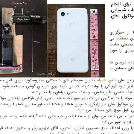
برای انجام
اب شیمیایی
مولکول های
 از خبرگزاری
دستگاه
می
ت محیطی سایت
ماری زا مورد
ده دوربین ها
ب های حساس به
وربین های
تلفن همراه
بعنوان سیستم های دیجیتالی میکروسکوپ نوری قابل حمل
لیزر دیود کوچکی را تولید کردند که می تواند روی دوربین گوشی چسبانده شود. ای
 طیف سنجی «فلورسانس» و طیف سنجی «رامان» را انجام دهد.
ه را اندازه گیری می کند، در صورتیکه طیف سنجی رامان فرکانس ارتعاشی مول
هدف را اندازه گیری می کند. طیف سنجی رامان برای شناسایی مولکول های بیولوژیکی، همچون DNA و RNA که بطور
ری طول موج های مختلف می شود.
ا تولید می کنند، می توان از طیف فرکانس دیجیتالی شده گرفته شده توسط دورب
یابد یا عبور می کند.
 روی اهداف مایع همچون اتانول، استون، الکل ایزوپروپیل و متانول هدف قرار