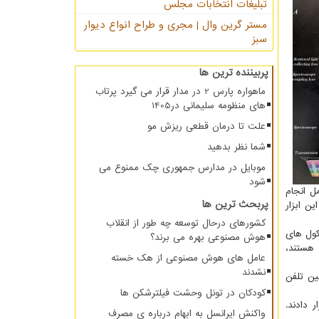
تبلیغات انتخابات مجلس
مستر گرین وال | مجری و طراح انواع دیوار
سبز
پربیننده ترین ها
ماهواره پارس 2 در مدار قرار می گیرد پرتاب
های منظومه سلیمانی در1405
علت تا درمان قطعی ریزش مو
شما نظر بدهید
موبایل در مدارس جمهوری چک ممنوع می
شود
 انجام
پربحث ترین ها
ن ابزار
کشورهای درحال توسعه چه طور از انقلاب
کول های
هوش مصنوعی بهره می برند؟
 معمول کمتر فلورسنت هستند،
عامل های هوش مصنوعی از هک خسته
نشدند
ین تلفن
کودکان در تونل وحشت فیلترشکن ها
 دادند.
واکنش ایرانسل به ابهام درباره ی مصرف