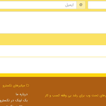
میانبرهای نكسترو
درباره ما
بک لینک در نكسترو