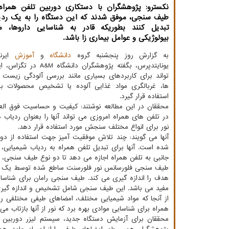
نکسترو: پژوهشگران با دستکاری دوربین تلفن همراه 
طیف سنجی، موفق شدند که این دستگاه را به یک ردی
تبدیل کنند بطوریکه قادر به شناسایی داروها، 
بیولوژیکی و عوامل بیماری زا باشد.
به گزارش روز پنجشنبه گروه
دانشگاه
و
آموزش
ایرنا
یونایتدپرس، بگفته پژوهشگران دانشگاه A&M در تگزاس، این
تواند برای کاربردهای بسیاری مانند بررسی آلودگی زیس
ها، غربالگری مواد غذایی آلوده یا تشخیص محصولات بی
استفاده قرار گیرد.
محققان در این مطالعه نوشتند: کیفیت و حساسیت فوق العا
در تلفن های همراه امروزی می تواند آنها را بعنوان ردیا
نور برای انواع مختلف سنجش مورد استفاده قرار دهد.
آنها می گویند: چند تلاش موفقیت آمیز جهت استفاده از د
شده است. آنها برای تبدیل تلفن همراه به ردیاب شیمیایی، 
جانبی به تلفن همراه اجازه می دهد تا دو نوع طیف سنجی،
طیف سنجی فلورسانس نور فلورسنت ساطع شده توسط یک نمون
مفید می باشد. این طیف سنجی شامل تشخیص و اندازه گی
از آنجا که مواد شیمیایی مختلف، امضاهای طیفی مختلفی ر
همراه برای شناسایی موادی بهره برد که نور از آنها بازتاب می 
محققان برای آزمایش دستگاه جدید، سیستم لیزر دوربین را