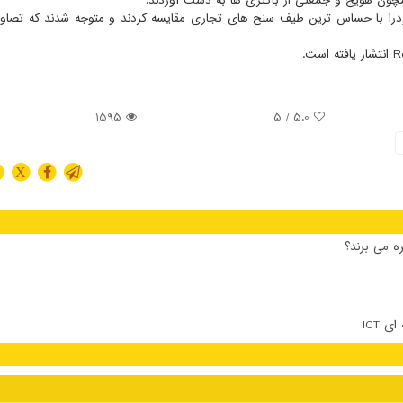
چون هویج و جمعتی از باکتری ها به دست آوردند.
1595
/ 5
5.0
X
ه می برند؟
 ICT