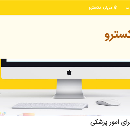
ت
درباره نكسترو
سترو
رای امور پزشكی