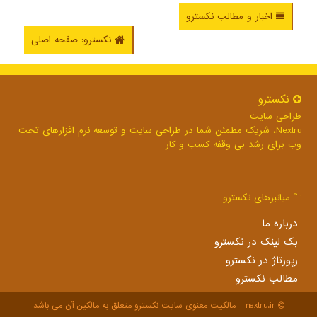
اخبار و مطالب نکسترو
نکسترو: صفحه اصلی
نكسترو
طراحی سایت
Nextru، شریک مطمئن شما در طراحی سایت و توسعه نرم افزارهای تحت
وب برای رشد بی وقفه کسب و کار
میانبرهای نكسترو
درباره ما
بک لینک در نكسترو
رپورتاژ در نكسترو
مطالب نكسترو
nextru.ir - مالکیت معنوی سایت نكسترو متعلق به مالکین آن می باشد