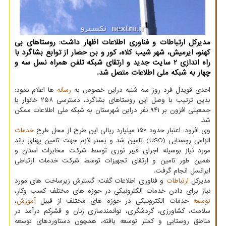
مدیرکل ارتباطات و فناوری اطلاعات اظهار داشت: روستاهای بی
کهنو، ایرمیش، شهر شیب کلاه، کور و بن حصار از توابع بشاگرد با
راه اندازی 2 سایت جدید و ارتقای شبکه تلفن همراه نسل سه و
چهار به شبکه ملی اطلاعات متصل شد.
احدی قویدل فرد روز سه شنبه دراین خصوص به
رسانه
ها اعلام نمود:
بدین ترتیب با وصل این روستاهای بشاگرد، دسترسی ۲۵۸ خانوار با
جمعیتی افزون بر ۹۴۱ نفر دراین شهرستان به شبکه ملی اطلاعات ممکن
شد.
وی افزود: اعتبار حدود ۱۵۰ میلیارد ریالی این طرح از محل طرح
خدمات
الزامی روستایی (USO) تامین شد و بستر لازم جهت تامین پهنای باند
مورد نیاز بوسیله اجرای فیبر نوری توسط شرکت مخابرات استان و
همین طور تامین و ارتقای تجهیزات توسط شرکت خدمات ارتباطی
ایرانسل انجام گرفت.
مدیرکل
ارتباطات
و فناوری اطلاعات گفت: گسترش زیرساخت های مورد
نیاز برای دادن خدمات الکترونیکی در حوزه های مختلف کسب وکار،
توسعه
خدمات الکترونیکی در حوزه های مختلف از قبیل
آموزش
،
سلامت، کشاورزی، گردشگری، توانمندسازی زنان و قشرکم درآمد در
مناطق روستایی و کمتر توسعه یافته، همچون دستاوردهای توسعه