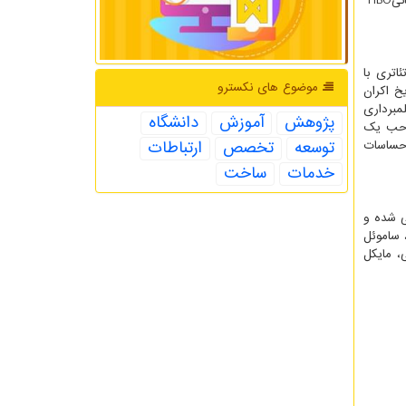
HBO
اتری با
موضوع های نكسترو
خ اکران
 از مدتی طولانی فیلمبرداری
پژوهش
آموزش
دانشگاه
 صاحب یک
توسعه
تخصص
ارتباطات
احساسات
خدمات
ساخت
ی شده و
فیلم رایان رینولدز، ساموئل
، مایکل