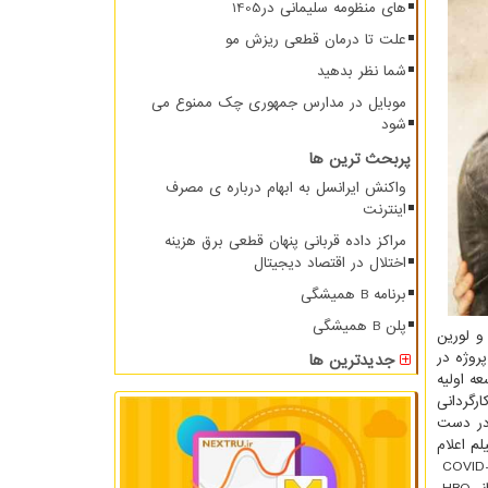
های منظومه سلیمانی در1405
علت تا درمان قطعی ریزش مو
شما نظر بدهید
موبایل در مدارس جمهوری چک ممنوع می
شود
پربحث ترین ها
واکنش ایرانسل به ابهام درباره ی مصرف
اینترنت
مراکز داده قربانی پنهان قطعی برق هزینه
اختلال در اقتصاد دیجیتال
برنامه B همیشگی
پلن B همیشگی
و لورین
پروژه در
جدیدترین ها
ام شد.توسعه اولیه
ارگردانی
ام شد که قسمت سوم در دست
م اعلام
COVID