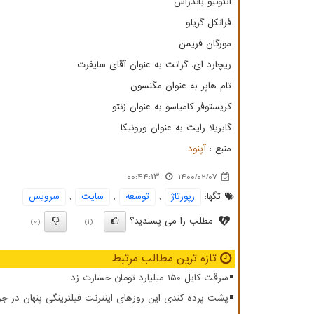
آنتونیو باندراس
فرانکل گریلو
مورگان فریمن
ریچارد ای. گرانت به عنوان آقای سایفرت
تام هاپر به عنوان مگنسون
کریستوفر کامیاسو به عنوان زنتو
گابریلا رایت به عنوان ورونیکا
منبع :
آپنود
00:44:13
1400/02/07
تگها:
رپورتاژ
,
توسعه
,
سایت
,
سرویس
مطلب را می پسندید؟
(0)
(1)
تازه ترین مطالب مرتبط
سرقت کابل 150 میلیارد تومان خسارت زد
پشت پرده کندی این روزهای اینترنت فیلترینگی پنهان در ج