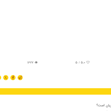
1677
/ 5
5.0
X
ریان است؟