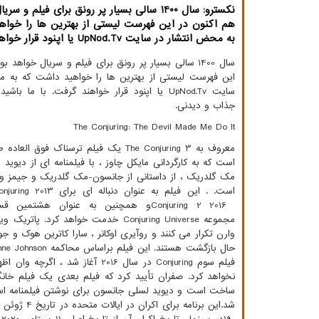
نكسترو: سال 1400 سالی بسیار پر رونق برای فیلم و
هم اكنون در این فهرست لیستی از بهترین ها را خوا
به محض انتشار در سایت UpNod.Tv یا اپنود قرار خواهند گرفت.
سال 1400 سالی بسیار پر رونق برای فیلم و سریال خواهد 
این فهرست لیستی از بهترین ها را خواهید داشت که به م
سایت
UpNod.Tv
یا اپنود قرار خواهند گرفت. با ما باشید
جذاب و دیدنی.
The Conjuring: The Devil Made Me Do It
معروف به
The Conjuring 3
یک فیلم ترسناک فوق العاده ط
است که به کارگردانی مایکل چاوز ، با فیلمنامه ای از دیوید
مک گلدریک ، از داستانی از جانسون-مک گلدریک و جیمز و
است. . این فیلم به عنوان دنباله ای برای
njuring 2013
Conjuring 2 2016
و همچنین به عنوان هشتمین ق
مجموعه
Conjuring Universe
خدمت خواهد کرد. پاتریک ویلس
وارن تکرار می کنند و روآیری اوکانر ، سارا کاترین هوک و جو
حال بازگشت هستند. این فیلم براساس محاکمه
nne Johnson
فیلم سوم
Conjuring
در سال 2016 آغاز شد ، اگرچ
ساخت است و دیوید لسلی جانسون برای نوشتن فیلمنامه استخدا
شد.این برنامه برای اکران در ایالات متحده در تاریخ 4 ژوئن 2021 توسط تصاویر برادران وارنر برنامه ریزی شده است. به دلیل تأثیر همه گیری