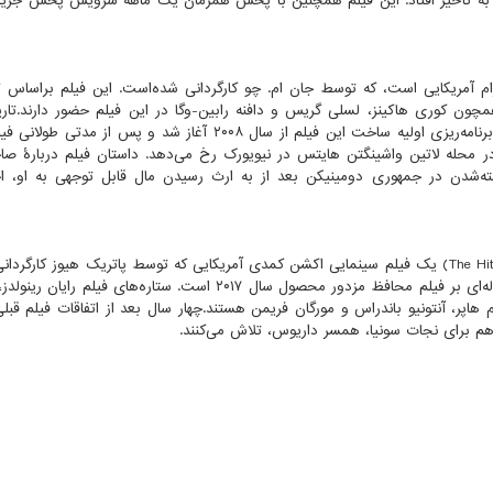
م آمریکایی است، که توسط جان ام. چو کارگردانی شده‌است. این فیلم براساس تئ
همچون کوری هاکینز، لسلی گریس و دافنه رابین-وگا در این فیلم حضور دارند.تاری
فیلم در ارتفاعات، ۲۶ ژوئن ۲۰۲۰ توسط برادران وارنر است. برنامه‌ریزی اولیه ساخت این فیلم از سال ۲۰۰۸ آغاز شد و پس
 طول سه روز در محله لاتین واشینگتن هایتس در نیویورک رخ می‌دهد. داستان فیلم دربارهٔ
ته‌شدن در جمهوری دومینیکن بعد از به ارث رسیدن مال قابل توجهی به او، 
The Hi
) یک فیلم سینمایی اکشن کمدی آمریکایی که توسط پاتریک هیوز کارگردان
توسط براندون و فیلیپ مورفی نوشته شده‌است. این اثر دنباله‌ای بر فیلم محافظ مزدور محصول سال ۲۰۱۷ است. ستاره‌های 
هاپر، آنتونیو باندراس و مورگان فریمن هستند.چهار سال بعد از اتفاقات فیلم قبلی
م برای نجات سونیا، همسر داریوس، تلاش می‌کنند.