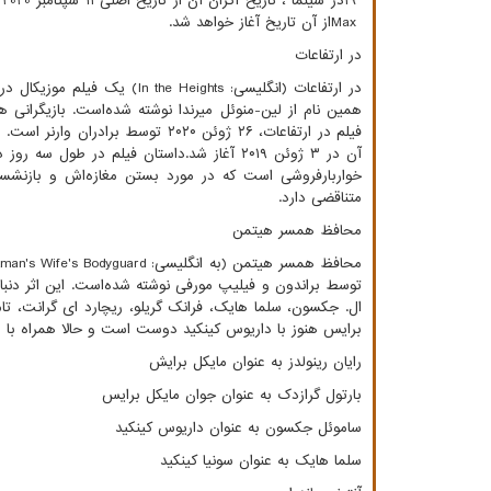
19
در سینما ، تاریخ اکران آن از تاریخ اصلی 11 سپتامبر 2020 به تأخیر افتاد. این فیلم همچنین با پخش همزمان یک ماهه سرویس پخش جریانی
Max
از آن تاریخ آغاز خواهد شد.
در ارتفاعات
در ارتفاعات (انگلیسی:
In the Heights‎
) یک فیلم موزیکال درا
همین نام از لین-منوئل میرندا نوشته شده‌است. بازیگرانی 
آن در ۳ ژوئن ۲۰۱۹ آغاز شد.داستان فیلم در
خواربارفروشی است که در مورد بستن مغازه‌اش و بازنشس
متناقضی دارد.
محافظ همسر هیتمن
محافظ همسر هیتمن (به انگلیسی:
tman's Wife's Bodyguard
ال. جکسون، سلما هایک، فرانک گریلو، ریچارد ای گرانت، تام 
برایس هنوز با داریوس کینکید دوست است و حالا همراه با ه
رایان رینولدز به عنوان مایکل برایش
بارتول گرازدک به عنوان جوان مایکل برایس
ساموئل جکسون به عنوان داریوس کینکید
سلما هایک به عنوان سونیا کینکید