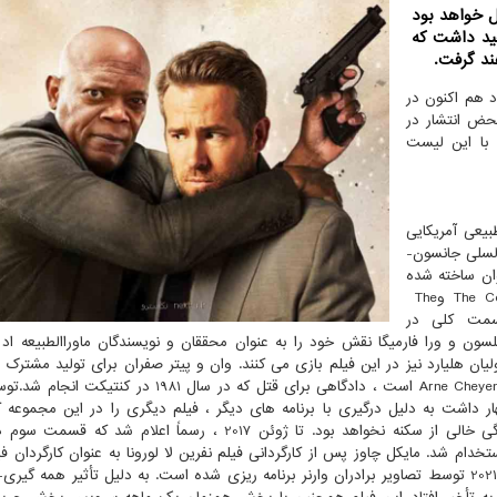
 سریال خواهد بود
هید داشت كه
بود هم اکنون در
حض انتشار در
 با این لیست
بیعی آمریکایی
 لسلی جانسون-
ان ساخته شده
The Co
و
The
سمت کلی در
ون و ورا فارمیگا نقش خود را به عنوان محققان و نویسندگان ماوراالطبیعه اد 
لیان هلیارد نیز در این فیلم بازی می کنند. وان و پیتر صفران برای تولید مشترک 
Arne Cheye
است ، دادگاهی برای قتل که در سال 1981 در کنتیکت انج
ه وان اظهار داشت به دلیل درگیری با برنامه های دیگر ، فیلم دیگری را در این مجموعه ک
نخواهد کرد. صفران تأیید کرد که فیلم بعدی یک فیلم خانگی خالی از سکنه نخواهد بود. تا ژوئن 2017 ، رسماً اعل
م شد. مایکل چاوز پس از کارگردانی فیلم نفرین لا لورونا به عنوان کارگردان فیل
-