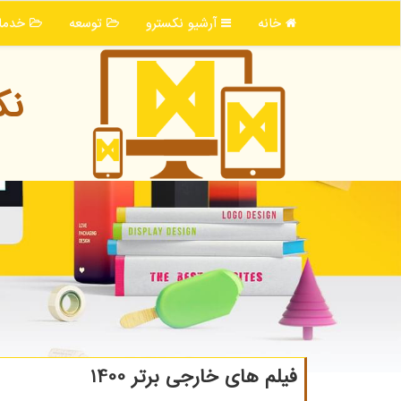
خانه
آرشیو نكسترو
توسعه
خدما
نك
فیلم های خارجی برتر 1400