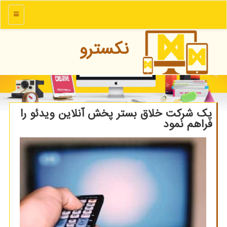
منو
نكسترو
یك شركت خلاق بستر پخش آنلاین ویدئو را
فراهم نمود