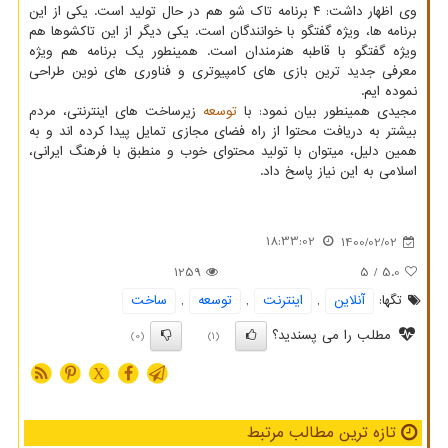
وی اظهار داشت: ۴ برنامه تاک شو هم در حال تولید است. یکی از این
برنامه ها، ویژه گفتگو با خوانندگان است. یکی دیگر از این تاکشوها هم
ویژه گفتگو با قاطبه هنرمندان است. همینطور یک برنامه هم ویژه
معرفی جدید ترین بازی های کامپیوتری و فناوری های نوین طراحی
نموده ایم.
مجیدی همینطور بیان نمود: با
توسعه
زیرساخت های اینترنتی، مردم
بیشتر به دریافت محتوا از راه فضای مجازی تمایل پیدا کرده اند و به
همین دلیل، میتوان با تولید محتوای خوب و منطبق با فرهنگ ایرانی،
اسلامی به این نیاز پاسخ داد.
18:33:02
1400/02/02
1259
/ 5
5.0
تگها:
آنلاین
,
اینترنت
,
توسعه
,
ساخت
مطلب را می پسندید؟
(0)
(1)
X
تازه ترین مطالب مرتبط