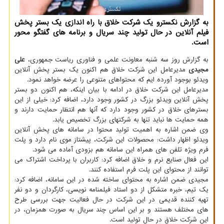
به گزارش نکسترو یک شرکت خلاق با راه اندازی یک بستر پخش
فیلم آنلاین در حال تولید چند سریال و برنامه های گفتگو محور
است.
به گزارش روز سه شنبه معاونت علمی و فناوری ریاست جمهوری،
علی
مجیدی
مدیرعامل این شرکت خلاق هم اکنون یک بستر پخش آنلاین
ویدئو بوجود آورده ایم که محتواهای متنوعی را عرضه خواهد نمود.
مدیرعامل این شرکت خلاق در ادامه با بیان اینکه، هم اکنون دو بستر
پخش آنلاین ویدئو بزرگ در کشور وجود دارد، اضافه کرد: خیلی از این
بسترهای خلاق در کشور وجود دارد که آنها هم انتظار حمایت دارند و
همه حمایت ها نباید تنها به شرکتهای بزرگ تخصیص یابد.
وی ضمن اشاره به اهمیت تولید محتوا در سامانه های پخش آنلاین
ویدئو اظهار داشت: محصولات این شرکت، پیشتاز موی نام دارد و پلت
فرم ویژه تلفن های همراه این سامانه هم بزودی آماده می شود.
این فعال صنایع نرم و خلاق اضافه کرد: کاربران با پرداخت اشتراک می
توانند از محتوای این پلت فرم استفاده کنند.
مجیدی ضمن اشاره به محتوای ساخته شده در این سامانه، اضافه کرد:
یک تیم، خبره متشکل از دو استاد فیلمنامه نویسی، کارگردان و دو نفر
تهیه کننده قدیمی در این شرکت در حال فعالیت جهت بررسی طرح
های مختلف هستند و بر این اساس چند سریال به صورت همزمان، در
این شرکت خلاق در حال تولید است.