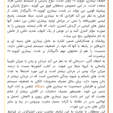
خفیف بیماری کووید-19 مؤثر است، تنوع ژنتیکی و سیستم ایمنی افراد
متعدد است. در این خصوص محققان فوق می گویند: «تنوع ژنتیکی و
پیشینه قومی می تواند در شدت بیماری کووید-19 تأثیرگذار باشد. از
طرفی به نظر می آید افرادی که به بیماری شدید مبتلا هستند، پاسخ
ایمنی تغییریافته را حتی در مراحل اولیه بیماری نشان می دهند. آنها
سلول های ایمنی در گردش کمتری دارند، که قادر نیستند ویروس را به
صورت مؤثر کنترل کنند و در عوض از یک التهاب شدید ناشی از عاملی
به نام سایتوکین رنج می برند».
روانشاد و همکارانش ضمن اشاره به عامل بیماری های زمینه ای و
داروهای در رابطه با آنها که خود در تضعیف سیستم ایمنی نقش دارند،
جنسیت را هم از عاملهای مهم تأثیرگذار بر شدت بیماری کووید-19
برشمرده اند.
به اعتقاد آنان، «درحالی که به نظر می آید مردان و زنان با میزان تقریباً
یکسانی به کرونا مبتلا می شوند، در اغلب کشورها نسبت یا درصد
میزان مرگ ومیر در مردان بیشتر است و این مورد احتمالاً به علت
عادت های ناسالم و شیوه زندگی نامناسبی است که در مردان بیشتر از
زنان وجود دارد. برای مثال مصرف مشروبات الکلی به تضعیف سیستم
ایمنی و افزایش حساسیت به بیماری های
دستگاه
تنفس و ذات الریه
منجر می شود. همینطور مصرف دخانیات در آقایان بیشتر از خانم
هاست که این امر باعث بروز بیماری های ریوی و کاهش تحمل و
توانایی بدن در مقابله با اثرات بسیار مخرب ویروس در ریه و سایر
ارگان های بدن می شود».
این محققان با عنایت به این نتایج، مناسب ترین استراتژی در شرایط