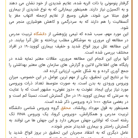
گرفتار پنومونی یا ذات الریه شده، علایم شدیدی از خود نشان می دهند
و به اکسیژن نیاز دارند. همینطور بیمارانی که به نوع شدیدی از بیماری
فوق مبتلا می شوند، طیفی وسیع از علایم ازجمله التهاب مغز یا
آنسفالیت را هم دارند که به سردرگمی و کاهش هوشیاری منجر می
شود.
این مورد مهم، سبب شده که تیمی پژوهشی از
دانشگاه
تربیت مدرس
در مطالعه ای مروری به موشکافی مطلب پرداخته و علل آنرا بیابند. در
این مطالعه علل بروز انواع شدید و خفیف بیماری کووید-19 در افراد
مختلف بررسی شده است.
آنها برای این انجام این مطالعه مروری، مقالات معتبر نمایه شده در
پایگاه های اطلاعاتی لاتین و گزارش های سازمان های معتبر بهداشتی را
جمع آوری کرده و به شکل علمی، ارزیابی کرده اند.
بنا بر نتایج این تحقیق، یکی از مهم ترین عوامل در این خصوص، میزان
ویروس ورودی به بدن است. به صورت متوسط تعداد ذرات ویروسی
مورد نیاز برای ایجاد عفونت به «دوز عفونی» مشهور است که با عنایت
به سرعتی که بیماری کووید-19 در حال گسترش است، نسبتاً کم است و
در بعضی منابع، 1000 ذره ویروسی ذکر شده است.
همینطور به قول مهرداد روانشاد،
محقق
گروه ویروس شناسی دانشگاه
تربیت مدرس و همکارانش، «ویروس کرونا، یک ویروس RNA تک
رشته است که توانایی جهش سریعی دارد و این جهش ها می توانند به
گسترش راحتتر و بیماری شدیدتر منجر شوند».
عامل دیگری که به اعتقاد مجریان این تحقیق در بروز انواع شدید یا