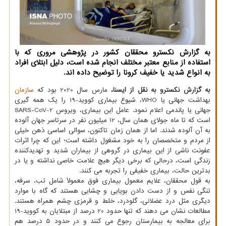
به گزارش نکسترو محققان کشور در پژوهشی مروری که با
استفاده از منابع معتبر مختلف انجام شده است، دلیل ابتلای افراد
به انواع شدید یا خفیف کرونا را توضیح داده اند.
به گزارش نکسترو به نقل از ایسنا،
مارس سال 2020 بود که
سازمان
بهداشت جهانی یا WHO، شیوع بیماری کووید-19 را یک همه گیری
جهانی یا پاندمی اعلام نمود. عامل این بیماری، ویروس SARS-CoV-2
است که تا ماه جولای همان سال، 12 میلیون نفر در سرتاسر جهان آلوده
به آن آلوده شدند. اما از همان زمان تاکنون، سوالی اساسی ذهن خیلی
از مردم و متخصصان را به خود مشغول داشته است؛ این که چرا اثرات
عفونت ناشی از این بیماری در گروهی از بیماران شدید و تهدیدکننده
زندگی است، درحالی که برخی دیگر هیچ علامت خاصی نداشته و یا در
بدترین حالت، بیماری خفیفی را تجربه می کنند.
به قول محققان، علایم معمول بیماری فوق معمولاً شامل تب، سرفه،
تنگی نفس و از دست دادن بویایی و چشایی هستند که گاه با موارد
دیگری مثل درد عضلانی، گلودرد، خلط و قرمزی چشم همراه هستند.
مطالعات نشان می دهند که تنها حدود 20 درصد از مبتلایان به کووید-19
برای معالجه به بیمارستان رجوع می کنند و در حدود 5 درصد هم