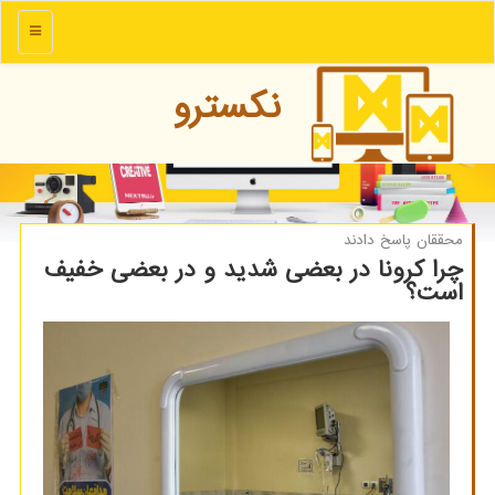
منو
نكسترو
محققان پاسخ دادند
چرا كرونا در بعضی شدید و در بعضی خفیف
است؟