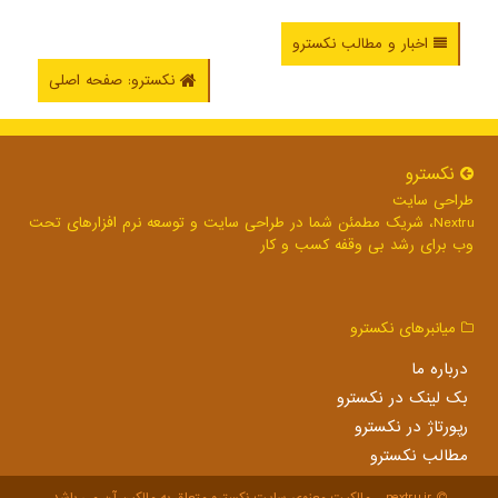
اخبار و مطالب نکسترو
نکسترو: صفحه اصلی
نكسترو
طراحی سایت
Nextru، شریک مطمئن شما در طراحی سایت و توسعه نرم افزارهای تحت
وب برای رشد بی وقفه کسب و کار
میانبرهای نكسترو
درباره ما
بک لینک در نكسترو
رپورتاژ در نكسترو
مطالب نكسترو
nextru.ir - مالکیت معنوی سایت نكسترو متعلق به مالکین آن می باشد