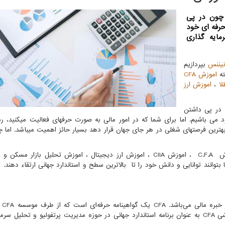
 چون در پی
حرفه ای خود
مایه گذاری
نیننس
بپردازیم
ته
اموزش
CFA
لا
،
اموزش ارز
 در پی داشتن
د می باشیم. اما برای شما که در امور مالی به صورت حرفه­ای فعالیت می­کنید، ر
وزش
C.F.A
، اموزش
CIIA
، اموزش ارز دیجیتال ، اموزش تحلیل بازار مسکن و 
توانند توانایی و دانش خود را تا بالاترین سطح و استاندارد جهانی ارتقاء دهند. اب
خبره مالی می‌باشد.
CFA
یک گواهینامه حرفه‌ا‌‌ی است که از طرف موسسه
CFA
د
شی
CFA
به عنوان برنامه استاندارد جهانی در حوزه مدیریت پرتفولیو و تحلیل سرما