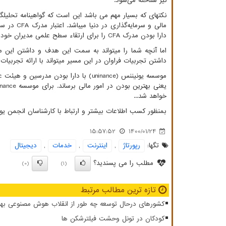
نیز شناخته می‌شود.
نکته­ای که بسیار مهم می باشد این است که گواهینامه تحلیلگر
مالی و سرمایه‌گذاری در دنیا می­باشد. اعتبار مدرک
CFA
در سط
دارا بودن مدرک
CFA
را برای ارتقاء سطح علمی مدیران خود ا
اما آنچه شما را می­تواند به سمت این هدف و داشتن این 
داشتن تجربیات فراوان در این مسیر می­تواند با ارائه تجربیا
موسسه یونیننس (
uninance
یعنی بهترین بودن در امور مالی برساند. برای موسسه
inance
خواهد شد...
بمنظور کسب اطلاعات بیشتر و ارتباط با کارشناسان انجمن یون
15:57:52
1400/01/24
تگها:
رپورتاژ
,
اینترنت
,
خدمات
,
دیجیتال
مطلب را می پسندید؟
(0)
(1)
تازه ترین مطالب مرتبط
کشورهای درحال توسعه چه طور از انقلاب هوش مصنوعی بهر
کودکان در تونل وحشت فیلترشکن ها