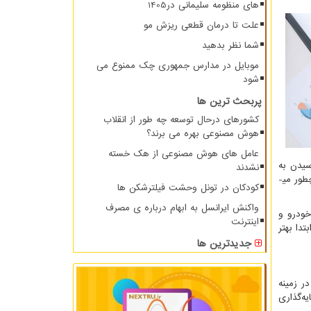
های منظومه سلیمانی در1405
علت تا درمان قطعی ریزش مو
شما نظر بدهید
موبایل در مدارس جمهوری چک ممنوع می
شود
پربحث ترین ها
کشورهای درحال توسعه چه طور از انقلاب
هوش مصنوعی بهره می برند؟
عامل های هوش مصنوعی از هک خسته
سیدن به
نشدند
موقعیت و توانایی که شما را همیشه در الویت استخدام در بهترین فرصت­های شغلی در هر جای جهان قرار دهد بسیار حائز اهمیت می­باشد. اما چطور می­
کودکان در تونل وحشت فیلترشکن ها
واکنش ایرانسل به ابهام درباره ی مصرف
خودرو و
اینترنت
تدا بهتر
جدیدترین ها
ر زمینه
یه‌گذاری