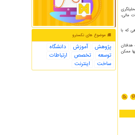
حلیل­گری
ت مالی،
ی که با
موضوع های نكسترو
را به هدفتان
پژوهش
آموزش
دانشگاه
ها ممکن
توسعه
تخصص
ارتباطات
ساخت
اینترنت