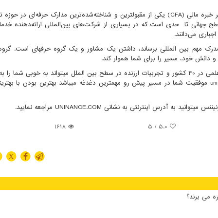
 خبره مالی
(CFA)
یکی از مقبولترین و شناخته‌شده‌ترین مدارک حرفه‌ای در حوزه ت
ح جهانی تا حدی است که در بسیاری از شرکت‌های بین‌المللی ارائه‌دهنده خدما
جباری می‌دانند.
مدرک مهم بین المللی برساند، داشتن یک مشاور و یک گروه حرفه­ای است. گروه
ت و دانش خود، مسیر را برای شما هموار کند.
) با دارا بودن مدرسین و هیئت علمی در 40 کشور و تجربیات ارزنده در سطح بین الملل می­تواند به خوبی شما 
un
موفقیت شما در مسیر پیش رو مهم­ترین دغدغه می­باشد بهترین بودن با بهترین­
یننس میتوانید به آدرس اینترنتی به نشانی
UNINANCE.COM
مراجعه نمایید.
1618
/ 5
5.0
X
ه می برند؟