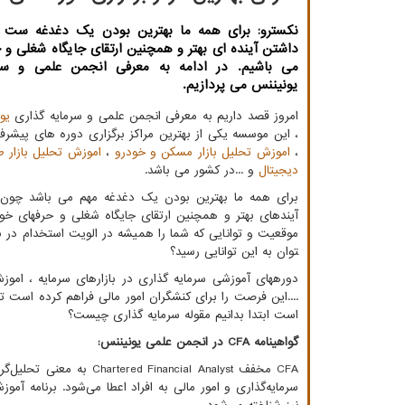
نكسترو: برای همه ما بهترین بودن یك دغدغه ست
داشتن آینده ای بهتر و همچنین ارتقای جایگاه شغلی و 
می باشیم. در ادامه به معرفی انجمن علمی و سر
یونیننس می پردازیم.
امروز قصد داریم به معرفی انجمن علمی و سرمایه گذاری
یو
، این موسسه یکی از بهترین مراکز برگزاری دوره های پیشرف
،
اموزش تحلیل بازار مسکن و خودرو
،
اموزش تحلیل بازار ط
دیجیتال
و ...در کشور می باشد.
برای همه ما بهترین بودن یک دغدغه مهم می باشد چون
آینده­ای بهتر و همچنین ارتقای جایگاه شغلی و حرفه­ای خو
توان به این توانایی رسید؟
دوره­های آموزشی سرمایه گذاری در بازارهای سرمایه ، ام
....این فرصت را برای کنشگران امور مالی فراهم کرده است تا ب
است ابتدا بدانیم مقوله سرمایه گذاری چیست؟
گواهینامه
CFA
در انجمن علمی یونیننس:
CFA
مخفف
Chartered Financial Analyst
به معنی تحلیل‌گر 
سرمایه‌گذاری و امور مالی به افراد اعطا می‌شود. برنامه آموز