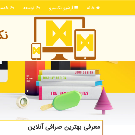
خانه
آرشیو نكسترو
توسعه
خدما
نك
معرفی بهترین صرافی آنلاین