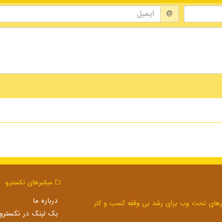
میانبرهای نكسترو
درباره ما
بک لینک در نكسترو