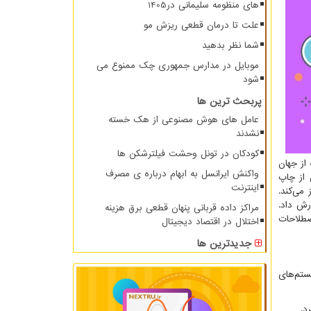
های منظومه سلیمانی در1405
علت تا درمان قطعی ریزش مو
شما نظر بدهید
موبایل در مدارس جمهوری چک ممنوع می
شود
پربحث ترین ها
عامل های هوش مصنوعی از هک خسته
نشدند
کودکان در تونل وحشت فیلترشکن ها
از جهان
واکنش ایرانسل به ابهام درباره ی مصرف
 از چاپ
اینترنت
می‌کند.
ارش داد.
مراکز داده قربانی پنهان قطعی برق هزینه
صطلاحات
اختلال در اقتصاد دیجیتال
جدیدترین ها
ستم‌های
د.