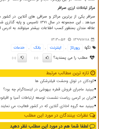
مرکز تبادلات ارزی صرافر
صرافر یکی از برترین مراکز و صرافی های آنلاین در کشور م
علاقه مندان بمنظور کسب اطلاعات بیشتر میتوانند به ادرس ای
13:30:54
1399/12/18
تگها:
رپورتاژ
,
اینترنت
,
بانك
,
خدمات
مطلب را می پسندید؟
(0)
(0)
تازه ترین مطالب مرتبط
کودکان در تونل وحشت فیلترشکن ها
ببینید ماجرای فروش قطره بیهوشی در اینستاگرام چه بود؟
ایران بر کرسی ریاست نشست توسعه ارتباطات آسیا و اقیان
ببینید سه گروه اخاذی آنلاین که در کشور فعالیت می نمایند
نظرات بینندگان در مورد این مطلب
لطفا شما هم
در مورد این مطلب
نظر دهید