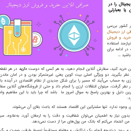
جیتال را در
یا بعبارتی
 کشور بررسی
ی ارز دیجیتال
خرید و فروش
ازمند استفاده
در ادامه برای
شید ...
 آن خرید کنید، سفارش‌ آنلاین انجام دهید، به هر کسی که دوست
دارید
در هر نقطه 
ر نظر بگیرید. دو ویژگی اصلی بیت کوین یعنی غیرمتمرکز بودن و در امان ماندن
زی به حساب می‌آیند که مسیر را برای شکل جدیدی از نظام اقتصادی در آینده باز 
 نظر گرفت، می­توان انتقالات ارزی را انجام داد و حتی از فروشگاه‌های آنلاین سف
ین دلیل و بهترین پاسخ به سوال امروز ما باشد که چرا باید با این مفاهیم وا
د:
 وجود ندارد. تنها مشترکین این اقتصاد هستند که باعث بقای آن می‌شوند.
بدون نیاز به اطمینان می‌توان شفافیت و دقت را به ارمغان آورد. به‌علاوه، سی
ال من اعتماد می‌کنم که بانک من پول‌های مرا از دست نمی‌دهد.
ن می‌رود. درنتیجه انجام یک تراکنش و معامله مستقیماً توسط طرفین صورت می‌گیر