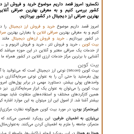
نكسترو: امروز قصد داریم موضوع خرید و فروش ارز دی
كشور بررسی كنیم و به معرفی بهترین صرافی آنلاین 
بهترین صرافی ارز دیجیتال در كشور بپردازیم.
امروز قصد داریم موضوع
خرید و فروش ارز دیجیتال
را در
کنیم و به معرفی بهترین
صرافی انلاین
یا بعبارتی بهترین
صراف
در کشور بپردازیم .
خرید و فروش ارزهای دیجیتال
مانند
بیت کوین
، خرید و فروش تتر ، خرید و فروش اتریوم و ... نی
از خدمات یک صرافی معتبر و آنلاین در این حوزه میباشد که 
آشنایی با برترین مرکز خدمات ارزی انلاین در کشور همراه ما با
بیت کوین
بیت کوین
(bitcoin)
نوعی ارز دیجیتال است که می‌توانید با
پول بفرستید یا حتی آن را به عنوان نوعی سرمایه‌گذاری د
واحدهای پولی بیشتر، دستاورد مهمی در برابر پول‌های امرو
بیت کوین را می‌توان به عنوان یک ابزار سرمایه‌گذاری نیز در
همین کارکردهای مختلف و استفاده‌های متفاوت شاید مهم­تر
بیشتر آشنا شد. از اصول این ارز می­توان به این موارد اشاره کر
غیرمتمرکز بودن:
در مورد بیت کوین هیچ‌گونه نظارت مرکزی‌ای
بی‌نیازی به اطمینان طرفین
: این رویکرد تضمین می‌کند که 
متمرکز، جامعه را ملزم به اطمینان کردن می‌کنند. به‌عنوان‌مث
همتا به همتا:
در این رویکرد انجام تراکنش‌ها، واسطه از میا