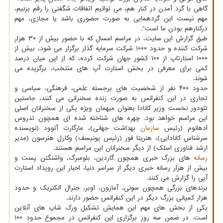
گاهی با گرد آمدن در کنار هم، می توانیم اتفاقات شگفتی را رقم بزنیم،
مهم نیست این گردهمایی به صورت حضوری باشد یا مجازی، مهم
درکنارهم بودن ما است".
طبق گزارش این سایت، در مراسم امسال که با حضور بیش از ۳۰ هزار
شرکت کننده و حدود ۱۰۰۰ شرکت سرمایه گذار برگزار می شود، بیش از
۱۰۰۰ استارتاپ از ۱۰۰ کشور جهان شرکت کرده، که از این میان درصد
کمی برای معرفی در بخش استارت آپ های منتخب، برگزیده می
شوند.
حدود ۴۰۰ نفر از شخصیت های برجسته علمی، فرهنگی، سیاسی و
تجاری در این کنفرانس به صورت زنده سخنرانی می کنند، جاستین
تئودور نخست وزیر کانادا بعنوان میهمان ویژه یکی از سخنرانان اصلی
این مراسم خواهد بود. چهره های شناخته شده ای همچون تدروس
ادهانوم (رئیس
سازمان
بهداشت جهانی)، مارگارت آتوود (نویسنده
سرشناس کانادایی)، هنریتا فور (رئیس یونیسف) وکارل هنرسون (مدیر
ارشد فناوری اسلک) از دیگر سخنرانان این مراسم هستند.
رسانه
های بزرگ خبری همچون گاردین، بلومبرگ، واشنگتن پست و
بیش از هزار رسانه خبری دیگر از سراسر دنیا، اخبار این رویداد استارت
آپی را گزارش می کنند.
برندهای بزرگی همچون سونی، آمازون، اوبر، جنرال الکتریک و حدود
هزار کمپانی بزرگ دیگر در این کنفرانس حضور دارند.
یکی از بخش های مهم این همایش تشکیل ورک شاپ های آنلاین
است. در ضمن سه روز برگزاری این کنفرانس در مجموع حدود ۱۰۰