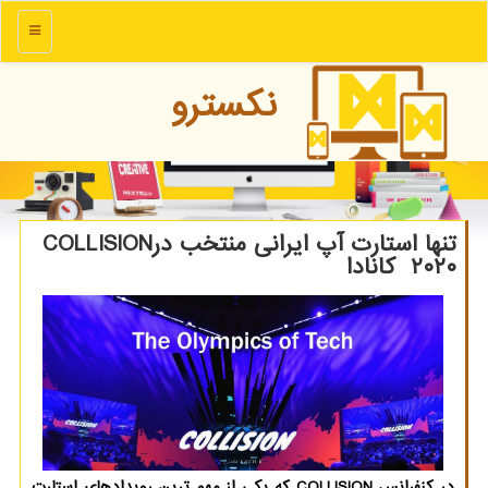
منو
نكسترو
تنها استارت آپ ایرانی منتخب درCOLLISION
۲۰۲۰ كانادا
در كنفرانس COLLISION كه یكی از مهم ترین رویدادهای استارت