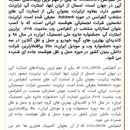
آپی در جهان است، امسال از ایران تنها، استارت آپ ترابرنت
حضور دارد، بعلاوه ترابرنت بعنوان یكی از استارت آپ های
منتخبِ كنفرانس در حوزه Autotech معرفی شده است. ترابرنت
نخستین شركت لجستیكی هوشمند ایرانی است، كه با كسب
عنوان استارتاپ منتخب در كنفرانس وب سامیت 2018، برترین
استارت آپ «جشنواره جایزه ملی لجستیك ایران» در سال 98 و
كاندیدای بهترین های گروه خودرو و حمل و نقل آنلاین در سه
دوره «جشنواره وب و موبایل ایران»، حالا پرافتخارترین شركت
دانش بنیان كشور در حوزه حمل و نقل هوشمند جاده ای شمرده
می شود.
در کنفرانس COLLISION که یکی از مهم ترین رویدادهای استارت آپی
در جهان است، امسال از ایران تنها، استارت آپ ترابرنت حضور دارد،
بعلاوه ترابرنت بعنوان یکی از استارت آپ های منتخبِ کنفرانس در
حوزه Autotech معرفی شده است. ترابرنت نخستین شرکت لجستیکی
هوشمند
ایرانی است، که با کسب عنوان استارتاپ منتخب در کنفرانس
وب سامیت ۲۰۱۸، برترین استارت آپ «جشنواره جایزه ملی لجستیک
ایران» در سال ۹۸ و کاندیدای بهترین های گروه خودرو و حمل و نقل
آنلاین در سه دوره «جشنواره وب و موبایل ایران»، حالا پرافتخارترین
شرکت دانش بنیان کشور در حوزه حمل و نقل هوشمند جاده ای
شمرده می شود.
کنفرانس COLLISION که از آن بعنوان "المپیک فناوری ها" نام می