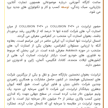
ساعت کارگاه آموزشی درباره موضوعاتی همچون تجارت آنلاین،
بازاریابی، سبک زندگی،
توسعه
کسب و کار و تکنولوژی های جدید برپا
می شود.
حضور ترابرنت در COLLISION ۲۰۲۰ در COLLISION ۲۰۲۰ از میان
استارت آپ های شرکت کننده تنها ۱۰ درصد که از بالاترین رشد برخوردار
باشند، بعنوان استارت آپ منتخب در کنفرانس معرفی می گردند.
امسال ترابرنت تنها استارت آپ ایرانی حاضر در این مراسم است، بعلاوه
آنکه با ارزیابی مسئولان کنفرانس، بعنوان یکی از استارت آپ های
منتخب در حوزه Autotech معرفی شده است. در این بخش که مربوط
به فناوری های خودرو است درکنار ترابرنت، استارت آپ هایی از
کشورهای ایالات متحده، کانادا، انگلیس، آلمان، ژاپن و اندونزی نیز
حضور دارند.
ترابرنت بعنوان نخستین بازارگاه حمل و نقل و یکی از بزرگترین شرکت
های لجستیکی هوشمند در کشور، حاصل مشارکت و همکاری راهبردی
چندین شرکت دانش بنیان و فناور ایرانی است. طبق گفته کیوان
جعفری بنیانگذار ترابرنت، این شرکت تا کنون سرمایه ای حدود یک
ونیم میلیون دلار جذب کرده است، در سطح جهانی جهت راه اندازی
چنین کسب وکاری بیشتر از ۲۰ میلیون دلار سرمایه نیاز است. با این
وجود ترابرنت در مقایسه با سرمایه ای که تابحال جذب کرده، عملکرد