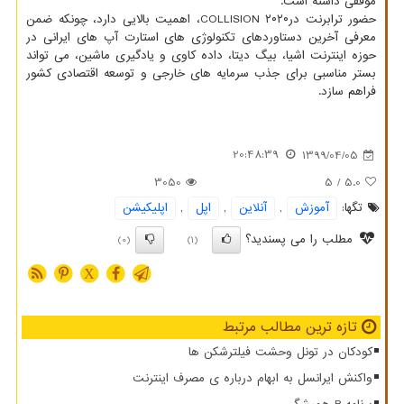
موفقی داشته است.
حضور ترابرنت درCOLLISION ۲۰۲۰، اهمیت بالایی دارد، چونکه ضمن
معرفی آخرین دستاوردهای تکنولوژی های استارت آپ های ایرانی در
حوزه اینترنت اشیا، بیگ دیتا، داده کاوی و یادگیری ماشین، می تواند
بستر مناسبی برای جذب سرمایه های خارجی و توسعه اقتصادی کشور
فراهم سازد.
20:48:39
1399/04/05
3050
/ 5
5.0
تگها:
آموزش
,
آنلاین
,
اپل
,
اپلیكیشن
مطلب را می پسندید؟
(0)
(1)
X
تازه ترین مطالب مرتبط
کودکان در تونل وحشت فیلترشکن ها
واکنش ایرانسل به ابهام درباره ی مصرف اینترنت