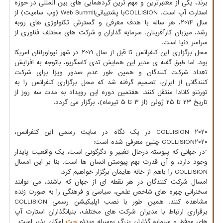
برند، یکی از معتبرترین و مهم ترین گردهمایی های بین المللی در حوزه
استارت آپ است. COLLISIONبا پشتیبانیWeb Summit (وب سامیت) از
سال ۲۰۱۴، هر ساله با هدف معرفی و گسترش تکنولوژی های روبه
رشد، میزبان کارآفرینان، سرمایه گذاران و شرکت های مختلف فناوری از
سراسر دنیا است.
محل برگزاری این کنفرانس تا قبل از سال ۲۰۱۹ در شهر نیواورلئانِ امریکا
بود. اما طبق گفته ی مدیر این همایش تدی کاسگریو، باتوجه به افزایش
تعداد شرکت کنندگان و همین طور عدم صدور ویزا برای شرکت
کنندگانی از ایران، تصمیم گرفته شد که محل برگزاری کنفرانس را به
تورنتو کانادا منتقل کنند. هفتمین دوره این رویداد به مدت سه روز از
تاریخ ۲۳ تا ۲۵ ژوئن (از ۳ تا ۵ تیرماه)، برگزار می گردد.
COLLISION ۲۰۲۰ در یک نگاه در سایت رسمی این کنفرانس،
COLLISION۲۰۲۰ چنین معرفی شده است:
"در جهانی که پیوسته درحال تغییر و دگرگونی است، یک واقعیت پایدار
وجود دارد، و آن قدرت بهم پیوستن انسان ها است. بنا بر این امسال
COLLISION را باهم از خانه هایمان برگزار خواهیم کرد.
امسال شرکت کنندگان در هر نقطه ای از جهان که باشند، می توانند
سخنرانی چهره های شاخص علمی، سیاسی و فرهنگی را به صورت زنده
مشاهده کنند. همین طور با نصب اپلیکیشن رسمی COLLISION
برقراری ارتباط با مدیران شرکت های مختلف، بنیانگذاران استارت آپ
های موفق و سرمایه گذاران بزرگ بوسیله ویدئو
چت
امکان پذیر است.