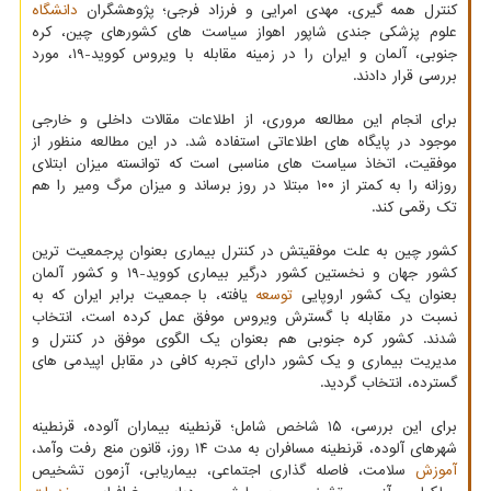
کنترل همه گیری، مهدی امرایی و فرزاد فرجی؛ پژوهشگران
دانشگاه
علوم پزشکی جندی شاپور اهواز سیاست های کشورهای چین، کره
جنوبی، آلمان و ایران را در زمینه مقابله با ویروس کووید-۱۹، مورد
بررسی قرار دادند.
برای انجام این مطالعه مروری، از اطلاعات مقالات داخلی و خارجی
موجود در پایگاه های اطلاعاتی استفاده شد. در این مطالعه منظور از
موفقیت، اتخاذ سیاست های مناسبی است که توانسته میزان ابتلای
روزانه را به کمتر از ۱۰۰ مبتلا در روز برساند و میزان مرگ ومیر را هم
تک رقمی کند.
کشور چین به علت موفقیتش در کنترل بیماری بعنوان پرجمعیت ترین
کشور جهان و نخستین کشور درگیر بیماری کووید-۱۹ و کشور آلمان
بعنوان یک کشور اروپایی
توسعه
یافته، با جمعیت برابر ایران که به
نسبت در مقابله با گسترش ویروس موفق عمل کرده است، انتخاب
شدند. کشور کره جنوبی هم بعنوان یک الگوی موفق در کنترل و
مدیریت بیماری و یک کشور دارای تجربه کافی در مقابل اپیدمی های
گسترده، انتخاب گردید.
برای این بررسی، ۱۵ شاخص شامل؛ قرنطینه بیماران آلوده، قرنطینه
شهرهای آلوده، قرنطینه مسافران به مدت ۱۴ روز، قانون منع رفت وآمد،
آموزش
سلامت، فاصله گذاری اجتماعی، بیماریابی، آزمون تشخیص