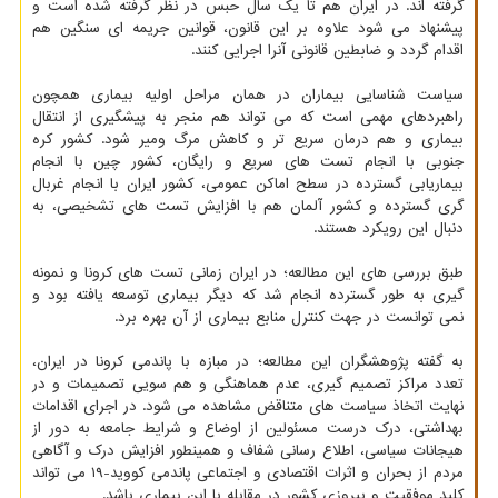
گرفته اند. در ایران هم تا یک سال حبس در نظر گرفته شده است و
پیشنهاد می شود علاوه بر این قانون، قوانین جریمه ای سنگین هم
اقدام گردد و ضابطین قانونی آنرا اجرایی کنند.
سیاست شناسایی بیماران در همان مراحل اولیه بیماری همچون
راهبردهای مهمی است که می تواند هم منجر به پیشگیری از انتقال
بیماری و هم درمان سریع تر و کاهش مرگ ومیر شود. کشور کره
جنوبی با انجام تست های سریع و رایگان، کشور چین با انجام
بیماریابی گسترده در سطح اماکن عمومی، کشور ایران با انجام غربال
گری گسترده و کشور آلمان هم با افزایش تست های تشخیصی، به
دنبال این رویکرد هستند.
طبق بررسی های این مطالعه؛ در ایران زمانی تست های کرونا و نمونه
گیری به طور گسترده انجام شد که دیگر بیماری توسعه یافته بود و
نمی توانست در جهت کنترل منابع بیماری از آن بهره برد.
به گفته پژوهشگران این مطالعه؛ در مبازه با پاندمی کرونا در ایران،
تعدد مراکز تصمیم گیری، عدم هماهنگی و هم سویی تصمیمات و در
نهایت اتخاذ سیاست های متناقض مشاهده می شود. در اجرای اقدامات
بهداشتی، درک درست مسئولین از اوضاع و شرایط جامعه به دور از
هیجانات سیاسی، اطلاع رسانی شفاف و همینطور افزایش درک و آگاهی
مردم از بحران و اثرات اقتصادی و اجتماعی پاندمی کووید-۱۹ می تواند
کلید موفقیت و پیروزی کشور در مقابله با این بیماری باشد.