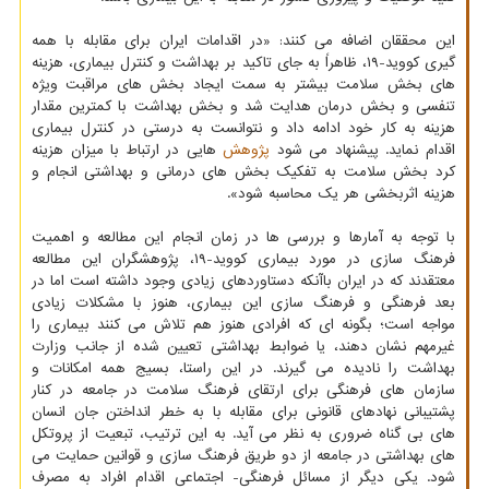
این محققان اضافه می کنند: «در اقدامات ایران برای مقابله با همه
گیری کووید-۱۹، ظاهراً به جای تاکید بر بهداشت و کنترل بیماری، هزینه
های بخش سلامت بیشتر به سمت ایجاد بخش های مراقبت ویژه
تنفسی و بخش درمان هدایت شد و بخش بهداشت با کمترین مقدار
هزینه به کار خود ادامه داد و نتوانست به درستی در کنترل بیماری
اقدام نماید. پیشنهاد می شود
پژوهش
هایی در ارتباط با میزان هزینه
کرد بخش سلامت به تفکیک بخش های درمانی و بهداشتی انجام و
هزینه اثربخشی هر یک محاسبه شود».
با توجه به آمارها و بررسی ها در زمان انجام این مطالعه و اهمیت
فرهنگ سازی در مورد بیماری کووید-۱۹، پژوهشگران این مطالعه
معتقدند که در ایران باآنکه دستاوردهای زیادی وجود داشته است اما در
بعد فرهنگی و فرهنگ سازی این بیماری، هنوز با مشکلات زیادی
مواجه است؛ بگونه ای که افرادی هنوز هم تلاش می کنند بیماری را
غیرمهم نشان دهند، یا ضوابط بهداشتی تعیین شده از جانب وزارت
بهداشت را نادیده می گیرند. در این راستا، بسیج همه امکانات و
سازمان های فرهنگی برای ارتقای فرهنگ سلامت در جامعه در کنار
پشتیبانی نهادهای قانونی برای مقابله با به خطر انداختن جان انسان
های بی گناه ضروری به نظر می آید. به این ترتیب، تبعیت از پروتکل
های بهداشتی در جامعه از دو طریق فرهنگ سازی و قوانین حمایت می
شود. یکی دیگر از مسائل فرهنگی- اجتماعی اقدام افراد به مصرف