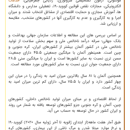
مولکولی، آزمون تشخیصی سرولوژی، ردیابی جغرافیایی،
خدمات
الکترونیکی، مجازات نقض قوانین کووید-۱۹، تعطیلی مدارس و دانشگاه
ها، آموزش مجازی و حمایت اقتصادی از مشاغل انتخاب شدند و میزان
اجرا و به کارگیری و عدم به کارگیری آنها در کشورهای منتخب، مقایسه
و ارزیابی شد.
بر اساس بررسی های این مطالعه و اطلاعات سازمان جهانی بهداشت و
بانک جهانی؛ سرانه درآمد ناخالص ملی و سهم بخش سلامت از تولید
ناخالص ملی در کشور آلمان بیشتر از کشورهای ایران، کره جنوبی و
چین است. همینطور آلمان با میانگین جمعیتی ۴۵.۵ دارای جمعیت
مسن تری نسبت به سایر کشورها است و ایران با میانگین سنی ۲۸.۵
دارای جمعیت جوان تری نسبت به سایر کشورهای مورد مطالعه است.
همچنین آلمان با ۸۱ سال بالاترین میزان امید به زندگی را در میان این
چهار کشور دارد و ایران با ۷۵.۵ سال، دارای کم ترین میزان امید به
زندگی است.
از لحاظ اقتصادی و بر مبنای میزان تولید ناخالص داخلی، کشورهای
چین، آلمان و کره جنوبی جزو کشورهای توسعه یافته به شمار می روند
و ایران کشور در حال توسعه به حساب می آید.
طبق آمار هفت ماهه(از ابتدای ژانویه تا آخر ژوئیه سال ۲۰۲۰) کووید-۱۹
و نرخ موارد مبتلا شدن و مرگ ناشی از این بیماری، کشورهای کره