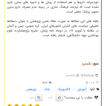
خودسرانه داروها و هم استفاده از روش ها و ادویه های سنتی تایید
نشده است که نیازمند فرهنگ سازی در زمینه عدم مصرف دارو بدون
تجویز پزشک معتبر است.
یافته های این مطالعه به صورت مقاله علمی پژوهشی با عنوان «مطالعه
تطبیقی سیاست های کنترلی کشورهای ایران، کره جنوبی، چین و آلمان
در مقابله با کووید ۱۹» در دوماه نامه پایش؛ نشریه پژوهشکرده علوم
بهداشتی جهاد دانشگاهی، انتشار یافته است.
منبع:
نكسترو
01:02:11
1399/11/05
1517
/ 5
0.0
تگها:
آموزش
,
الكترونیك
,
بانك
,
پژوهش
مطلب را می پسندید؟
(0)
(0)