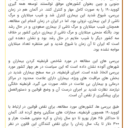
جنوبی و چین بعنوان کشورهای موفق توانستند توسعه همه گیری
کووید-۱۹ را به صورت کامل مهار و کنترل کنند. در آلمان هم در زمان
بررسی، شیوع شدید این بیماری کنترل شد و شیب مبتلایان و مرگ
ناشی از این بیماری، نزولی بود. اما در ایران در زمان انجام این مطالعه،
همچنان شیب مبتلایان و مرگ ناشی از بیماری صعودی و در حال رشد
بود. باآنکه منحنی مبتلایان و مرگ ناشی از بیماری دراین کشور بر خلاف
سه کشور دیگر با شیب ملایم در حال رشد بود و نشان دهنده این
است که ایران تا آن زمان با شیوع شدید و غیر منتظره تعداد مبتلایان
مواجه نشده بود.
بررسی های این مطالعه در مورد شاخص قرنطینه کردن بیماران و
شهرهای آلوده نشان داده است که این سیاست در هر چهار کشور مورد
بررسی اتخاذ شده است. اجرای قرنطینه، در سه سطح بیماران شدید در
بخش های مراقبت های ویژه، بیماران دارای علامت محدود در مراکز
درمانی و بیماران بی علامت در خانه، صورت می گیرد. قرنطینه خانگی
نیازمند نظارت شدید بر اجرای درست آن و وضع قوانین و دستورالعمل
برای پیشگیری از نقض آن است.
طبق بررسی ها، کشورهای مورد مطالعه، برای نقض قوانین در ارتباط با
کووید-۱۹ همچون قرنطینه، مجازات های سنگینی وضع کرده اند. آلمان
تا حداکثر ۲۵ هزار یورو تا دو سال زندان و کره جنوبی هشت هزار و
۳۰۰ دلار تا یک سال زندان را برای نقض کنندگان این قانون در نظر