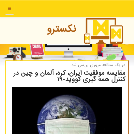
منو
نكسترو
در یك مطالعه مروری بررسی شد
مقایسه موفقیت ایران، كره، آلمان و چین در
كنترل همه گیری كووید-19