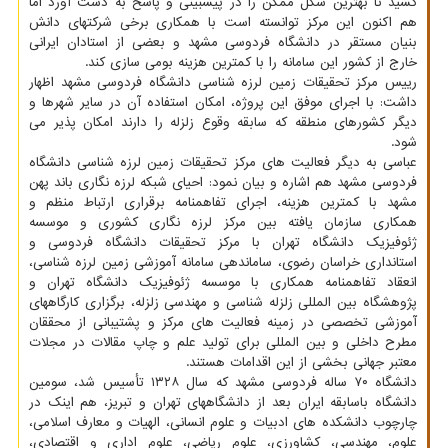
کشید تا بهترین شکل ممکن را در پیشبینی و پاسخ به دست آورد اما
هم اکنون این مرکز توانسته است با همکاری برخی شرکتهای دانش
بنیان مستقر در دانشگاه فردوسی مشهد و بعضی از استادان ایرانی
خارج از کشور این سامانه را با کمترین هزینه بومی سازی کند.
رییس مرکز تحقیقات زمین لرزه شناسی دانشگاه فردوسی مشهد اظهار
داشت: با اجرای موفق این پروژه، امکان استفاده آن در سایر شهرها و
دیگر کشورهای منطقه که سابقه وقوع زلزله را دارند امکان پذیر می
شود.
عباسی به دیگر فعالیت های مرکز تحقیقات زمین لرزه شناسی دانشگاه
فردوسی مشهد هم اشاره و بیان نمود: احیای شبکه لرزه نگاری باند پهن
مشهد با کمترین هزینه، اجرای تفاهمنامه برقراری ارتباط منظم و
همکاری سازمان یافته بین مرکز لرزه نگاری کشوری و موسسه
ژئوفیزیک دانشگاه تهران با مرکز تحقیقات دانشگاه فردوسی و
استانداری خراسان رضوی، ساماندهی سامانه آموزشی زمین لرزه شناسی،
انعقاد تفاهمنامه همکاری با موسسه ژئوفیزیک دانشگاه تهران و
پژوهشگاه بین المللی زلزله شناسی و مهندسی زلزله، برگزاری کارگاههای
آموزشی تخصصی در زمینه فعالیت های مرکز و پشتیبانی از محققان
مطرح داخلی و بین المللی برای تولید علم و چاپ مقالات در مجلات
معتبر جهانی بخشی از این اقدامات هستند.
دانشگاه ۷۰ ساله فردوسی مشهد که سال ۱۳۲۸ تأسیس شد، سومین
دانشگاه باسابقه ایران بعد از دانشگاههای تهران و تبریز، هم اینک در
چارچوب دانشکده های ادبیات و علوم انسانی، الهیات و معارف اسلامی،
علوم، مهندسی، کشاورزی، علوم ریاضی، علوم اداری و اقتصادی،