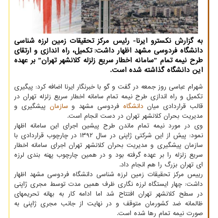
به گزارش نکسترو ایرنا- رئیس مرکز تحقیقات زمین لرزه شناسی
دانشگاه فردوسی مشهد اظهار داشت: تکمیل، راه اندازی و ارتقای
طرح نیمه تمام ˮسامانه اخطار سریع زلزله کلانشهر تهرانˮ بر عهده
این دانشگاه گذاشته شده است.
شهرام عباسی روز جمعه در گفت و گو با خبرنگار ایرنا اضافه کرد: پیگیری
تکمیل و راه اندازی طرح نیمه تمام سامانه اخطار سریع زلزله تهران در
قالب قراردادی میان
دانشگاه
فردوسی مشهد و
سازمان
پیشگیری و
مدیریت بحران کلانشهر تهران در دست انجام است.
وی در مورد نیمه تمام ماندن طرح پیشین اجرای این سامانه اظهار
نمود: پیش از این شرکتی ژاپنی در سال ۱۳۹۲ در چارچوب قراردادی با
سازمان پیشگیری و مدیریت بحران کلانشهر تهران اجرای سامانه اخطار
سریع زلزله را بر عهده گرفته بود و در همین چارچوب پهنه بندی لرزه
ای تهران بزرگ را هم انجام داد.
رییس مرکز تحقیقات زمین لرزه شناسی دانشگاه فردوسی مشهد اظهار
داشت: چهار ایستگاه لرزه نگاری ظرف همین مدت توسط مجری ژاپنی
در سطح کلانشهر تهران افتتاح شد اما ادامه کار به بهانه تحریمهای
ظالمانه ضد کشورمان متوقف و در نهایت از جانب مجری ژاپنی به
صورت نیمه تمام رها شده است.