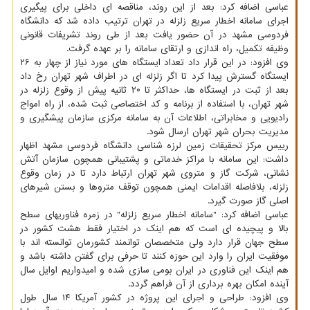
عباسی اضافه کرد: بعد از این روند، مناقصه ای داخلی برای پیگیری
اجرای سامانه اخطار سریع زلزله در تهران ترتیب داده شد که دانشگاه
فردوسی مشهد در آن حضور یافت بعد از طی روند تشریفات قانونی
وظیفه تکمیل، راه اندازی و ارتقای سامانه را بر عهده گرفت.
وی افزود: در این قرار داد تعداد ایستگاه های مورد نیاز از چهار به ۲۶
ایستگاه گسترش پیدا کرد تا اگر زلزله ای در اطراف شهر تهران رخ داد
بعد از ثبت در ایستگاه ها، حداکثر تا ۲۰ ثانیه پیش از وقوع زلزله در
شهر تهران، با استفاده از برنامه و کد اختصاصی ثبت شده، از راه امواج
رادیویی و مخابراتی، اطلاعات آن به سامانه مرکزی سازمان پیشگیری و
مدیریت بحران شهر تهران ارسال شود.
رییس مرکز تحقیقات زمین لرزه شناسی دانشگاه فردوسی مشهد اظهار
داشت: این سامانه با مراکز خدماتی و پشتیبانی همچون سازمان آتش
نشانی، شرکت گاز و متروی شهر تهران ارتباط دارد تا در زمان وقوع
زلزله، بلافاصله اقدامات ایمنی همچون توقف متروها و بستن شیرهای
اصلی گاز صورت گیرد.
عباسی اضافه کرد: "سامانه اخطار سریع زلزله" در زمره فناوریهای سطح
بالا و پیچیده ای است که هم اینک در اختیار فقط هشت کشور در
سطح جهان قرار دارد ولی متخصصان توانمند کشورمان توانسته اند با
موفقیت ایران را وارد این حوزه کنند تا حرفی برای گفتن داشته باشد و
هم اینک این فناوری در ایران بومی سازی شده و امیدواریم اوایل سال
آینده امکان بهره برداری از آن فراهم گردد.
وی افزود: طراحی و اجرای این پروژه در کشور آمریکا ۱۴ سال طول