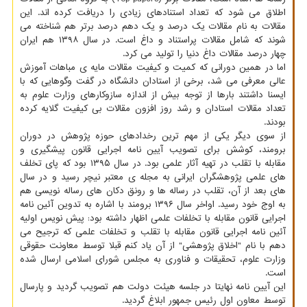
اطلاق می شود که تعداد استنادهای زیادی را دریافت کرده اند. این
مقالات به نام مقالات یک درصد و یک دهم درصد برتر هم شناخته می
شوند که شامل مقالات پراستناد و داغ است. در سال ۱۳۹۸ هم ایران
چهار درصد مقالات داغ دنیا را تولید می کرد.
اما در همین دورانی که کمیت و کیفیت مقالات مایه ی مباهات آموزش
عالی معرفی می شد، برخی از استادان دانشگاه در گفت وگوهایی که با
ایسنا داشتند بارها از توجه بیش از اندازه سازوکارهای وزارت علوم به
تعداد مقالات استادان و رشد روز افزون مقالات بی کیفیت گلایه کرده
بودند.
از سوی دیگر یکی از مهم ترین رخدادهای حوزه پژوهش در دوران
برومند، کوشش برای تصویب آیین نامه اجرایی قانون پیشگیری و
مقابله با تقلب در تهیه آثار علمی بود. در سال ۱۳۹۵ بود که پای تخلف
های علمی پژوهشگران ایرانی به مجله ی معتبر نیچر رسید و در سال
های بعد از آن، تقلب در رساله ها و رونق دکان های رساله نویسی هم
به اوج خود رسید. اواخر سال ۱۳۹۶ برومند با اشاره به تدوین آئین نامه
اجرایی قانون مقابله با تخلفات علمی اظهار داشته بود: پیش نویس اولیه
آئین نامه اجرایی قانون مقابله با تقلب و تخلفات علمی که ترجیح می
دهم با نام "اخلاق پژوهشی" از آن یاد کنم قبلا توسط معاونت حقوقی
وزارت علوم، تحقیقات و فناوری به مجلس شورای اسلامی ارسال شده
است.
این آیین نامه نهایتا در جلسه هیئت دولت هم تصویب گردید و پارسال
توسط معاون اول رئیس جمهور ابلاغ گردید.