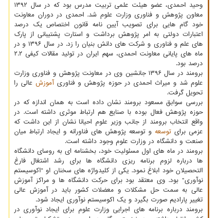
وحید احمدی، عضو هیئت علمی تربیت مدرس بود که در سال ۱۳۹۲
معاون پژوهش و فناوری وزارت علوم شد. احمدی در دوران معاونت
خود گام هایی برای تصویب آیین نامه قانون اختصاص یک درصد
اعتبارات دولتی به امر پژوهش برداشت و استارت پشتیبانی از پارک
های علم و فناوری و شرکت های دانش بنیان را زد. در سال ۱۳۹۶ و در
ماه های پایانی معاونت احمدی، سهم ایران در تولید مقالات کیفی ۲.۲
درصد بود.
برومند در سال ۱۳۹۶ جانشین وی در معاونت پژوهش و فناوری وزارت
علوم شد و میراث احمدی در حوزه پژوهش و فناوری
آموزش
عالی را
تحویل گرفت.
بررسی سوابق مسعود برومند نشان داده است به همان اندازه که در
حوزه پژوهش فعال بوده با صنایع هم ارتباط موثری داشته است. در
واقع انتخاب برومند از جانب وزیر علوم احیانا نشان از این داشت که
عزمی برای
توسعه
و توسعه پژوهش های فناورانه و ایجاد ارتباط میان
صنعت و دانشگاه در وزارت علوم وجود داشته است.
برومند در ماه های اول مسئولیت خود، بخشنامه ای به روسای دانشگاه
ها درباره لزوم برنامه ریزی دانشگاه ها برای رشد اشتغال فارغ
التحصیلان خود ابلاغ نمود. یکی از کلیدواژه های سخنان او "اکوسیستم
نوآوری" بود. وی معتقد بود برای حرکت دانشگاه ها و مراکز آموزش
عالی به سمت حل مشکلات و معضلات کشور باید در آموزش عالی
تغییر پارادیم صورت بگیرد و یک اکوسیستم نوآوری ایجاد شود.
برومند درباره برنامه های اجرایی وزارت علوم برای ایجاد نوآوری در