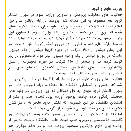
وزارت علوم و کرونا
فعالیت های معاونت پژوهش و فناوری وزارت علوم در دوران انتشار
کرونا هم معطوف به این مساله شد. برومند در ایام پایانی سال قبل
اعلام نمود ۶۱ شرکت در مجموعه وزارت علوم برای مقابله با کرونا فعال
شده اند. وی در در نشست مدیران ارشد وزارت علوم با معاون اول
رئیس جمهوری که ۲۶ خرداد برگزار گردید درباره محصولات تولید شده
توسط پارک های علم و فناوری در دوران انتشار کرونا اظهار داشت: در
این زمان بیشتر از ۴۵۰ شرکت در حوزه کرونا بیشتر از یک میلیون
ماسک در روز و بیشتر از یک و نیم میلیون لیتر مواد ضدعفونی در روز
تولید کرده اند و بیشتر از ۱۵۰ شرکت در حوزه تجهیزات از قبیل
ونتیلاتور، کیت های تشخیص، مخازن اکسیژن، دماسنج های غیر
تماسی و لباس های حفاظتی فعال بوده اند.
فعالیت های وزارت علوم در جهت مقابله با کرونا در حالی پیگیری می
شد که بعضی از استادان دانشگاه ها معتقدند نهاد آموزش عالی در
دوران انتشار کرونا موفق به حل مسائلی که این ویروس در جنبه های
مختلف زندگی مردم جامعه بوجود آورده بود، نشده است و یکی از
استادان دانشگاه در این خصوص که انتشار کرونا منجر به « باز شدن
دکان جدیدی در مقاله نویسی» شود ابراز نگرانی کرده است.
اما بعد از دوره دو سال و نیمه ی مسئولیت برومند در نهایت روز
گذشته، غلامحسین رحیمی، عضو هیئت علمی دانشگاه تربیت مدرس از
جانب وزیر علوم جایگزین مسعود برومند شد و در حکم دیگری هم