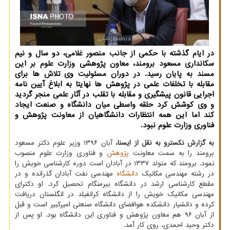
در ایام گذشته با حكمی از جانب منصور غلامی، دو سال و نیم
سكانداری مسعود برومند، معاون پژوهشی وزارت علوم بر این
مسند به پایان رسید. در دوران مسئولیت وی تلاش ها برای
مقابله با تخلفات علمی در پژوهش ها نهایتا به ابلاغ آیین نامه
اجرایی قانون پیشگیری و مقابله با تقلب در آثار علمی منجر گردید
و وی كوشش كرد حلقه واسطی میان دانشگاه و صنعت ایجاد
كند اما این همه انتظارات دانشگاهیان از معاونت پژوهش و
فناوری وزارت علوم نبود.
به گزارش نکسترو به نقل از ایسنا،
آبان ۱۳۹۶ وزیر علوم دکتر مسعود
برومند را به سمت معاونت
پژوهش
و فناوری وزارت علوم منصوب
نمود. برومند که متولد ۱۳۳۷ در آبادان است دوره کارشناسی خویش را
در رشته مهندسی مکانیک
دانشگاه
مهندسی نفت آبادان گذرانده و در
مقطع کارشناسی ارشد در دانشگاه بیرمنگام تحصیل کرد. او دکترای
مهندسی مکانیک خویش را از دانشگاه کرانفیلد در انگلستان دریافت
کرده و دانشیار دانشکده هوافضای دانشگاه صنعتی امیرکبیر است و قبل
از آبان ۹۶ هم معاون پژوهش و فناوری این دانشگاه بود. او پس از
دکتر وحید احمدی، روی کار آمد.