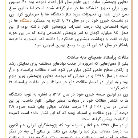
معاون پژوهشی سابق وزیر علوم سال قبل اعلام نموده بود: ۴۰ میلیون
یورو برای تجهیز دانشگاه ها در نظر گرفته شده است اما با این مبلغ
نمی توان همه ی تجهیزات مورد نیاز دانشگاه ها را خریداری کرد. وی
در نشست خبری خود در در سال ۹۷ با اشاره به عملکرد
دستگاه
ها در
زمینه اختصاص یک درصد اعتبارات پژوهشی اظهار داشته بود: از این
محل ۸۵ میلیارد تومان به امر پژوهش اختصاص یافته که در این حوزه
وزارت نفت و بهداشت بیشترین عملکرد را داشته اند. امیدوارم با عرضه
راهکار در سال ۹۸ این قانون به وضع بهتری اجرایی شود.
مقالات پراستناد همچنان مایه مباهات
یکی از معیارهایی که امروزه از جانب نهادهای مختلف برای نمایش رشد
و ارتقای سطح علمی کشور بیان می شود تعداد مقالات پراستناد و داغ
است. در سال ۱۳۹۸ و در دورانی که برومند معاون پژوهشی وزیر علوم
بود رتبه ایران در انتشار مقالات داغ در دنیا ۱۶ و در مقالات پراستناد ۱۹
اعلام گردید.
وی در اولین جلسه خبری خود در سال ۱۳۹۶ با اشاره به توجه دانشگاه
ها به انتشار مقالات خود در مجلات معتبر جهانی، اظهار داشت: بر این
اساس در سال ۲۰۱۶ از ۱.۹ درصد مقالات جهانی چاپ شده حدود ۲.۹
درصد آن جزو مقالات پر استناد بوده اند که این نشان داده است کمیت
از کیفیت پیشی گرفته است.
او در سال ۱۳۹۷ هم اعلام نموده بود که پژوهشگران ایرانی هم اکنون
سه درصد مقالات برتر دنیا را تولید می کنند. بر مبنای آن چه در دیگر
رسانه ها آمده است، مقالات برتر (Top papers) به گروه اندکی از مقالات