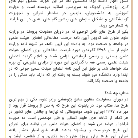
کشور اظهار داشته بود: نخستین گام در این حوزه، تشکیل تیم های
کاری پژوهشی کوچک به سرپرستی اساتید برجسته است و مهارت
آموزشی به دانشجویان، بازبینی در ساختار اجرایی و تجهیزات
آزمایشگاهی و تشکیل سازمان های پیشرو گام های بعدی در این فرآیند
به شمار می روند.
یکی از طرح های قابل توجهی که در دوران معاونت برومند در وزارت
علوم عنوان شد تدوین آیین نامه فرصت مطالعاتی اعضای هیئت علمی
در جامعه و صنعت بود. به باعث این آیین نامه، در شیوه نامه وزارت
علوم از سال ۱۳۹۸ گذراندن دوره فرصت مطالعاتی برای اعضای هیئت
علمی پیمانی و رسمی آزمایشی الزامی شده و اعلام گردید اعضای
هیئت علمی رسمی هم با گذراندن این دوره از مزایای تشویقی آن بهره
مند خواهند شد. بر طبق این آیین نامه اعضای هیئت علمی جوانی که در
ابتدا وارد دانشگاه می شوند بسته به رشته ای که دارند باید مدتی را در
جامعه یا صنعت بگذرانند.
ستاپ چه شد؟
در دوران مسئولیت معاون سابق پژوهشی وزیر علوم، یکی از مهم ترین
طرح ها، ستاپ بود. در پایلوت این طرح که به نقل از برومند قرار بود از
مهر ماه ۱۳۹۷ اجرایی شود، موضوعاتی که نیازها و چالش های کشور در
هر کدام از شاخه های علوم انسانی و فنی مهندسی است به صورت
فراخوان عرضه می شود و اعضای هیات علمی می توانند برای اجرای
این طرح درخواست و پیشنهاد بدهند. البته طبق اخبار انتشار یافته
اجرای این طرح برای پروژه های دوره دکتری و کارشناسی ارشد و