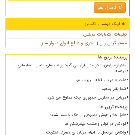
ارسال نظر
لینک دوستان نكسترو
تبلیغات انتخابات مجلس
مستر گرین وال | مجری و طراح انواع دیوار سبز
پربیننده ترین ها
ماهواره پارس 2 در مدار قرار می گیرد پرتاب های منظومه سلیمانی
در1405
علت تا درمان قطعی ریزش مو
شما نظر بدهید
موبایل در مدارس جمهوری چک ممنوع می شود
پربحث ترین ها
عامل های هوش مصنوعی از هک خسته نشدند
کودکان در تونل وحشت فیلترشکن ها
واکنش ایرانسل به ابهام درباره ی مصرف اینترنت