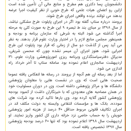
دانشجویان پسا دکتری هم مطرح و منابع مالی آن تأمین شده است
ازاین رو اعضای هیات علمی که طرح خوبی از نظر کیفیت اجرا عرضه
بدهند می توانند برنده واقعی اجرای طرح شوند.
برومند درباره ستاپ گفته بود اگر در اجرای پایلوت طرح مشکلی نباشد،
از سال ۱۳۹۸ بر مبنای بند ط تبصره ۹ این طرح به صورت کلی به مرحله
اجرا گذاشته می شود البته به شرطی که سازمان برنامه و بودجه و
همینطور مجلس منابع لازم را در اختیار وزارت علوم قرار بدهند. به نظر
می آید پس از گذشت دو سال از زمانی که قرار بود پایلوت این طرح
اجرایی شود، هنوز اجرای آن میسر نشده چون که محسن شریفی،
مدیرکل دفترسیاستگذاری وبرنامه ریزی امورپژوهشی وزارت علوم، ۳۱
اردیبهشت سالجاری اعلام نموده بود سامانه ستاپ تا آخر خرداد راه
اندازی می شود.
اما از بعد رسانه ای هم آنچه از برومند در رسانه ها انعکاس یافته عموما
صحبت هایی است که وی در نشست هایی با معاونان پژوهشی
دانشگاه ها و مراکز پژوهشی داشته است. وی در دوران مسئولیت خود
در همان مصاحبه های معدودی که با خبرنگاران داشت از کمبود بودجه
پژوهشی کشور گلایه کرده بود. وی بارها تاکید کرده بود شرکت های
سودده، بانک ها و مؤسسات انتفاعی وابسته به دولت مکلف اند در
اجرای تکالیف قانونی مربوط حداقل ۴۰ درصد از هزینه امور پژوهشی
خویش را به حساب خاصی نزد خزانه داری کل کشور واریز نمایند. او
اردیبهشت سال ۱۳۹۸ اعلام نموده بود که تنها ۶۰ درصد بودجه پژوهشی
سال ۱۳۹۷ تخصیص یافته است.