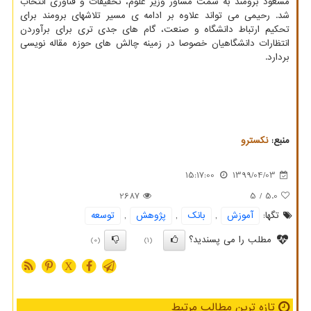
مسعود برومند به سمت مشاور وزیر علوم، تحقیقات و فناوری انتخاب
شد. رحیمی می تواند علاوه بر ادامه ی مسیر تلاشهای برومند برای
تحکیم ارتباط دانشگاه و صنعت، گام های جدی تری برای برآوردن
انتظارات دانشگاهیان خصوصا در زمینه چالش های حوزه مقاله نویسی
بردارد.
منبع:
نكسترو
15:17:00
1399/04/03
2687
/ 5
5.0
تگها:
آموزش
,
بانك
,
پژوهش
,
توسعه
مطلب را می پسندید؟
(0)
(1)
X
تازه ترین مطالب مرتبط