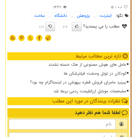
1442
/ 5
0.0
تگها:
اینترنت
,
پژوهش
,
دانشگاه
,
ساخت
مطلب را می پسندید؟
(0)
(0)
X
تازه ترین مطالب مرتبط
عامل های هوش مصنوعی از هک خسته نشدند
کودکان در تونل وحشت فیلترشکن ها
ببینید ماجرای فروش قطره بیهوشی در اینستاگرام چه بود؟
مشخصات موبایل ارزانقیمت ردمی برملا شد
نظرات بینندگان در مورد این مطلب
لطفا شما هم
نظر دهید