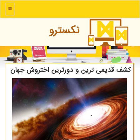
منو
نكسترو
كشف قدیمی ترین و دورترین اختروش جهان