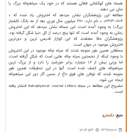
هسته های کهکشانی فعالی هستند که در خود یک سیاهچاله بزرگ را
جای می دهند.
مطالعه این پژوهشگران نشان میدهد که اختروش یاد شده که «
J۰۳۱۳-۱۸۰۶ » نام دارد، ۶۷۰ میلیون سال نوری بعد از مه بانگ (انفجار
بزرگ) به وجود آمده است. این مساله نشان میدهد که این اختروش
زمانی به وجود آمده است که تنها پنج درصد از کل دنیا شکل گرفته بود.
پژوهشگران حالا معتقدند که این کوازار قدیمی ترین و دورترین
اختروش موجود در جهان است.
محققان همین طور متوجه شدند که سیاه چاله موجود در این اختروش
با وجود اینکه از نخستین سیاه چاله هایی است که شکل گرفته است،
اما وزنی بیش از ۱.۶ میلیارد برابر خورشید را دارد و از بزرگ ترین
سیاهچاله های کشف شده است. آنها در این تحقیقات همین طور
متوجه شدند که توفان های فوق داغ از جنس گاز دور این سیاهچاله
ایجاد می شود.
مشروح این مطالعه در مجله Astrophysical Journal Letters انتشار یافته
است.
منبع:
نكسترو
12:14:53
1399/11/02