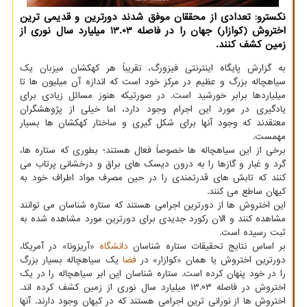
نکسترو: تعدادی از محققان موفق شدند دورترین و قدیمی ترین
اختروش (کوازار) جهان را در فاصله 13.03 میلیارد سال نوری از
زمین کشف کنند.
به گزارش پایگاه اینترنتی فیزورگ، تقریباً هر کهکشان میزبان یک
سیاهچاله بزرگ و عظیم در مرکز خود است که اندازه آن میلیون ها تا
میلیاردها برابر خورشید است. در صورتیکه هنوز مسائل زیادی برای
یادگیری در مورد این اجرام وجود دارد، اما خیلی از پژوهشگران
معتقدند که وجود آنها برای شکل گیری و ساختار کهکشان ها بسیار
مهمست.
برخی از این سیاهچاله ها خصوصاً فعال هستند؛ بطوری که ستاره ها،
گرد و غبار و گازها را به درون دیسک های براق و درخشانی پرتاب می
کنند که تابش های قدرتمندی را در حین مصرف مواد اطراف خود به
کیهان ساطع می کنند.
این اختروش ها از دورترین اجرامی هستند که ستاره شناسان می توانند
مشاهده کنند و الان رکورد جدیدی برای دورترین مورد مشاهده شده به
ثبت رسیده است.
بر اساس نتایج تحقیقات ستاره شناسان
دانشگاه
«آریزونا» در آمریکا،
دورترین اختروش یا همان «کوازار» در
فضا
یک سیاهچاله بسیار بزرگ
را در خود پنهان کرده است. ستاره شناسان این ابر سیاهچاله را در یک
اختروش در فاصله ۱۳.۰۳ میلیارد سال نوری از زمین کشف کرده اند.
اختروش ها از نورانی ترین اجرامی هستند که در کیهان وجود دارند. آنها