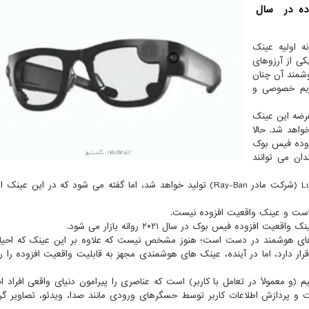
ده در سال
ه اولیه عینک
ی از آرزوهای
وشمند آن چنان
حریم خصوصی و
عرضه این عینک
واهد شد. حالا
زوده فیس بوک
 میلادی، علاقه مندان می توانند
عینک هوشمند فیس بوک با همکاری شرکت Luxottica Group (شرکت مادر Ray-Ban) تولید خواهد شد، اما گفته می شود که در ای
 است و عینک واقعیت افزوده نیست.
ده فیس بوک در سال ۲۰۲۱ روانه بازار می شود.
های هوشمند در دست است؛ هنوز مشخص نیست که علاوه بر این عینک که احیان
رار دارد، اما در آینده، عینک های هوشمندی مجهز به قابلیت واقعیت افزوده را روان
(و معمولاً در تعامل با کاربر) است که عناصری را پیرامون دنیای واقعی افراد ا
افت و پردازش اطلاعات کاربر توسط حسگرهای ورودی مانند صدا، ویدئو، تصاویر گرا