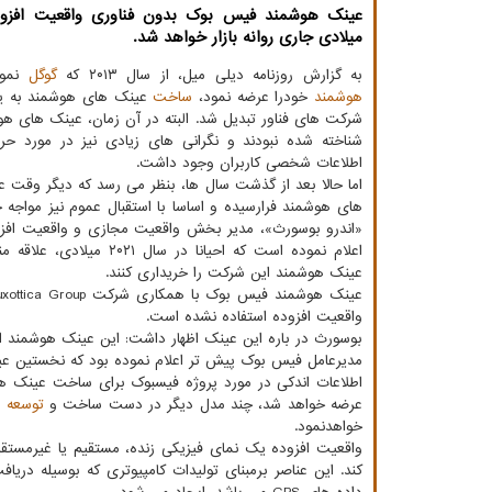
عینک هوشمند فیس بوک بدون فناوری واقعیت افزو
میلادی جاری روانه بازار خواهد شد.
به گزارش روزنامه دیلی میل، از سال ۲۰۱۳ که
گوگل
نمون
هوشمند
خودرا عرضه نمود،
ساخت
عینک های هوشمند به یک
شرکت های فناور تبدیل شد. البته در آن زمان، عینک های ه
شناخته شده نبودند و نگرانی های زیادی نیز در مورد 
اطلاعات شخصی کاربران وجود داشت.
اما حالا بعد از گذشت سال ها، بنظر می رسد که دیگر وقت 
های هوشمند فرارسیده و اساسا با استقبال عموم نیز مواجه خ
«اندرو بوسورث»، مدیر بخش واقعیت مجازی و واقعیت اف
اعلام نموده است که احیانا در سال ۲۰۲۱
عینک هوشمند این شرکت را خریداری کنند.
واقعیت افزوده استفاده نشده است.
بوسورث در باره این عینک اظهار داشت: این عینک هوشمند
مدیرعامل فیس بوک پیش تر اعلام نموده بود که نخستین عینک واقعیت افزو
اطلاعات اندکی در مورد پروژه فیسبوک برای ساخت عینک 
عرضه خواهد شد، چند مدل دیگر در دست ساخت و
توسعه
ق
خواهدنمود.
واقعیت افزوده یک نمای فیزیکی زنده، مستقیم یا غیرمستقیم 
کند. این عناصر برمبنای تولیدات کامپیوتری که بوسیله دری