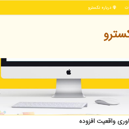
ت
درباره نكسترو
سترو
ری واقعیت افزوده