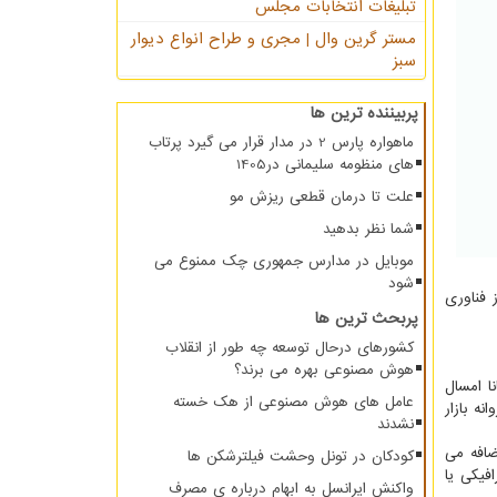
تبلیغات انتخابات مجلس
مستر گرین وال | مجری و طراح انواع دیوار
سبز
پربیننده ترین ها
ماهواره پارس 2 در مدار قرار می گیرد پرتاب
های منظومه سلیمانی در1405
علت تا درمان قطعی ریزش مو
شما نظر بدهید
موبایل در مدارس جمهوری چک ممنوع می
شود
ن عینک از فناوری
پربحث ترین ها
کشورهای درحال توسعه چه طور از انقلاب
هوش مصنوعی بهره می برند؟
ا امسال
عامل های هوش مصنوعی از هک خسته
ه بازار
نشدند
ضافه می
کودکان در تونل وحشت فیلترشکن ها
فیکی یا
واکنش ایرانسل به ابهام درباره ی مصرف