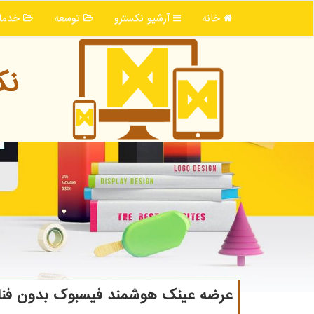
خانه
آرشیو نكسترو
توسعه
خدما
نك
عرضه عینك هوشمند فیسبوك بدون فناو