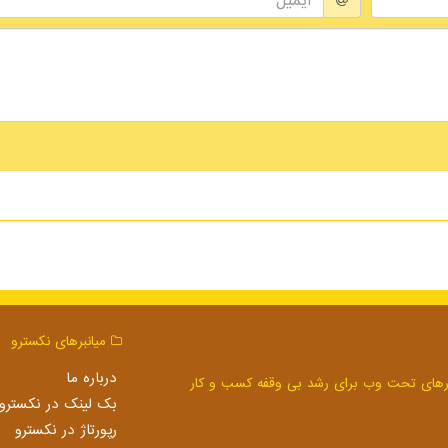
میانبرهای نكسترو
درباره ما
بک لینک در نكسترو
رپورتاژ در نكسترو