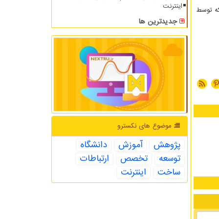
اینترنت
که توسط
جدیدترین ها
موضوع های نكسترو
پژوهش
آموزش
دانشگاه
توسعه
تخصص
ارتباطات
ساخت
اینترنت