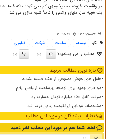
داده های GPS می باشد، ایجاد می شود.
در واقعیت افزوده معمولاً چیزی کم نمی گردد بلکه فقط ا
یک شبیه ساز، دنیای واقعی را کاملاً شبیه سازی می کند.
13:35:17
1399/10/22
تگها:
توسعه
,
ساخت
,
شركت
,
فناوری
مطلب را می پسندید؟
(0)
(0)
تازه ترین مطالب مرتبط
عامل های هوش مصنوعی از هک خسته نشدند
دو طرح جدید برای توسعه زیرساخت ارتباطی ایلام
سرقت کابل 150 میلیارد تومان خسارت زد
مشخصات موبایل ارزانقیمت ردمی برملا شد
نظرات بینندگان در مورد این مطلب
لطفا شما هم
در مورد این مطلب
نظر دهید