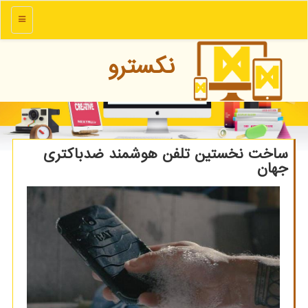
منو
نكسترو
ساخت نخستین تلفن هوشمند ضدباكتری
جهان