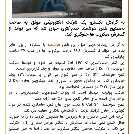
به گزارش نكسترو یك شركت الكترونیكی موفق به ساخت
نخستین تلفن هوشمند ضدباكتری جهان شد كه می تواند از
گسترش میكروب ها جلوگیری كند.
به گزارش روزنامه دیلی میل، این تلفن
هوشمند
با استفاده از یون های
نقره می تواند از گسترش ۹۹.۹ درصد میکروب ها در مدت ۲۴ ساعت
جلوگیری کند.
این تلفن ضدباکتری که Cat S۴۲ نامیده می شود و توسط شرکت
«بولیت» (Bullitt ) ساخته شد، مقاوم، با دوام و چند کاربردی است.
تلفن هوشمند Cat S۴۲ را هم اکنون می توان با قیمت ۲۲۹ پوند
خریداری کرد اما مدلهای مجهز به فناوری ضد میکروبی Biomaster تا
اوایل سال ۲۰۲۱ در دسترس نخواهند بود.
شرکت بولیت امیدوار است که بتواند خصوصیت ضدمیکروبی را در
اواخر سال آینده برای سایر تلفن های Cat هم ارائه دهد.
تلفن هوشمند Cat S۴۲ با کمک یون های نقره جاسازی شده در مواد
گوشی در خلال فرآیند تولید، با گسترش باکتری مقابله می کند.
اگرچه این تلفن باکتری و یا ویروس ها همچون کووید-۱۹ را به صورت
فعال خنثی نمی کند، اما گسترش و تکثیر عوامل بیماری زا را متوقف
می کند. با متوقف ساختن تکثیر میکروب ها تعداد آنها به طور طبیعی