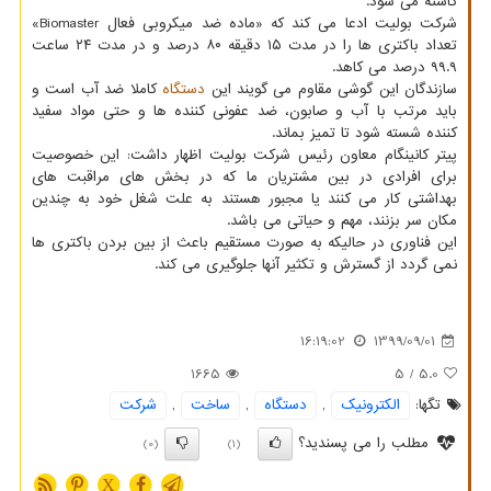
کاسته می شود.
شرکت بولیت ادعا می کند که «ماده ضد میکروبی فعال Biomaster»
تعداد باکتری ها را در مدت ۱۵ دقیقه ۸۰ درصد و در مدت ۲۴ ساعت
۹۹.۹ درصد می کاهد.
سازندگان این گوشی مقاوم می گویند این
دستگاه
کاملا ضد آب است و
باید مرتب با آب و صابون، ضد عفونی کننده ها و حتی مواد سفید
کننده شسته شود تا تمیز بماند.
پیتر کانینگام معاون رئیس شرکت بولیت اظهار داشت: این خصوصیت
برای افرادی در بین مشتریان ما که در بخش های مراقبت های
بهداشتی کار می کنند یا مجبور هستند به علت شغل خود به چندین
مکان سر بزنند، مهم و حیاتی می باشد.
این فناوری در حالیکه به صورت مستقیم باعث از بین بردن باکتری ها
نمی گردد از گسترش و تکثیر آنها جلوگیری می کند.
16:19:02
1399/09/01
1665
/ 5
5.0
تگها:
الكترونیك
,
دستگاه
,
ساخت
,
شركت
مطلب را می پسندید؟
(0)
(1)
X