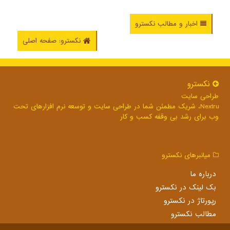
اخبار و مطالب نکسترو
نکسترو: صفحه اصلی
نكسترو
طراحی سایت
Nextru، شریک مطمئن شما در طراحی سایت و توسعه نرم افزارهای تحت
وب برای رشد بی وقفه کسب و کار
میانبرهای نكسترو
درباره ما
بک لینک در نكسترو
رپورتاژ در نكسترو
مطالب نكسترو