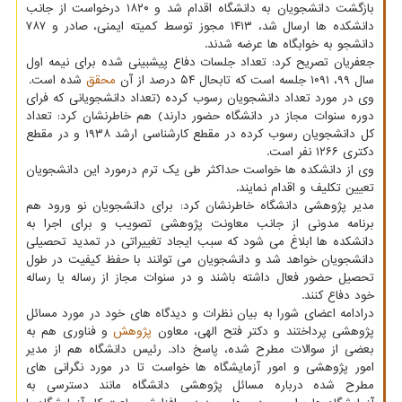
بازگشت دانشجویان به دانشگاه اقدام شد و ۱۸۲۰ درخواست از جانب
دانشکده ها ارسال شد، ۱۴۱۳ مجوز توسط کمیته ایمنی، صادر و ۷۸۷
دانشجو به خوابگاه ها عرضه شدند.
جعفریان تصریح کرد: تعداد جلسات دفاع پیشبینی شده برای نیمه اول
سال ۹۹، ۱۰۹۱ جلسه است که تابحال ۵۴ درصد از آن
محقق
شده است.
وی در مورد تعداد دانشجویان رسوب کرده (تعداد دانشجویانی که فرای
دوره سنوات مجاز در دانشگاه حضور دارند) هم خاطرنشان کرد: تعداد
کل دانشجویان رسوب کرده در مقطع کارشناسی ارشد ۱۹۳۸ و در مقطع
دکتری ۱۲۶۶ نفر است.
وی از دانشکده ها خواست حداکثر طی یک ترم درمورد این دانشجویان
تعیین تکلیف و اقدام نمایند.
مدیر پژوهشی دانشگاه خاطرنشان کرد: برای دانشجویان نو ورود هم
برنامه مدونی از جانب معاونت پژوهشی تصویب و برای اجرا به
دانشکده ها ابلاغ می شود که سبب ایجاد تغییراتی در تمدید تحصیلی
دانشجویان خواهد شد و دانشجویان می توانند با حفظ کیفیت در طول
تحصیل حضور فعال داشته باشند و در سنوات مجاز از رساله یا رساله
خود دفاع کنند.
درادامه اعضای شورا به بیان نظرات و دیدگاه های خود در مورد مسائل
پژوهشی پرداختند و دکتر فتح الهی، معاون
پژوهش
و فناوری هم به
بعضی از سوالات مطرح شده، پاسخ داد. رئیس دانشگاه هم از مدیر
امور پژوهشی و امور آزمایشگاه ها خواست تا در مورد نگرانی های
مطرح شده درباره مسائل پژوهشی دانشگاه مانند دسترسی به