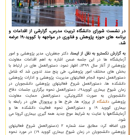
در نشست شورای دانشگاه تربیت مدرس، گزارشی از اقدامات و
برنامه های حوزه پژوهش و فناوری در مواجهه با كووید-19 عرضه
شد.
به گزارش نکسترو به نقل از ایسنا،
دکتر جعفریان، مدیر پژوهشی و امور
آزمایشگاه ها در این جلسه ضمن اشاره به اهم اقدامات معاونت
پژوهشی از آغاز سال ۱۳۹۹، اظهار نمود: دستورالعمل های در ارتباط با
بخش های مختلف امور پژوهشی، طی پنج سند تدوین شد که شامل
دستورالعمل نحوه انجام فعالیتهای مدیریت پژوهشی و ادارات پژوهشی
دانشکده ها، دستورالعمل شروع فعالیتهای پژوهشی دانشجویان در
زمان شیوع بیماری کووید19، دستورالعمل نحوه برگزاری جلسات دفاع
دانشجویان به صورت الکترونیکی، دستورالعمل حمایت معاونت
پژوهشی
دانشگاه
از پروژه ها، طرح ها و پروپوزال های در رابطه با
بیماری کووید 19 و دستورالعمل نحوه فعالیت دانشکده ها و
آزمایشگاهها با عنایت به شرایط موج جدید همه گیری بیماری کرونا می
شود.
وی اضافه کرد: مطابق سند شماره ۲ (دستورالعمل شروع فعالیتهای
پژوهشی دانشجویان در زمان شیوع بیماری کووید 19) در مورد نحوه