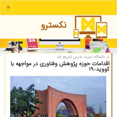
منو
نكسترو
در دانشگاه تربیت مدرس تشریح شد
اقدامات حوزه پژوهش وفناوری در مواجهه با
كووید-19