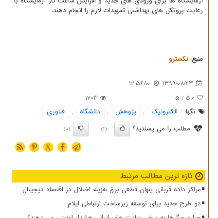
آزمایشگاه ها برای ورودی های جدید و افزایش ساعت کار آزمایشگاه با
رعایت پروتکل های بهداشتی تمهیدات لازم را انجام دهند.
منبع:
نكسترو
12:56:10
1399/08/23
1703
/ 5
5.0
تگها:
الكترونیك
,
پژوهش
,
دانشگاه
,
فناوری
مطلب را می پسندید؟
(0)
(1)
X
تازه ترین مطالب مرتبط
مراکز داده قربانی پنهان قطعی برق هزینه اختلال در اقتصاد دیجیتال
دو طرح جدید برای توسعه زیرساخت ارتباطی ایلام
چرا مرورگرها به برخی سایت های ایرانی هشدار امنیتی می دهند؟